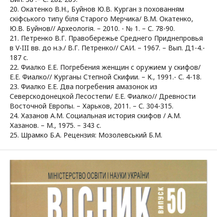
20. Окатенко В.Н., Буйнов Ю.В. Курган з похованням
скіфського типу біля Старого Мерчика/ В.М. Окатенко,
Ю.В. Буйнов// Археологія. – 2010. - № 1. – С. 78-90.
21. Петренко В.Г. Правобережье Среднего Приднепровья
в V-III вв. до н.э./ В.Г. Петренко// САИ. – 1967. – Вып. Д1-4.-
187 с.
22. Фиалко Е.Е. Погребения женщин с оружием у скифов/
Е.Е. Фиалко// Курганы Степной Скифии. – К., 1991.- С. 4-18.
23. Фиалко Е.Е. Два погребения амазонок из
Северскодонецкой Лесостепи/ Е.Е. Фиалко// Древности
Восточной Европы. – Харьков, 2011. – С. 304-315.
24. Хазанов А.М. Социальная история скифов / А.М.
Хазанов. – М., 1975. – 343 с.
25. Шрамко Б.А. Рецензия: Мозолевський Б.М.