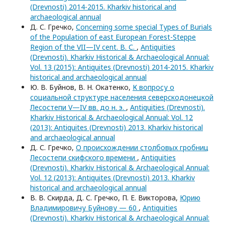
(Drevnosti) 2014-2015. Kharkiv historical and
archaeological annual
Д. С. Гречко,
Сoncerning some special Types of Burials
of the Population of east European Forest-Steppe
Region of the VII—IV cent. B. С.
,
Antiquities
(Drevnosti). Kharkiv Historical & Archaeological Annual:
Vol. 13 (2015): Antiquites (Drevnosti) 2014-2015. Kharkiv
historical and archaeological annual
Ю. В. Буйнов, В. Н. Окатенко,
К вопросу о
социальной структуре населения северскодонецкой
Лесостепи V—IV вв. до н. э.
,
Antiquities (Drevnosti).
Kharkiv Historical & Archaeological Annual: Vol. 12
(2013): Antiquites (Drevnosti) 2013. Kharkiv historical
and archaeological annual
Д. С. Гречко,
О происхождении столбовых гробниц
Лесостепи скифского времени
,
Antiquities
(Drevnosti). Kharkiv Historical & Archaeological Annual:
Vol. 12 (2013): Antiquites (Drevnosti) 2013. Kharkiv
historical and archaeological annual
В. В. Скирда, Д. С. Гречко, П. Е. Викторова,
Юрию
Владимировичу Буйнову — 60
,
Antiquities
(Drevnosti). Kharkiv Historical & Archaeological Annual: