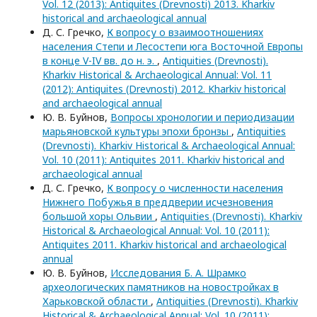
Vol. 12 (2013): Antiquites (Drevnosti) 2013. Kharkiv
historical and archaeological annual
Д. С. Гречко,
К вопросу о взаимоотношениях
населения Степи и Лесостепи юга Восточной Европы
в конце V-IV вв. до н. э.
,
Antiquities (Drevnosti).
Kharkiv Historical & Archaeological Annual: Vol. 11
(2012): Antiquites (Drevnosti) 2012. Kharkiv historical
and archaeological annual
Ю. В. Буйнов,
Вопросы хронологии и периодизации
марьяновской культуры эпохи бронзы
,
Antiquities
(Drevnosti). Kharkiv Historical & Archaeological Annual:
Vol. 10 (2011): Antiquites 2011. Kharkiv historical and
archaeological annual
Д. С. Гречко,
К вопросу о численности населения
Нижнего Побужья в преддверии исчезновения
большой хоры Ольвии
,
Antiquities (Drevnosti). Kharkiv
Historical & Archaeological Annual: Vol. 10 (2011):
Antiquites 2011. Kharkiv historical and archaeological
annual
Ю. В. Буйнов,
Исследования Б. А. Шрамко
археологических памятников на новостройках в
Харьковской области
,
Antiquities (Drevnosti). Kharkiv
Historical & Archaeological Annual: Vol. 10 (2011):