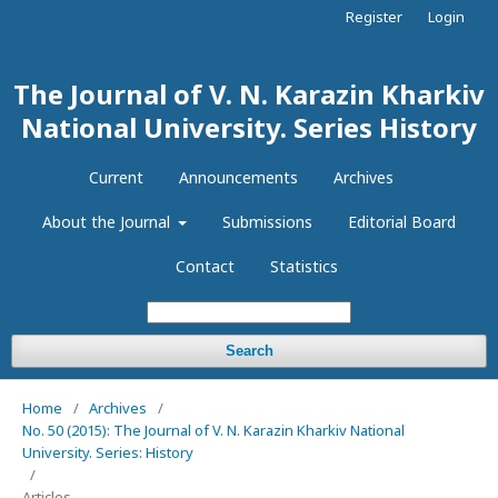
Register
Login
The Journal of V. N. Karazin Kharkiv
National University. Series History
Current
Announcements
Archives
About the Journal
Submissions
Editorial Board
Contact
Statistics
Search
Home
/
Archives
/
No. 50 (2015): The Journal of V. N. Karazin Kharkiv National
University. Series: History
/
Articles