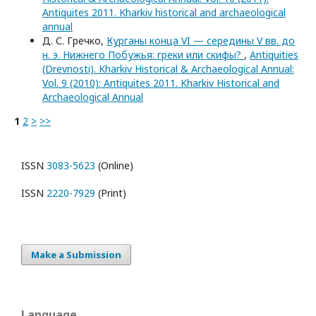
Antiquites 2011. Kharkiv historical and archaeological
annual
Д. С. Гречко,
Курганы конца VI — середины V вв. до
н. э. Нижнего Побужья: греки или скифы?
,
Antiquities
(Drevnosti). Kharkiv Historical & Archaeological Annual:
Vol. 9 (2010): Antiquites 2011. Kharkiv Historical and
Archaeological Annual
1
2
>
>>
ISSN
3083-5623
(Online)
ISSN
2220-7929
(Print)
Make a Submission
Language