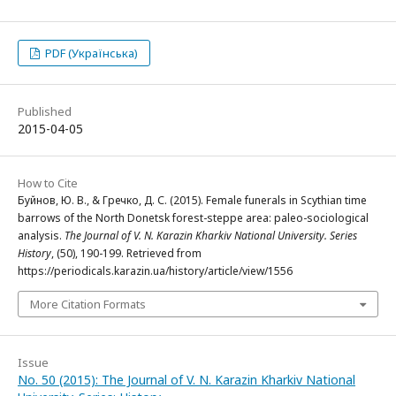
PDF (Українська)
Published
2015-04-05
How to Cite
Буйнов, Ю. В., & Гречко, Д. С. (2015). Female funerals in Scythian time
barrows of the North Donetsk forest-steppe area: paleo-sociological
analysis.
The Journal of V. N. Karazin Kharkiv National University. Series
History
, (50), 190-199. Retrieved from
https://periodicals.karazin.ua/history/article/view/1556
More Citation Formats
Issue
No. 50 (2015): The Journal of V. N. Karazin Kharkiv National