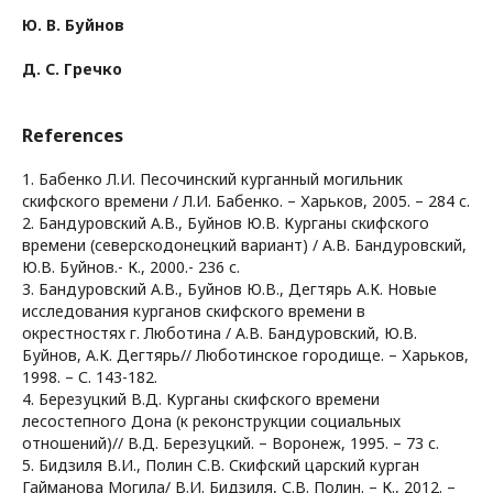
Ю. В. Буйнов
Д. С. Гречко
References
1. Бабенко Л.И. Песочинский курганный могильник
скифского времени / Л.И. Бабенко. – Харьков, 2005. – 284 с.
2. Бандуровский А.В., Буйнов Ю.В. Курганы скифского
времени (северскодонецкий вариант) / А.В. Бандуровский,
Ю.В. Буйнов.- К., 2000.- 236 с.
3. Бандуровский А.В., Буйнов Ю.В., Дегтярь А.К. Новые
исследования курганов скифского времени в
окрестностях г. Люботина / А.В. Бандуровский, Ю.В.
Буйнов, А.К. Дегтярь// Люботинское городище. – Харьков,
1998. – С. 143-182.
4. Березуцкий В.Д. Курганы скифского времени
лесостепного Дона (к реконструкции социальных
отношений)// В.Д. Березуцкий. – Воронеж, 1995. – 73 с.
5. Бидзиля В.И., Полин С.В. Скифский царский курган
Гайманова Могила/ В.И. Бидзиля, С.В. Полин. – К., 2012. –