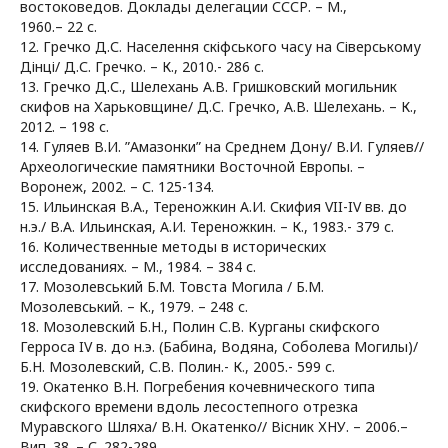
востоковедов. Доклады делегации СССР. – М.,
1960.– 22 с.
12. Гречко Д.С. Населення скіфського часу на Сіверському
Дінці/ Д.С. Гречко. – К., 2010.- 286 с.
13. Гречко Д.С., Шелехань А.В. Гришковский могильник
скифов на Харьковщине/ Д.С. Гречко, А.В. Шелехань. – К.,
2012. – 198 с.
14. Гуляев В.И. ”Амазонки” на Среднем Дону/ В.И. Гуляев//
Археологические памятники Восточной Европы. –
Воронеж, 2002. – С. 125-134.
15. Ильинская В.А., Тереножкин А.И. Скифия VII-IV вв. до
н.э./ В.А. Ильинская, А.И. Тереножкин. – К., 1983.- 379 с.
16. Количественные методы в исторических
исследованиях. – М., 1984. – 384 с.
17. Мозолевський Б.М. Товста Могила / Б.М.
Мозолевський. – К., 1979. – 248 с.
18. Мозолевский Б.Н., Полин С.В. Курганы скифского
Герроса IV в. до н.э. (Бабина, Водяна, Соболева Могилы)/
Б.Н. Мозолевский, С.В. Полин.- К., 2005.- 599 с.
19. Окатенко В.Н. Погребения кочевнического типа
скифского времени вдоль лесостепного отрезка
Муравского Шляха/ В.Н. Окатенко// Вісник ХНУ. – 2006.–
Вип. 38 .– С. 282-289.