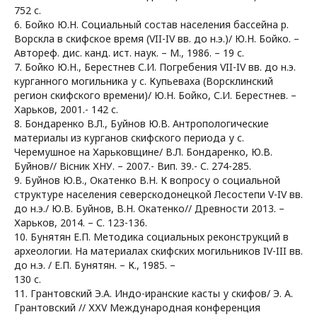
752 с.
6. Бойко Ю.Н. Социальный состав населения бассейна р.
Ворскла в скифское время (VII-IV вв. до н.э.)/ Ю.Н. Бойко. –
Автореф. дис. канд. ист. наук. – М., 1986. – 19 с.
7. Бойко Ю.Н., Берестнев С.И. Погребения VII-IV вв. до н.э.
курганного могильника у с. Купьеваха (Ворсклинский
регион скифского времени)/ Ю.Н. Бойко, С.И. Берестнев. –
Харьков, 2001.- 142 с.
8. Бондаренко В.Л., Буйнов Ю.В. Антропологические
материалы из курганов скифского периода у с.
Черемушное на Харьковщине/ В.Л. Бондаренко, Ю.В.
Буйнов// Вісник ХНУ. – 2007.- Вип. 39.- С. 274-285.
9. Буйнов Ю.В., Окатенко В.Н. К вопросу о социальной
структуре населения северскодонецкой Лесостепи V-IV вв.
до н.э./ Ю.В. Буйнов, В.Н. Окатенко// Древности 2013. –
Харьков, 2014. – С. 123-136.
10. Бунятян Е.П. Методика социальных реконструкций в
археологии. На материалах скифских могильников IV-III вв.
до н.э. / Е.П. Бунятян. – К., 1985. –
130 с.
11. Грантовский Э.А. Индо-иранские касты у скифов/ Э. А.
Грантовский // ХХV Международная конференция