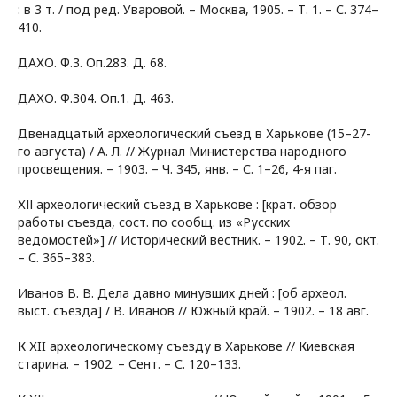
: в 3 т. / под ред. Уваровой. – Москва, 1905. – Т. 1. – С. 374–
410.
ДАХО. Ф.3. Оп.283. Д. 68.
ДАХО. Ф.304. Оп.1. Д. 463.
Двенадцатый археологический съезд в Харькове (15–27-
го августа) / А. Л. // Журнал Министерства народного
просвещения. – 1903. – Ч. 345, янв. – С. 1–26, 4-я паг.
ХІІ археологический съезд в Харькове : [крат. обзор
работы съезда, сост. по сообщ. из «Русских
ведомостей»] // Исторический вестник. – 1902. – Т. 90, окт.
– С. 365–383.
Иванов В. В. Дела давно минувших дней : [об археол.
выст. съезда] / В. Иванов // Южный край. – 1902. – 18 авг.
К ХII археологическому съезду в Харькове // Киевская
старина. – 1902. – Сент. – С. 120–133.