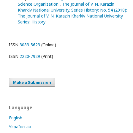
Science Organization
,
The Journal of V. N. Karazin
Kharkiv National University. Series History: No. 54 (2018):
The Journal of V. N. Karazin Kharkiv National University.
Series: History
ISSN
3083-5623
(Online)
ISSN
2220-7929
(Print)
Make a Submission
Language
English
Українська