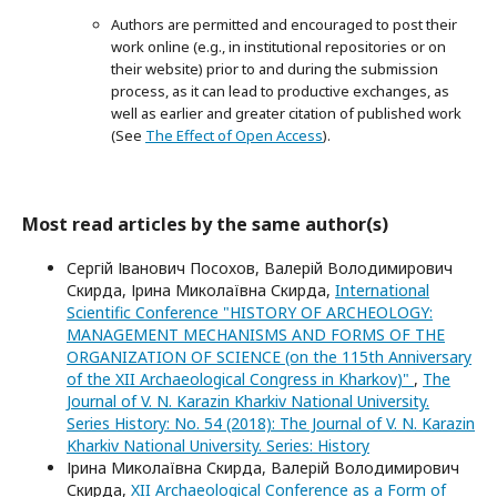
Authors are permitted and encouraged to post their
work online (e.g., in institutional repositories or on
their website) prior to and during the submission
process, as it can lead to productive exchanges, as
well as earlier and greater citation of published work
(See
The Effect of Open Access
).
Most read articles by the same author(s)
Сергій Іванович Посохов, Валерій Володимирович
Скирда, Ірина Миколаївна Скирда,
International
Scientific Conference "HISTORY OF ARCHEOLOGY:
MANAGEMENT MECHANISMS AND FORMS OF THE
ORGANIZATION OF SCIENCE (on the 115th Anniversary
of the XII Archaeological Congress in Kharkov)"
,
The
Journal of V. N. Karazin Kharkiv National University.
Series History: No. 54 (2018): The Journal of V. N. Karazin
Kharkiv National University. Series: History
Ірина Миколаївна Скирда, Валерій Володимирович
Скирда,
XII Archaeological Conference as a Form of