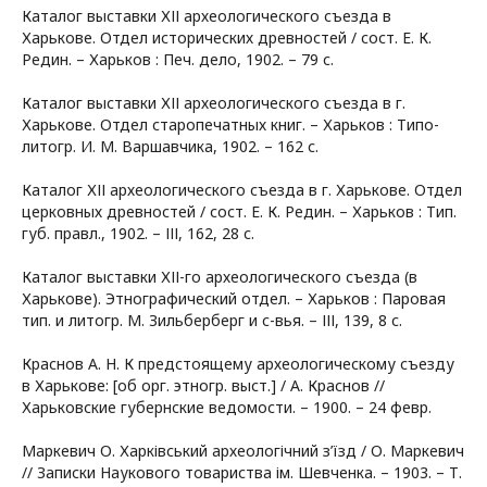
Каталог выставки ХІІ археологического съезда в
Харькове. Отдел исторических древностей / сост. Е. К.
Редин. – Харьков : Печ. дело, 1902. – 79 с.
Каталог выставки ХІІ археологического съезда в г.
Харькове. Отдел старопечатных книг. – Харьков : Типо-
литогр. И. М. Варшавчика, 1902. – 162 с.
Каталог ХІІ археологического съезда в г. Харькове. Отдел
церковных древностей / сост. Е. К. Редин. – Харьков : Тип.
губ. правл., 1902. – ІІІ, 162, 28 с.
Каталог выставки ХІІ-го археологического съезда (в
Харькове). Этнографический отдел. – Харьков : Паровая
тип. и литогр. М. Зильберберг и с-вья. – ІІІ, 139, 8 с.
Краснов А. Н. К предстоящему археологическому съезду
в Харькове: [об орг. этногр. выст.] / А. Краснов //
Харьковские губернские ведомости. – 1900. – 24 февр.
Маркевич О. Харківський археологічний з’їзд / О. Маркевич
// Записки Наукового товариства ім. Шевченка. – 1903. – Т.