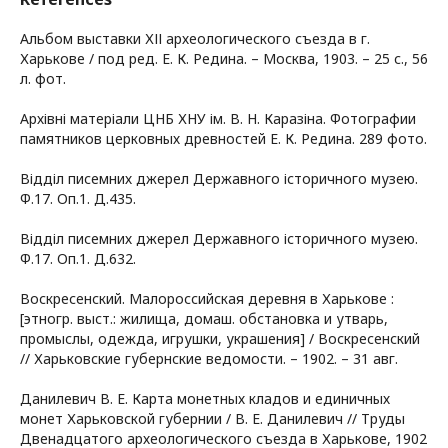
Альбом выставки ХІІ археологического съезда в г.
Харькове / под ред. Е. К. Редина. – Москва, 1903. – 25 с., 56
л. фот.
Архівні матеріали ЦНБ ХНУ ім. В. Н. Каразіна. Фотографии
памятников церковных древностей Е. К. Редина. 289 фото.
Відділ писемних джерел Державного історичного музею.
Ф.17. Оп.1. Д.435.
Відділ писемних джерел Державного історичного музею.
Ф.17. Оп.1. Д.632.
Воскресенский. Малороссийская деревня в Харькове :
[этногр. выст.: жилища, домаш. обстановка и утварь,
промыслы, одежда, игрушки, украшения] / Воскресенский
// Харьковские губернские ведомости. – 1902. – 31 авг.
Данилевич В. Е. Карта монетных кладов и единичных
монет Харьковской губернии / В. Е. Данилевич // Труды
Двенадцатого археологического съезда в Харькове, 1902