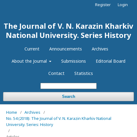
Register
Login
The Journal of V. N. Karazin Kharkiv
National University. Series History
Current
Announcements
Archives
About the Journal
Submissions
Editorial Board
Contact
Statistics
Search
Home
/
Archives
/
No. 54 (2018): The Journal of V. N. Karazin Kharkiv National
University. Series: History
/
Articles