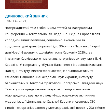
ДРИНОВСЬКИЙ ЗБІРНИК
Том 14 (2021)
Чотирнадцятий том є збірником статей за матеріалами
конференції «Центрально- та Південно-Східна Європа після
холодної війни: політичні, соціально-економічні та
соціокультурні трансформації (до 30-річчя «Паризької хартії
для Нової Європи»)», що відбулася в Харкові у 2020 р. за
ініціативи Харківського національного університету імені В. Н.
Каразіна, Університету «Луїджі Ванвітеллі» (провінція Кампанія,
Італія), Інституту мистецтвознавства, фольклористики та
етнології Національної академії наук України, Інституту
балканістики з Центром фракології Болгарської академії наук.
Також у томі представлено наукові розвідки учасників
міжнародного круглого столу «Інфраструктура як чинник
модернізації Центрально-Східної Європи у «довгому ХІХ
столітті»», організованого у межах реалізації проєкту Жан Моне