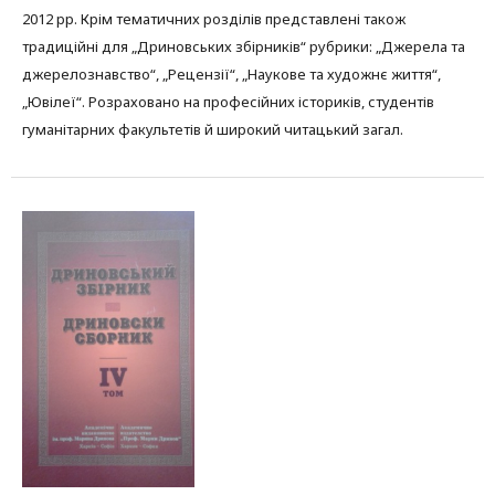
2012 рр. Крім тематичних розділів представлені також
традиційні для „Дриновських збірників“ рубрики: „Джерела та
джерелознавство“, „Рецензії“, „Наукове та художнє життя“,
„Ювілеї“. Розраховано на професійних істориків, студентів
гуманітарних факультетів й широкий читацький загал.