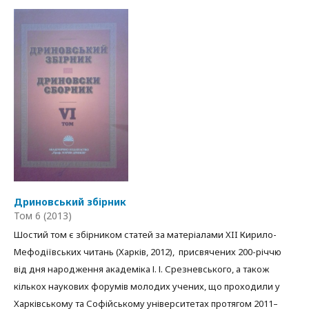
Дриновський збірник
Том 6 (2013)
Шостий том є збірником статей за матеріалами XII Кирило-
Мефодіївських читань (Харків, 2012), присвячених 200-річчю
від дня народження академіка І. І. Срезневського, а також
кількох наукових форумів молодих учених, що проходили у
Харківському та Софійському університетах протягом 2011–