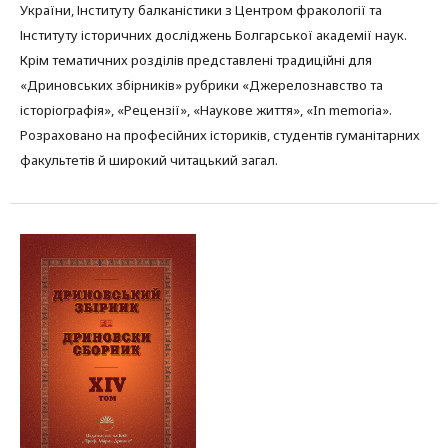
України, Інституту балканістики з Центром фракології та
Інституту історичних досліджень Болгарської академії наук.
Крім тематичних розділів представлені традиційні для
«Дриновських збірників» рубрики «Джерелознавство та
історіографія», «Рецензії», «Наукове життя», «In memoria».
Розраховано на професійних істориків, студентів гуманітарних
факультетів й широкий читацький загал.