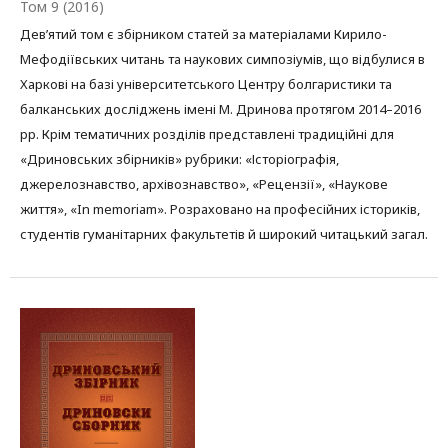
Том 9 (2016)
Дев’ятий том є збірником статей за матеріалами Кирило-
Мефодіївських читань та наукових симпозіумів, що відбулися в
Харкові на базі університетського Центру болгаристики та
балканських досліджень імені М. Дринова протягом 2014–2016
рр. Крім тематичних розділів представлені традиційні для
«Дриновських збірників» рубрики: «Історіографія,
джерелознавство, архівознавство», «Рецензії», «Наукове
життя», «In memoriam». Розраховано на професійних істориків,
студентів гуманітарних факультетів й широкий читацький загал.