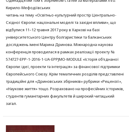
Одинадцятий том є збірником статей за матеріалами XVII
Кирило-Мефодіївських
читань на тему «Освітньо-культурний простір Центрально-
Східної Європи: національні моделі та західні впливи», що
відбулися 11–12 травня 2017 року в Харкові на базі
університетського Центру болгаристики та балканських
досліджень імені Марина Дринова. Міжнародна наукова
конференція проводилася в рамках реалізації проекту №
574727-EPP-1-2016-1-UA-EPPJMO-MODULE «Історія об’єднаної
Європи: ідеї, проекти та інтеграція» за фінансової підтримки
Європейського Союзу. Крім тематичних розділів представлені
традиційні для «Дриновських збірників» рубрики «Рецензії»,
«Наукове життя» тощо. Розраховано на професійних істориків,
студентів гуманітарних факультетів й широкий читацький
загал.