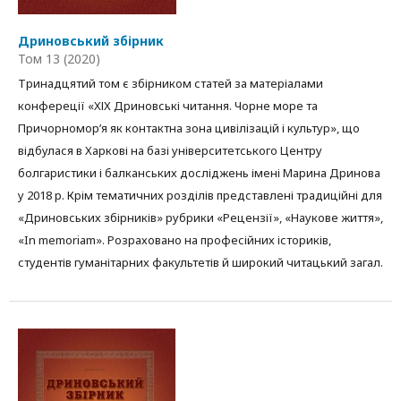
Дриновський збірник
Том 13 (2020)
Тринадцятий том є збірником статей за матеріалами
конфереції «ХІХ Дриновські читання. Чорне море та
Причорномор’я як контактна зона цивілізацій і культур», що
відбулася в Харкові на базі університетського Центру
болгаристики і балканських досліджень імені Марина Дринова
у 2018 р. Крім тематичних розділів представлені традиційні для
«Дриновських збірників» рубрики «Рецензії», «Наукове життя»,
«In memoriam». Розраховано на професійних істориків,
студентів гуманітарних факультетів й широкий читацький загал.