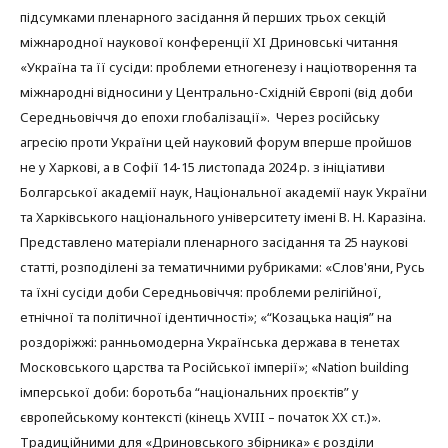
підсумками пленарного засідання й перших трьох секцій
міжнародної наукової конференції XI Дриновські читання
«Україна та її сусіди: проблеми етногенезу і націотворення та
міжнародні відносини у Центрально-Східній Європі (від доби
Середньовіччя до епохи глобалізації». Через російську
агресію проти України цей науковий форум вперше пройшов
не у Харкові, а в Софії 14-15 листопада 2024 р. з ініціативи
Болгарської академії наук, Національної академії наук України
та Харківського національного університету імені В. Н. Каразіна.
Представлено матеріали пленарного засідання та 25 наукові
статті, розподілені за тематичними рубриками: «Слов'яни, Русь
та їхні сусіди доби Середньовіччя: проблеми релігійної,
етнічної та політичної ідентичності»; «“Козацька нація” на
роздоріжжі: ранньомодерна Українська держава в тенетах
Московського царства та Російської імперії»; «Nation building
імперської доби: боротьба “національних проєктів” у
європейському контексті (кінець XVIII – початок XX ст.)».
Традиційними для «Дриновського збірника» є розділи