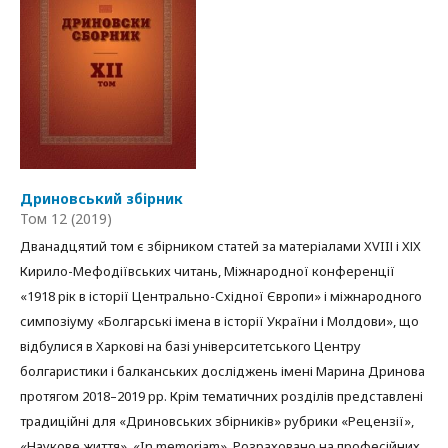
Дриновський збірник
Том 12 (2019)
Дванадцятий том є збірником статей за матеріалами XVIIІ і ХІХ
Кирило-Мефодіївських читань, Міжнародної конференції
«1918 рік в історії Центрально-Східної Європи» і міжнародного
симпозіуму «Болгарські імена в історії України і Молдови», що
відбулися в Харкові на базі університетського Центру
болгаристики і балканських досліджень імені Марина Дринова
протягом 2018–2019 рр. Крім тематичних розділів представлені
традиційні для «Дриновських збірників» рубрики «Рецензії»,
«Наукове життя», «In memoriam». Розраховано на професійних