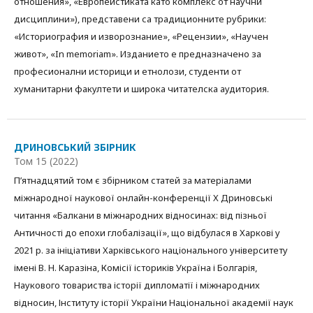
отношения», «Европеистиката като комплекс от научни
дисциплини»), представени са традиционните рубрики:
«Историография и изворознание», «Рецензии», «Научен
живот», «In memoriam». Изданието е предназначено за
професионални историци и етнолози, студенти от
хуманитарни факултети и широка читателска аудитория.
ДРИНОВСЬКИЙ ЗБІРНИК
Том 15 (2022)
П’ятнадцятий том є збірником статей за матеріалами
міжнародної наукової онлайн-конференції Х Дриновські
читання «Балкани в міжнародних відносинах: від пізньої
Античності до епохи глобалізації», що відбулася в Харкові у
2021 р. за ініціативи Харківського національного університету
імені В. Н. Каразіна, Комісії істориків Україна і Болгарія,
Наукового товариства історії дипломатії і міжнародних
відносин, Інституту історії України Національної академії наук