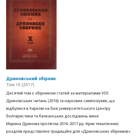
Дриновський збірник
Том 10 (2017)
Десятий том є збірником статей за матеріалами VIII
Дриновських читань (2016) та наукових симпозіумів, що
відбулися в Харкові на базі університетського Центру
болгаристики та балканських досліджень імені
Марина Дринова протягом 2016-2017 рр. Крім тематичних
розділів представлені традиційні для «Дриновських збірників»