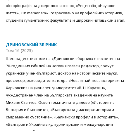
«Історіографія та джерелознавство», «Рецензії», «Наукове
життя», «In memoriam». Розраховано на професійних істориків,
студентів гуманітарних факультетів й широкий читацький загал.
ДРИНОВСЬКИЙ ЗБІРНИК
Том 16 (2023)
Шестнадесетият том на «Дриновски сборник» е посветен на
70-годишния юбилей на неговия главен редактор, прочут
украински учен-българист, доктор на историческите науки,
професор, ръководител катедра «Нова и най-нова история» на
Харковския национален университет «В. Н. Каразин»,
Чуждестранен член на Българската академия на науките
Михаил Станчев. Освен тематичните дялове («История на
България и българите», «Българската диаспора: история и
съвременно състояние», «Балкански профили в историята»,
«България и Украйна в културни връзки и международни