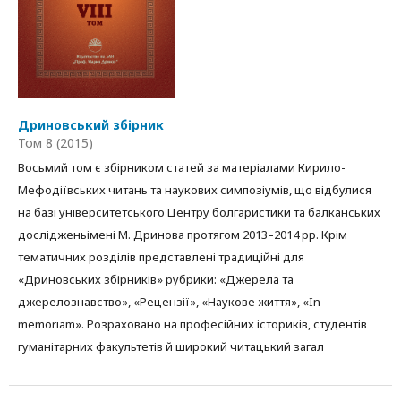
Дриновський збірник
Том 8 (2015)
Восьмий том є збірником статей за матеріалами Кирило-
Мефодіївських читань та наукових симпозіумів, що відбулися
на базі університетського Центру болгаристики та балканських
дослідженьімені М. Дринова протягом 2013–2014 рр. Крім
тематичних розділів представлені традиційні для
«Дриновських збірників» рубрики: «Джерела та
джерелознавство», «Рецензії», «Наукове життя», «In
memoriam». Розраховано на професійних істориків, студентів
гуманітарних факультетів й широкий читацький загал