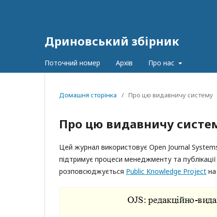
Дриновський збірник
Поточний номер
Архів
Про нас
Домашня сторінка
/
Про цю видавничу систему
Про цю видавничу систе
Цей журнал використовує Open Journal Systems 
підтримує процеси менеджменту та публікації
розповсюджується
Public Knowledge Project
на 