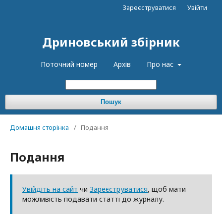
Зареєструватися
Увійти
Дриновський збірник
Поточний номер
Архів
Про нас
Пошук
Домашня сторінка
/
Подання
Подання
Увійдіть на сайт
чи
Зареєструватися
, щоб мати
можливість подавати статті до журналу.