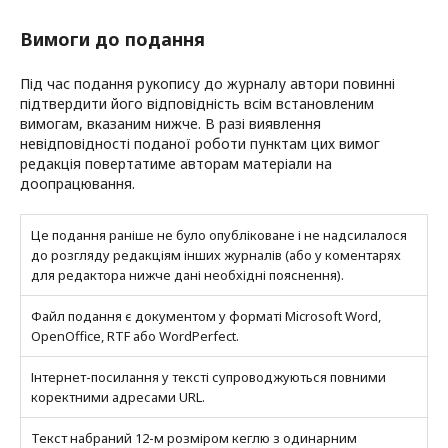
Вимоги до подання
Під час подання рукопису до журналу автори повинні
підтвердити його відповідність всім встановленим
вимогам, вказаним нижче. В разі виявлення
невідповідності поданої роботи пунктам цих вимог
редакція повертатиме авторам матеріали на
доопрацювання.
Це подання раніше не було опубліковане і не надсилалося
до розгляду редакціям інших журналів (або у коментарях
для редактора нижче дані необхідні пояснення).
Файл подання є документом у форматі Microsoft Word,
OpenOffice, RTF або WordPerfect.
Інтернет-посилання у тексті супроводжуються повними
коректними адресами URL.
Текст набраний 12-м розміром кеглю з одинарним