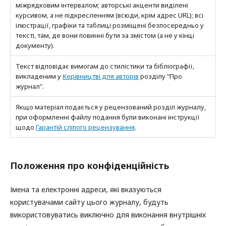
міжрядковим інтервалом; авторські акценти виділені
курсивом, а не підкресленням (всюди, крім адрес URL); всі
ілюстрації, графіки та таблиці розміщені безпосередньо у
тексті, там, де вони повинні бути за змістом (а не у кінці
документу).
Текст відповідає вимогам до стилістики та бібліографії,
викладеним у
Керівництві для авторів
розділу "Про
журнал".
Якщо матеріал подається у рецензований розділ журналу,
при оформленні файлу подання були виконані інструкції
щодо
Гарантій сліпого рецензування
.
Положення про конфіденційність
Імена та електронні адреси, які вказуються
користувачами сайту цього журналу, будуть
використовуватись виключно для виконання внутрішніх