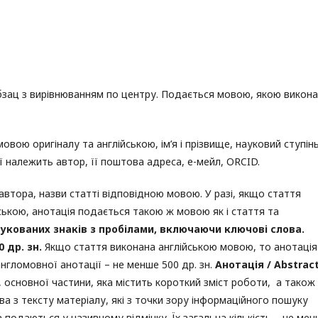
зац з вирівнюванням по центру. Подається мовою, якою викон
вою оригіналу та англійською, ім’я і прізвище, науковий ступінь
ої належить автор, її поштова адреса, е-мейл, ORCID.
 автора, назви статті відповідною мовою. У разі, якщо стаття
ською, анотація подається такою ж мовою як і стаття та
рукованих знаків з пробілами, включаючи ключові слова.
 др. зн.
Якщо стаття виконана англійською мовою, то анотація
нгломовної анотації – не менше 500 др. зн.
Анотація /
Abstrac
, основної частини, яка містить короткий зміст роботи, а також
а з тексту матеріалу, які з точки зору інформаційного пошуку
подаються у називному відмінку. Їх загальна кількість – не ме