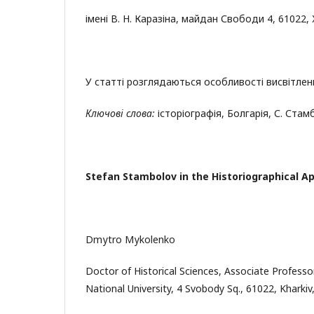
імені В. Н. Каразіна, майдан Свободи 4, 61022,
У статті розглядаються особливості висвітле
Ключові слова:
історіографія, Болгарія, С. Стам
Stefan Stambolov in the Historiographical A
Dmуtrо Mуkolenko
Doctor of Historical Sciences, Associate Professo
National University, 4 Svobody Sq., 61022, Khar