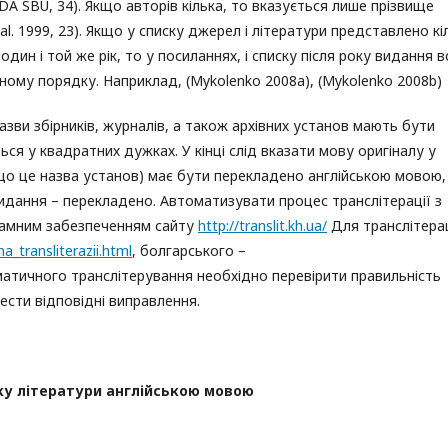
(HDA SBU, 34). Якщо авторів кілька, то вказується лише прізвище
t al. 1999, 23). Якщо у списку джерел і літератури представлено кі
один і той же рік, то у посиланнях, і списку після року видання 
ому порядку. Наприклад, (Mykolenko 2008a), (Mykolenko 2008b)
азви збірників, журналів, а також архівних установ мають бути
ся у квадратних дужках. У кінці слід вказати мову оригіналу у
що це назва установ) має бути перекладено англійською мовою,
 видання – перекладено. Автоматизувати процес транслітерації з
рамним забезпеченням сайту
http://translit.kh.ua/
Для транслітерац
a_transliterazii.html
, болгарського –
оматичного транслітерування необхідно перевірити правильність
нести відповідні виправлення.
ку літератури англійською мовою