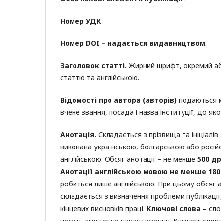
Номер УДК
Номер DOI – надається видавництвом
.
Заголовок статті.
Жирний шрифт, окремий аб
статтю та англійською.
Відомості про автора (авторів)
подаються мо
вчене звання, посада і назва інституції, до як
Анотація.
Складається з прізвища та ініціалів
виконана українською, болгарською або росій
англійською. Обсяг анотації – не менше
500 д
Анотації англійською мовою не менше 1800
робиться лише англійською. При цьому обсяг а
складається з визначення проблеми публікації
кінцевих висновків праці.
Ключові слова –
слов
несуть змістовне навантаження. Ключові слова 