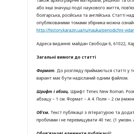
також археографічні матеріали, рецензії та ог
або інші значущі події наукового життя, пов’я
болгарська, російська та англійська. Статті н
опублікованими томами збірника можна ознай
http://history.karazin.ua/ru/nauka/periodichni-vida
Адреса видання: майдан Свободи 6, 61022, Харк
Загальні вимоги до статті
Формат
.
До розгляду приймаються статті у т
варіант має бути надісланий одним файлом.
Шрифт і абзац.
Шрифт Tіmes New Roman. Розмір
абзацу – 1 см. Формат – А 4. Поля – 2 см (нижнє),
Об’єм.
Текст публікації з літературою та додат
пробілами і не перевищувати 40 тис. (1 умовн. а
Обов’язкові елементи публікації: