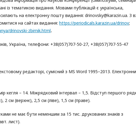
лядова інформація про наукові конференції (симпозіуми, семінари
зані із тематикою видання. Мовами публікацій є українська,
адсилають на електронну пошту видання: drinovsky@karazin.ua. З 
омитися на сайтах видання:
https://periodicals.karazin.ua/drinov
;
nnya/drinovski-zbirnik.html
.
ів, Україна, телефони: +38(057)707-50-27, +38(057)707-55-47
екстовому редакторі, сумісний з MS Word 1995–2013. Електронн
 кегля – 14. Міжрядковий інтервал – 1,5. Відступ першого ряд
 2 см (верхнє), 2,5 см (ліве), 1,5 см (праве).
ками не має бути неменшим за 15 тис. друкованих знаків з
вт. лист).