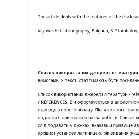
The article deals with the features of the disclos
Key words:
historiography, Bulgaria, S. Stambolov,
Список використаних джерел і літератури
вимогами. У тексті статті мають бути посиланн
Список використаних джерел і літератури / ref
/ REFERENCES
. Він оформлюється в алфавітном
одиниця з нового абзацу. Після кожного транс
подається оригінальна назва роботи. Список м
слід подавати у дужках, вказавши прізвище ав
архівної установи латиницею, рік видання (якщ