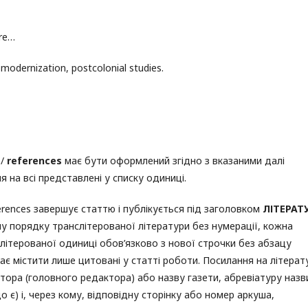
ure…
 modernization, postcolonial studies.
/
references
має бути оформлений згідно з вказаними далі
я на всі представлені у списку одиниці.
erences завершує статтю і публікується під заголовком
ЛІТЕРАТ
у порядку транслітерованої літератури без нумерації, кожна
літерованої одиниці обов’язково з нової строчки без абзацу
ає містити лише цитовані у статті роботи. Посилання на літерат
тора (головного редактора) або назву газети, абревіатуру назв
о є) і, через кому, відповідну сторінку або номер аркуша,