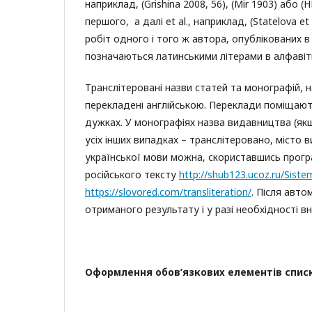
наприклад, (Grishina 2008, 56), (Mir 1903) або 
першого, а далі et al., наприклад, (Statelova e
робіт одного і того ж автора, опублікованих в 
позначаються латинськими літерами в алфавітн
Транслітеровані назви статей та монографій, н
перекладені англійською. Переклади поміщають
дужках. У монографіях назва видавництва (як
усіх інших випадках – транслітеровано, місто
української мови можна, скориставшись прог
російського тексту
http://shub123.ucoz.ru/Sistem
https://slovored.com/transliteration/
. Після авт
отриманого результату і у разі необхідності в
Оформлення обов’язкових елементів спис