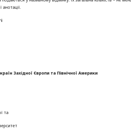
ї анотації.
і
 країн Західної Європи та Північної Америки
ї та
іверситет