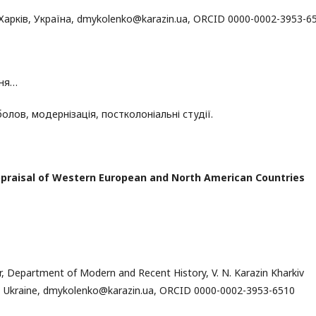
 Харків, Україна, dmykolenko@karazin.ua, ORCID 0000-0002-3953-65
ння…
болов, модернізація, постколоніальні студії.
ppraisal of Western European and North American Countries
r, Department of Modern and Recent History, V. N. Karazin Kharkiv
kiv, Ukraine, dmykolenko@karazin.ua, ORCID 0000-0002-3953-6510