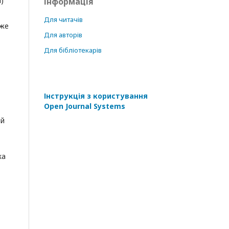
)
Інформація
Для читачів
вже
Для авторів
Для бібліотекарів
Інструкція з користування
Open Journal Systems
ий
ка