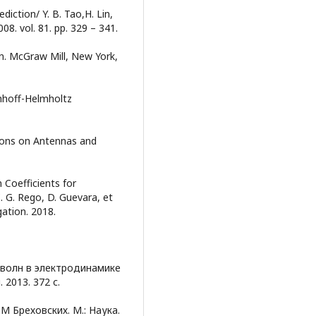
diction/ Y. B. Tao,H. Lin,
08. vol. 81. pp. 329 – 341.
on. McGraw Mill, New York,
chhoff-Helmholtz
tions on Antennas and
 Coefficients for
. G. Rego, D. Guevara, et
gation. 2018.
 волн в электродинамике
 2013. 372 с.
 М Бреховских. М.: Наука.