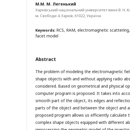
М.М. М. Легенький
Харківський національний університет імені В. Н. К
м. Свободи 4, Харків, 61022, Україна
RCS, RAM, electromagnetic scattering
Keywords:
facet model
Abstract
The problem of modeling the electromagnetic fie
shape objects with and without applying radio abs
considered. Based on geometrical and physical op
computer program is proposed. It takes into accou
smooth part of the object, its edges and reflecti
parts of the object and between the object and a
proposed program allows us efficiently calculate t
complex shape objects equipped with different ab
reprocessing the geometric model of the investiga