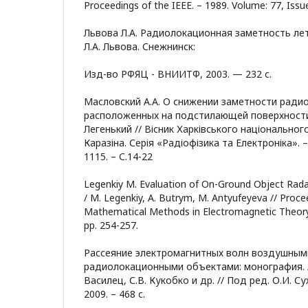
Proceedings of the IEEE. – 1989. Volume: 77, Issue
Львова Л.А. Радиолокационная заметность ле
Л.А. Львова. Снежнинск:
Изд-во РФЯЦ - ВНИИТФ, 2003. — 232 с.
Масловский А.А. О снижении заметности ради
расположенных на подстилающей поверхности /
Легенький // Вісник Харківського національного
Каразіна. Серія «Радіофізика та Електроніка». 
1115. – С.14-22
Legenkiy M. Evaluation of On-Ground Object Rada
/ M. Legenkiy, A. Butrym, M. Antyufeyeva // Proc
Mathematical Methods in Electromagnetic Theory
pp. 254-257.
Рассеяние электромагнитных волн воздушным
радиолокационными объектами: монография. / 
Василец, С.В. Кукобко и др. // Под ред. О.И. Су
2009. – 468 с.