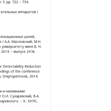
: 5. pp. 722 – 734.
тательных аппаратов /
олокационных целей,
 А.А. Масловский, М.Н.
 університету імені В. Н.
– 2014. – выпуск 24 №
r Detectability Reduction
eedings of the conference
. Dnipropetrovsk, 2014.
и и наземными
О.И. Сухаревский, В.А.
харевского. – Х.: ХУПС,