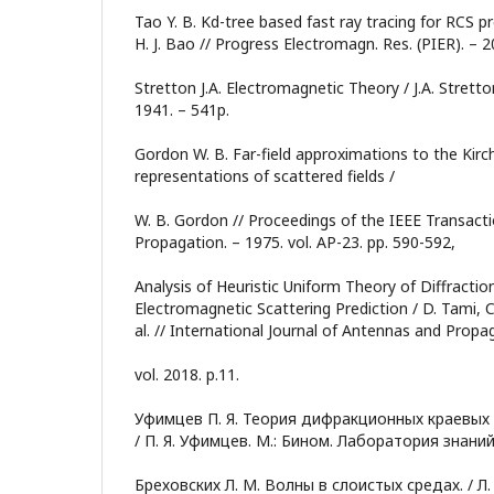
Tao Y. B. Kd-tree based fast ray tracing for RCS pre
H. J. Bao // Progress Electromagn. Res. (PIER). – 20
Stretton J.A. Electromagnetic Theory / J.A. Strett
1941. – 541p.
Gordon W. В. Far-field approximations to the Kir
representations of scattered fields /
W. В. Gordon // Proceedings of the IEEE Transac
Propagation. – 1975. vol. AP-23. pp. 590-592,
Analysis of Heuristic Uniform Theory of Diffraction
Electromagnetic Scattering Prediction / D. Tami, C
al. // International Journal of Antennas and Propa
vol. 2018. p.11.
Уфимцев П. Я. Теория дифракционных краевых
/ П. Я. Уфимцев. М.: Бином. Лаборатория знаний.
Бреховских Л. М. Волны в слоистых средах. / Л.