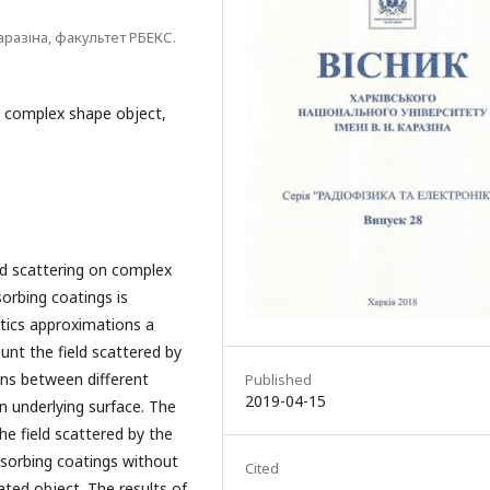
аразіна, факультет РБЕКС.
, complex shape object,
ld scattering on complex
orbing coatings is
tics approximations a
nt the field scattered by
ons between different
Published
2019-04-15
n underlying surface. The
he field scattered by the
sorbing coatings without
Cited
ted object. The results of