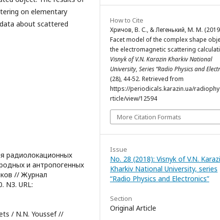
ttering on elementary
How to Cite
 data about scattered
Хричов, В. С., & Легенький, М. М. (2019
Facet model of the complex shape obje
the electromagnetic scattering calculat
Visnyk of V.N. Karazin Kharkiv National
University, Series “Radio Physics and Elect
(28), 44-52. Retrieved from
https://periodicals.karazin.ua/radiophy
rticle/view/12594
More Citation Formats
Issue
ия радиолокационных
No. 28 (2018): Visnyk of V.N. Karaz
иродных и антропогенных
Kharkiv National University, series
чков // Журнал
“Radio Physics and Electronics”
. N3. URL:
Section
Original Article
ts / N.N. Youssef //