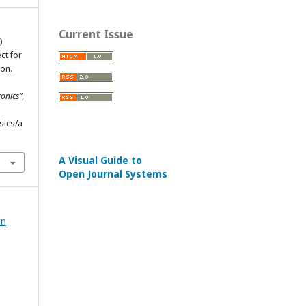
Current Issue
).
ct for
ion.
ronics”
,
sics/a
A Visual Guide to
Open Journal Systems
in