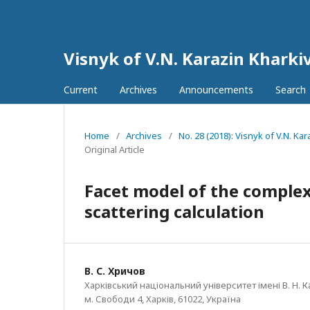
Visnyk of V.N. Karazin Kharkiv
Current
Archives
Announcements
Search
Home
/
Archives
/
No. 28 (2018): Visnyk of V.N. Ka
Original Article
Facet model of the complex
scattering calculation
В. С. Хричов
Харківський національний університет імені В. Н. К
м. Свободи 4, Харків, 61022, Україна