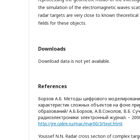
the simulation of the electromagnetic waves sca
radar targets are very close to known theoretical
fields for these objects.
Downloads
Download data is not yet available.
References
Борзов А.Б. Методы цифрового моделирован
характеристик сложных объектов на фоне пр
образований/ А.Б.Борзов, А.В.Соколов, В.Б. Су
радиоэлектроники: электронный журнал. – 2000
http://jre.cplire.ru/mac/mar00/3/text.html
.
Youssef N.N. Radar cross section of complex targe