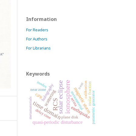
Information
For Readers
For Authors
For Librarians
Keywords
ionosphere
modes
solar eclipse
calibration
molar fraction
near
holography
magnetic storm
near zone
scattering
parametric generator
metamaterial
GPR
metamaterials
retina
RCS
time domain
earthquake
delay time
plane disk
quasi-periodic disturbance