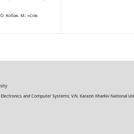
. Кобак. М.: «Сов.
sity
Electronics and Computer Systems; V.N. Karazin Kharkiv National Univ