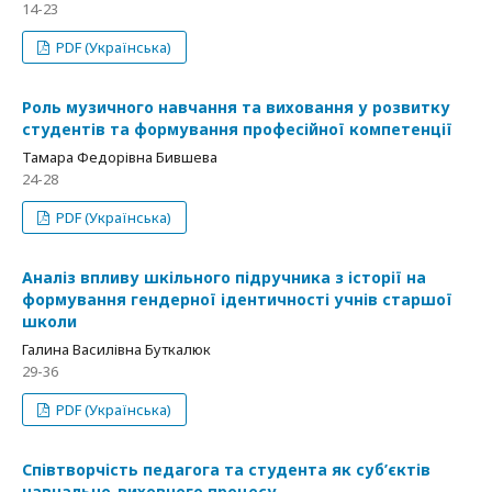
14-23
PDF (Українська)
Роль музичного навчання та виховання у розвитку
студентів та формування професійної компетенції
Тамара Федорівна Бившева
24-28
PDF (Українська)
Аналіз впливу шкільного підручника з історії на
формування гендерної ідентичності учнів старшої
школи
Галина Василівна Буткалюк
29-36
PDF (Українська)
Співтворчість педагога та студента як суб’єктів
навчально-виховного процесу