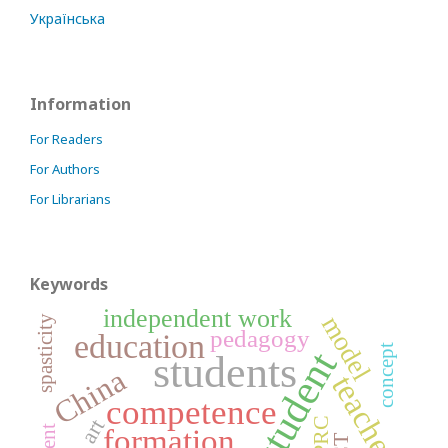
Українська
Information
For Readers
For Authors
For Librarians
Keywords
independent work
model
spasticity
pedagogy
education
concept
student
students
China
teacher
competence
art
PRC
formation