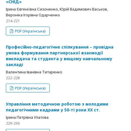
«СНІД»
Ірина Євгеніївна Сизоненко, Юрій Вадимович Васьков,
Вероніка Ігорівна Одарченко
214-221
PDF (Українська)
Професійно-педагогічне спілкування – провідна
умова формування партнерської взаємодії
викладача та студента у вищому навчальному
закладі
Валентина Іванівна Титаренко
222-228
PDF (Українська)
Управління методичною роботою з молодими
педагогічними кадрами у 50-ті роки ХХ ст.
Ірина Петрівна Упатова
229-236