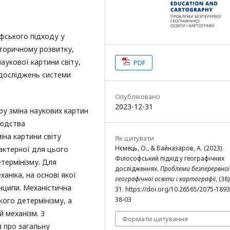
фського підходу у
сто­ричному розвитку,
аукової картини світу,
PDF
і досліджень системи
Опубліковано
2023-12-31
ру зміна наукових картин
людства
іна картини світу
Як цитувати
Нємець, О., & Байназаров, А. (2023).
актерної для цього
Філософський підхід у географічних
термінізму. Для
дослідженнях.
Проблеми безперервної
аніка, на основі якої
географічної освіти і картографії
, (38)
инципи. Механістична
31. https://doi.org/10.26565/2075-189
38-03
ого детермінізму, а
 механізм. З
Формати цитування
я про загальну