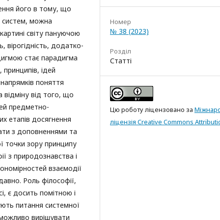
ення його в тому, що
 систем, можна
Номер
№ 38 (2023)
 картині світу пануючою
, вірогідність, додатко­
Розділ
адигмою стає парадигма
Статті
, принципів, ідей
 напрямків поняття
 відміну від того, що
тей предметно-
Цю роботу ліцензовано за
Міжнар
вих етапів досягнення
ліцензія Creative Commons Attributi
ати з доповнення­ми та
ї точки зору принципу
ії з природознавства і
кономірностей взаємодії
авно. Роль філософії,
і, є досить помітною і
ують питання системної
 неможливо вирішувати