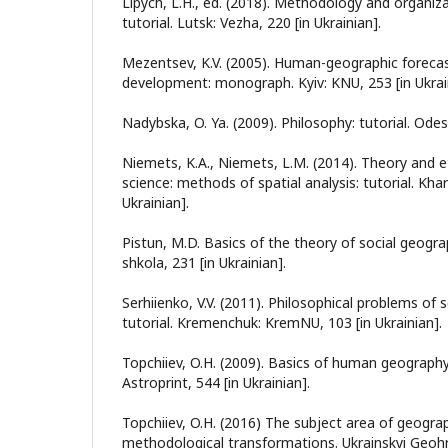
Lipych, L.H., ed. (2018). Methodology and organizat
tutorial. Lutsk: Vezha, 220 [in Ukrainian].
Mezentsev, K.V. (2005). Human-geographic forecas
development: monograph. Kyiv: KNU, 253 [in Ukrai
Nadybska, O. Ya. (2009). Philosophy: tutorial. Odesa
Niemets, K.A., Niemets, L.M. (2014). Theory and 
science: methods of spatial analysis: tutorial. Khar
Ukrainian].
Pistun, M.D. Basics of the theory of social geogra
shkola, 231 [in Ukrainian].
Serhiienko, V.V. (2011). Philosophical problems of 
tutorial. Kremenchuk: KremNU, 103 [in Ukrainian].
Topchiiev, O.H. (2009). Basics of human geography:
Astroprint, 544 [in Ukrainian].
Topchiiev, O.H. (2016) The subject area of geogr
methodological transformations. Ukrainskyi Geohra