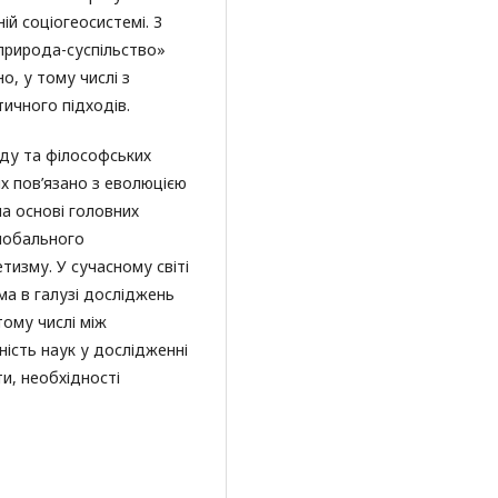
ій соціогеосистемі. З
-природа-суспільство»
, у тому числі з
ичного підходів.
ду та філософських
ях пов’язано з еволюцією
а основі головних
глобального
тизму. У сучасному світі
ема в галузі досліджень
тому числі між
ність наук у дослідженні
ти, необхідності