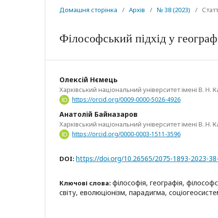
Домашня сторінка
/
Архів
/
№ 38 (2023)
/
Статт
Філософський підхід у геогра
Олексій Нємець
Харківський національний університет імені В. Н. К
https://orcid.org/0009-0000-5026-4926
Анатолій Байназаров
Харківський національний університет імені В. Н. К
https://orcid.org/0000-0003-1511-3596
https://doi.org/10.26565/2075-1893-2023-38
DOI:
філософія, географія, філософс
Ключові слова:
світу, еволюціонізм, парадигма, соціогеосист