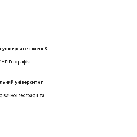
університет імені В.
 ОНП Географія
альний університет
ізичної географії та