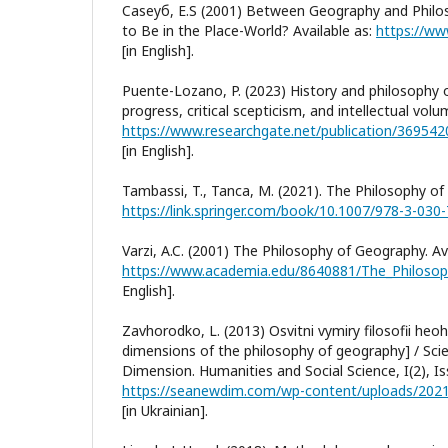
Caseyб, E.S (2001) Between Geography and Phil
to Be in the Place-World? Available as:
https://ww
[in English].
Puente-Lozano, P. (2023) History and philosophy 
progress, critical scepticism, and intellectual volu
[in English].
Tambassi, T., Tanca, M. (2021). The Philosophy of 
https://link.springer.com/book/10.1007/978-3-030
Varzi, A.C. (2001) The Philosophy of Geography. Ava
https://www.academia.edu/8640881/The_Philoso
English].
Zavhorodko, L. (2013) Osvitni vymiry filosofii heoh
dimensions of the philosophy of geography] / Sc
Dimension. Humanities and Social Science, I(2), Iss
[in Ukrainian].