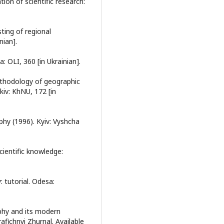
ion of scientific research:
ting of regional
nian].
: OLI, 360 [in Ukrainian].
ethodology of geographic
kiv: KhNU, 172 [in
phy (1996). Kyiv: Vyshcha
scientific knowledge:
 tutorial. Odesa:
aphy and its modern
fichnyi Zhurnal. Available