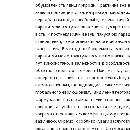
обумовленість явищ природи. Практичне знач
знаючи попередній стан, наприклад природних
передбачати подальшу їх зміну. У некласичній
парадигмою виступає відносність, дискретність
вість. У постнекласичній науці пануючою пар
становлення, самоорганізації на основі зако­нів
синергетики. В методології окремих галузевих
парадигми може трактуватися дещо інакше, на
тут використано, в залежності від особливос
об’єктного поля дослідження. При зміні науко
попередніх не зникають, а продовжують існув
вдосконаленням, що відповідає з філософсько
глобального еволюціонізму. Виділення географ
формування її як важливої науки в пізнанні за
природи та суспільства розпочався вже дуже д
зокрема стародавніх філософів в цьому процес
важливою. Окремої особливої уваги заслугов
організації, явищ і процесів у світі, без чого