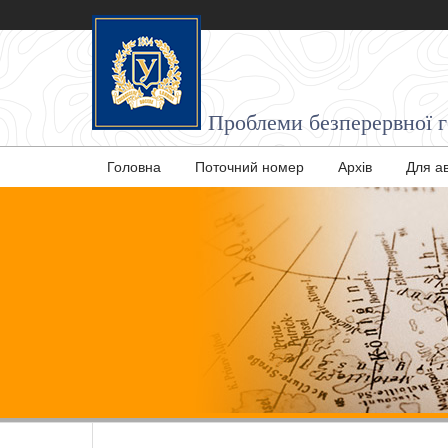
Проблеми безперервної ге
Головна
Поточний номер
Архів
Для а