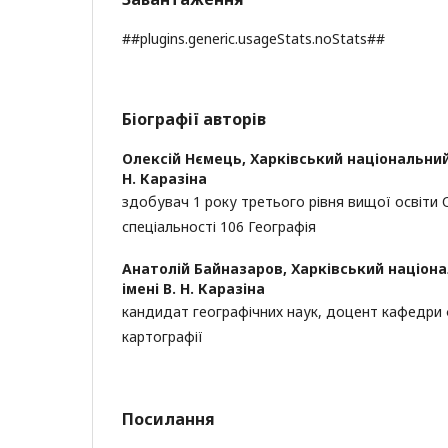
##plugins.generic.usageStats.noStats##
Біографії авторів
Олексій Нємець,
Харківський національний 
Н. Каразіна
здобувач 1 року третього рівня вищої освіти
спеціальності 106 Географія
Анатолій Байназаров,
Харківський націон
імені В. Н. Каразіна
кандидат географічних наук, доцент кафедри ф
картографії
Посилання