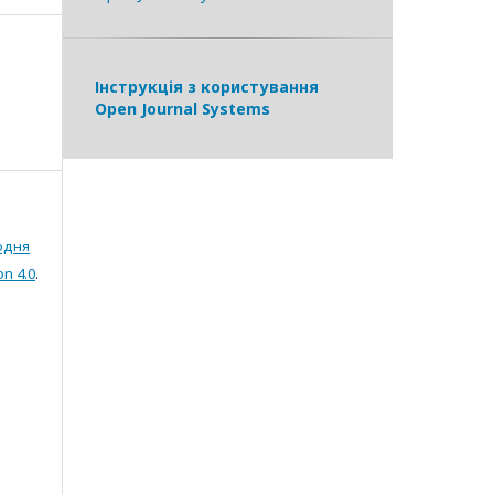
Інструкція з користування
Open Journal Systems
одня
on 4.0
.