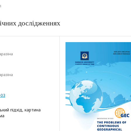
і
фічних дослідженнях
аразіна
аразіна
-03
ький підхід, картина
ема