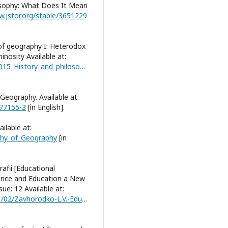
osophy: What Does It Mean
w.jstor.org/stable/3651229
of geography I: Heterodox
minosity Available at:
https://www.researchgate.net/publication/369542015_History_and_philosophy_of_geography_I_Heterodox_progress_critical_scepticism_and_intellectual_voluminosity
Geography. Available at:
-77155-3
[in English].
ilable at:
phy_of_Geography
[in
rafii [Educational
ience and Education a New
ue: 12 Available at:
https://seanewdim.com/wp-content/uploads/2021/02/Zavhorodko-L.V.-Educational-dimensions-of-the-philosophy-of-geography.pdf