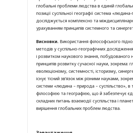
глобальні проблеми людства в єдиній глобальн
позиції суспіль­ної географії система «людина
досліджується комплексно та міждисциплінарно
урахуванням принципів системного та синергет
Висновки.
Використання філософського підхо
методів у суспільно-географічних досліджен­н
і розвитком наукового знання, побудованого н
принципів розвитку сучасної науки, зокрема: 
еволюціонізму, системності, історизму, синерге
існує тісний зв’язок між різними науками, зокр
системи «людина – природа – суспільство», в 
філософією та географією, що й забезпечує єд
складних питань взаємодії суспіль­ства і плане
вирішення глобальних проблем людства.
Завантаження