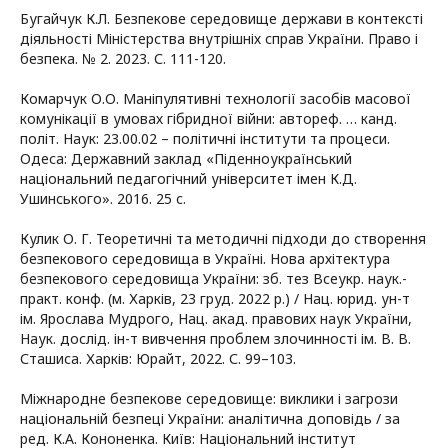
Бугайчук К.Л. Безпекове середовище держави в контексті
діяльності Міністерства внутрішніх справ України. Право і
безпека. № 2. 2023. С. 111-120.
Комарчук О.О. Маніпулятивні технології засобів масової
комунікації в умовах гібридної війни: автореф. … канд.
політ. Наук: 23.00.02 – політичні інститути та процеси.
Одеса: Державний заклад «Піденноукраїнський
національний педагогічний університет імен К.Д.
Ушинського». 2016. 25 с.
Кулик О. Г. Теоретичні та методичні підходи до створення
безпекового середовища в Україні. Нова архітектура
безпекового середовища України: зб. тез Всеукр. наук.-
практ. конф. (м. Харків, 23 груд. 2022 р.) / Нац. юрид. ун-т
ім. Ярослава Мудрого, Нац. акад. правових наук України,
Наук. дослід. ін-т вивчення проблем злочинності ім. В. В.
Сташиса. Харків: Юрайт, 2022. С. 99–103.
Міжнародне безпекове середовище: виклики і загрози
національній безпеці України: аналітична доповідь / за
ред. К.А. Кононенка. Київ: Національний інститут