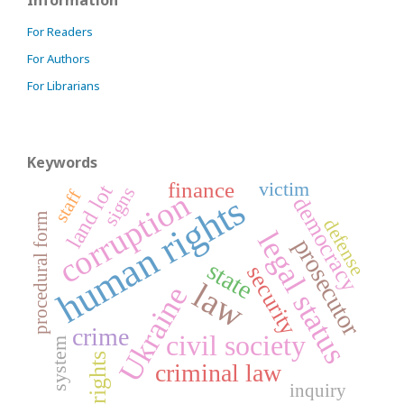
Information
For Readers
For Authors
For Librarians
Keywords
victim
finance
land lot
signs
corruption
staff
human rights
democracy
procedural form
defense
legal status
prosecutor
state
security
law
Ukraine
crime
civil society
system
rights
criminal law
inquiry