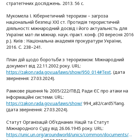
стратегічних досліджень. 2013. 56 с.
Мукомела І. Кібернетичний тероризм – загроза
національній безпеці XXI ст. Протидія терористичній
діяльності: міжнародний досвід і його актуальність для
України: мат-ли міжнар. наук.-практ. конф. (30 вересня 2016
р.). Київ : Національна академія прокуратури України,
2016. С. 238–241.
План дій щодо боротьби з тероризмом: Міжнародний
документ від 22.11.2002 року. URL:
https://zakon.rada.gov.ua/laws/show/950_014#Text
. (дата
звернення: 27.03.2024).
Рамкове рішення № 2005/222/ПВД Ради ЄС про атаки на
інформаційні системи. URL:
https://zakon.rada.gov.ua/laws/show/
994_a82/card5?lang.
(дата звернення: 27.03.2024).
Статут Організацій Об’єднаних Націй та Статут
Міжнародного Суду від 26.06.1945 року. URL:
https://unic.un.org/aroundworld/unics/common/documents/publications/uncharter/UN%20Charter_Ukrainian.pdf