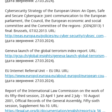
(дата звернення: 27.03.2024).
Cybersecurity Strategy of the European Union: An Open, Safe
and Secure Cyberspace: Joint communication to the European
parliament, the Council, the European economic and social
committee and the Committee of the regions : JOIN(2013) 1
final: Brussels, 07.02.2013. URL:
http://eeas.europa.eu/policies/eu-cyber-security/cybsec_comm_en.pdf
(дата звернення: 27.03.2024).
Geneva launch of the global terrorism index report. URL:
http://gcsp.ch/global-insights/geneva-launch-global-terrorism-index-report-2018
(дата звернення: 27.03.2024).
EU Internet Referral Unit – EU IRU. URL:
https://www.europol.europa.eu/about-europol/european-counter-terrorism-centre-ectc/eu-internet-referal-unit-eu-iru
(дата звернення: 27.03.2024).
Report of the International Law Commission on the work of
its fifty-third session, 23 April 1 June and 2 July - 10 August
2001, Official Records of the General Assembly, Fifty-sixth
session, Supplement No.10. URL:
https://legal.un.org/ilc/documentation/english/reports/a_56_10.pdf