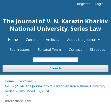
Register
Login
The Journal of V. N. Karazin Kharkiv
National University. Series Law
Home
Current
Archives
About the Journal
Submissions
Editorial Team
Contact
Statistics
Search
Home
/
Archives
/
No. 37 (2024): The Journal of V.N. Karazin Kharkiv National University.
Series: «Law». ISSUE 37, 2024
/
International Law