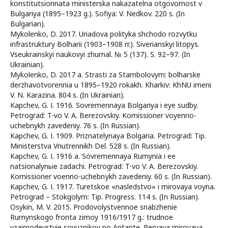
konstitutsionnata ministerska nakazatelna otgovornost v
Bulgariya (1895–1923 g.). Sofiya: V. Nedkov. 220 s. (In
Bulgarian).
Mykolenko, D. 2017. Uriadova polityka shchodo rozvytku
infrastruktury Bolharii (1903–1908 rr.). Siverianskyi litopys.
Vseukrainskyi naukovyi zhurnal. № 5 (137). S. 92–97. (In
Ukrainian).
Mykolenko, D. 2017 a. Strasti za Stambolovym: bolharske
derzhavotvorennia u 1895–1920 rokakh. Kharkiv: KhNU imeni
V. N. Karazina. 804 s. (In Ukrainian).
Kapchev, G. І. 1916. Sovremennaya Bolgarіya i eyе sudby.
Petrograd: T-vo V. A. Berezovskіy. Komissіoner voyenno-
uchebnykh zavedenіy. 76 s. (In Russian).
Kapchev, G. І. 1909. Priznatelynaya Bolgaria. Petrograd: Tip.
Ministerstva Vnutrennikh Del. 528 s. (In Russian).
Kapchev, G. І. 1916 a. Sovremennaya Rumynia i ee
natsionalynыe zadachi. Petrograd: T-vo V. A. Berezovskіy.
Komissіoner voenno-uchebnуkh zavedenіy. 60 s. (In Russian).
Kapchev, G. І. 1917. Turetskoe «nasledstvo» i mirovaya voyna.
Petrograd – Stokgolym: Tip. Progress. 114 s. (In Russian).
Osykin, M. V. 2015. Prodovolystvennoe snabzhenie
Rumynskogo fronta zimoy 1916/1917 g.: trudnoe
vzaimodeystvie soyuznikov po Antante. Pervaya mirovaya