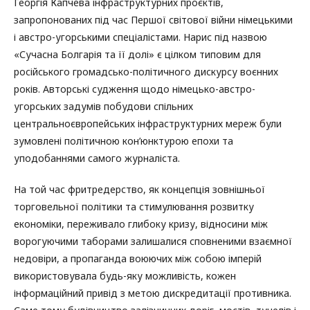
Георгія Капчева інфраструктурних проєктів,
запропонованих під час Першої світової війни німецькими
і австро-угорськими спеціалістами. Нарис під назвою
«Сучасна Болгарія та її долі» є цілком типовим для
російського громадсько-політичного дискурсу воєнних
років. Авторські судження щодо німецько-австро-
угорських задумів побудови спільних
центральноєвропейських інфраструктурних мереж були
зумовлені політичною кон’юнктурою епохи та
уподобаннями самого журналіста.
На той час фритредерство, як концепція зовнішньої
торговельної політики та стимулювання розвитку
економіки, переживало глибоку кризу, відносини між
ворогуючими таборами залишалися сповненими взаємної
недовіри, а пропаганда воюючих між собою імперій
використовувала будь-яку можливість, кожен
інформаційний привід з метою дискредитації противника.