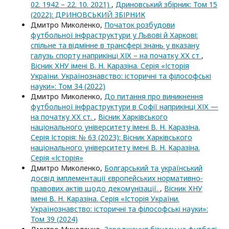
02. 1942 – 22. 10. 2021)
,
Дриновський збірник: Том 15
(2022): ДРИНОВСЬКИЙ ЗБІРНИК
Дмитро Миколенко,
Початок розбудови
футбольної інфраструктури у Львові й Харкові:
спільне та відмінне в трансфері знань у вказану
галузь спорту наприкінці ХІХ – на початку ХХ ст
,
Вісник ХНУ імені В. Н. Каразіна. Серія «Історія
України. Українознавство: історичні та філософські
науки»: Том 34 (2022)
Дмитро Миколенко,
До питання про виникнення
футбольної інфраструктури в Софії наприкінці ХІХ —
на початку ХХ ст.
,
Вісник Харківського
національного університету імені В. Н. Каразіна.
Серія Історія: № 63 (2023): Вісник Харківського
національного університету імені В. Н. Каразіна.
Серія «Історія»
Дмитро Миколенко,
Болгарський та український
досвід імплементації європейських нормативно-
правових актів щодо декомунізації.
,
Вісник ХНУ
імені В. Н. Каразіна. Серія «Історія України.
Українознавство: історичні та філософські науки»:
Том 39 (2024)