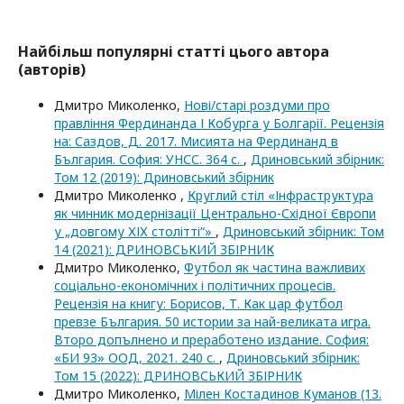
Найбільш популярні статті цього автора
(авторів)
Дмитро Миколенко,
Нові/старі роздуми про
правління Фердинанда І Кобурга у Болгарії. Рецензія
на: Саздов, Д. 2017. Мисията на Фердинанд в
България. София: УНСС. 364 с.
,
Дриновський збірник:
Том 12 (2019): Дриновський збірник
Дмитро Миколенко ,
Круглий стіл «Інфраструктура
як чинник модернізації Центрально-Східної Європи
у „довгому ХІХ столітті“»
,
Дриновський збірник: Том
14 (2021): ДРИНОВСЬКИЙ ЗБІРНИК
Дмитро Миколенко,
Футбол як частина важливих
соціально-економічних і політичних процесів.
Рецензія на книгу: Борисов, Т. Как цар футбол
превзе България. 50 истории за най-великата игра.
Второ допълнено и преработено издание. София:
«БИ 93» ООД, 2021. 240 c.
,
Дриновський збірник:
Том 15 (2022): ДРИНОВСЬКИЙ ЗБІРНИК
Дмитро Миколенко,
Мілен Костадинов Куманов (13.