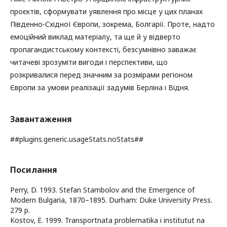
проєктів, сформувати уявлення про місце у цих планах
Південно-Східної Європи, зокрема, Болгарії. Проте, надто
емоційний виклад матеріалу, та ще й у відверто
пропагандистському контексті, безсумнівно заважає
читачеві зрозуміти вигоди і перспективи, що
розкривалися перед значним за розмірами регіоном
Європи за умови реалізації задумів Берліна і Відня.
Завантаження
##plugins.generic.usageStats.noStats##
Посилання
Perry, D. 1993. Stefan Stambolov and the Emergence of
Modern Bulgaria, 1870–1895. Durham: Duke University Press.
279 р.
Kostov, E. 1999. Transportnata problematika i institutut na