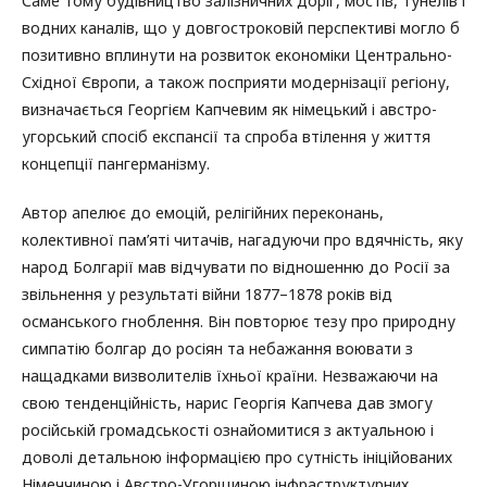
Саме тому будівництво залізничних доріг, мостів, тунелів і
водних каналів, що у довгостроковій перспективі могло б
позитивно вплинути на розвиток економіки Центрально-
Східної Європи, а також посприяти модернізації регіону,
визначається Георгієм Капчевим як німецький і австро-
угорський спосіб експансії та спроба втілення у життя
концепції пангерманізму.
Автор апелює до емоцій, релігійних переконань,
колективної пам’яті читачів, нагадуючи про вдячність, яку
народ Болгарії мав відчувати по відношенню до Росії за
звільнення у результаті війни 1877–1878 років від
османського гноблення. Він повторює тезу про природну
симпатію болгар до росіян та небажання воювати з
нащадками визволителів їхньої країни. Незважаючи на
свою тенденційність, нарис Георгія Капчева дав змогу
російській громадськості ознайомитися з актуальною і
доволі детальною інформацією про сутність ініційованих
Німеччиною і Австро-Угорщиною інфраструктурних