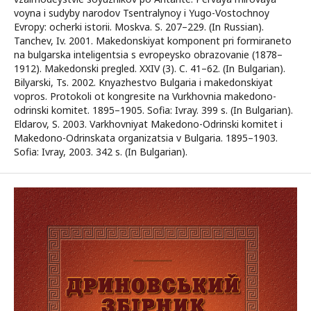
voyna i sudyby narodov Tsentralynoy i Yugo-Vostochnoy
Evropy: ocherki istorii. Moskva. S. 207–229. (In Russian).
Tanchev, Iv. 2001. Makedonskiyat komponent pri formiraneto
na bulgarska inteligentsia s evropeysko obrazovanie (1878–
1912). Makedonski pregled. XXIV (3). C. 41–62. (In Bulgarian).
Bilyarski, Ts. 2002. Knyazhestvo Bulgaria i makedonskiyat
vopros. Protokoli ot kongresite na Vurkhovnia makedono-
odrinski komitet. 1895–1905. Sofia: Ivray. 399 s. (In Bulgarian).
Eldarov, S. 2003. Varkhovniyat Makedono-Odrinski komitet i
Makedono-Odrinskata organizatsia v Bulgaria. 1895–1903.
Sofia: Ivray, 2003. 342 s. (In Bulgarian).