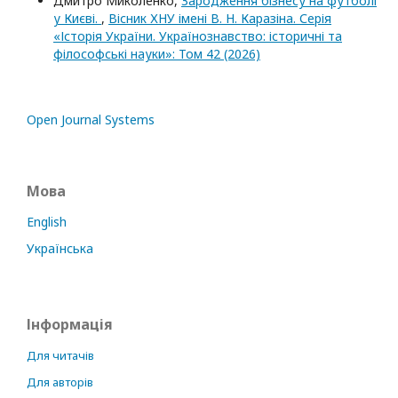
Дмитро Миколенко,
Зародження бізнесу на футболі
у Києві.
,
Вісник ХНУ імені В. Н. Каразіна. Серія
«Історія України. Українознавство: історичні та
філософські науки»: Том 42 (2026)
Open Journal Systems
Мова
English
Українська
Інформація
Для читачів
Для авторів