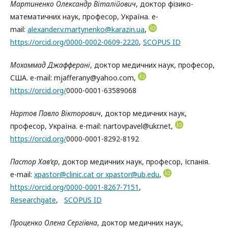
Мартиненко Олександр Віталійович
, доктор фізико-
математичних наук, професор, Україна. e-
mail:
alexander.v.martynenko@karazin.ua
,
https://orcid.org/0000-0002-0609-2220
,
SCOPUS ID
Мохаммад Джафферані
, доктор медичних наук, професор,
США. e-mail: mjafferany@yahoo.com,
https://orcid.org/
0000-0001-63589068
Нартов Павло Вікторович
, доктор медичних наук,
професор, Україна. e-mail: nartovpavel@ukr.net,
https://orcid.org/
0000-0001-8292-8192
Пастор Хав’єр
, доктор медичних наук, професор, Іспанія.
e-mail:
xpastor@clinic.cat or xpastor@ub.edu
,
https://orcid.org/0000-0001-8267-7151
,
Researchgate
,
SCOPUS ID
Проценко Олена Сергіївна
, доктор медичних наук,