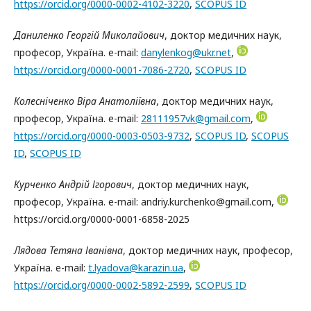
https://orcid.org/0000-0002-4102-3220
,
SCOPUS ID
Даниленко Георгій Миколайович
, доктор медичних наук,
професор, Україна. e-mail:
danylenkog@ukr.net
,
https://orcid.org/0000-0001-7086-2720
,
SCOPUS ID
Колесніченко Віра Анатоліївна
, доктор медичних наук,
професор, Україна. e-mail:
28111957vk@gmail.com
,
https://orcid.org/0000-0003-0503-9732
,
SCOPUS ID
,
SCOPUS
ID
,
SCOPUS ID
Курченко Андрій Ігорович
, доктор медичних наук,
професор, Україна. e-mail: andriy.kurchenko@gmail.com,
https://orcid.org/0000-0001-6858-2025
Лядова Тетяна Іванівна
, доктор медичних наук, професор,
Україна. e-mail:
t.lyadova@karazin.ua
,
https://orcid.org/0000-0002-5892-2599
,
SCOPUS ID