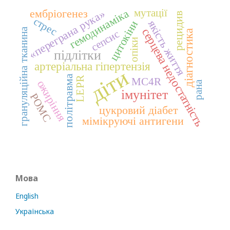
мутації
гемодинаміка
ембріогенез
«переграна рука»
рецидив
стрес
якість життя
цитокіни
серцева недостатність
грануляційна тканина
сепсис
діагностика
опіки
підлітки
артеріальна гіпертензія
діти
політравма
LEPR
MC4R
ожиріння
рана
імунітет
POMC
цукровий діабет
мімікруючі антигени
Мова
English
Українська