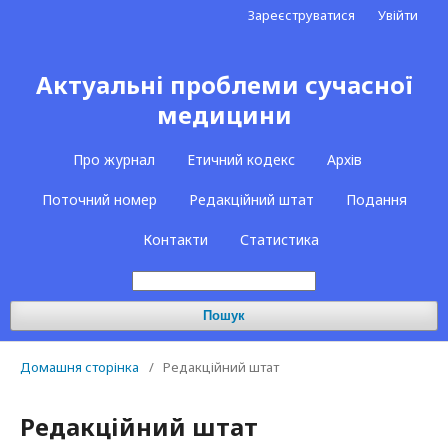
Зареєструватися
Увійти
Актуальні проблеми сучасної
медицини
Про журнал
Етичний кодекс
Архів
Поточний номер
Редакційний штат
Подання
Контакти
Статистика
Пошук
Домашня сторінка
/
Редакційний штат
Редакційний штат