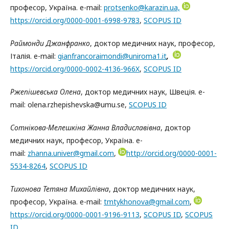
професор, Україна. e-mail:
protsenko@karazin.ua,
https://orcid.org/0000-0001-6998-9783
,
SCOPUS ID
Раймонди Джанфранко
, доктор медичних наук, професор,
Італія. e-mail:
gianfrancoraimondi@uniroma1.it
,
https://orcid.org/0000-0002-4136-966X
,
SCOPUS ID
Ржепішевська Олена
, доктор медичних наук, Швеція. e-
mail: olena.rzhepishevska@umu.se,
SCOPUS ID
Сотнікова-Мелешкіна Жанна Владиславівна
, доктор
медичних наук, професор, Україна. e-
mail:
zhanna.univer@gmail.com
,
http://orcid.org/0000-0001-
5534-8264
,
SCOPUS ID
Тихонова Тетяна Михайлівна
, доктор медичних наук,
професор, Україна. e-mail:
tmtykhonova@gmail.com
,
https://orcid.org/0000-0001-9196-9113
,
SCOPUS ID
,
SCOPUS
ID