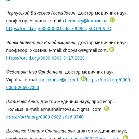
Чернуський В'ячеслав Георгійович
, доктор медичних наук,
професор, Україна. e-mail:
сhernusky@karazin.ua
,
https://orcid.org/0000-0001-5657-9486
,
SCOPUS ID
Чопяк Валентина Володимирівна
, доктор медичних наук,
професор, Україна. e-mail: chopyakv@gmail.com,
https://orcid.org/0000-0003-3127-2028
Федотова Інга Фридонівна
, доктор медичних наук,
Україна. e-mail:
ibolokadze@ukr.net
,
https://orcid.org/0000-
0003-2069-7020
Шалімова Анна
, доктор медичних наук, професор,
Польща. e-mail: anna.shalimova83@gmail.com,
https://orcid.org/0000-0002-1016-0740
Шевченко Наталя Станіславівна
, доктор медичних наук,
професор, Україна. e-mail:
mamagogi2002@gmail.com
,