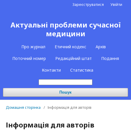
Зареєструватися
Увійти
Актуальні проблеми сучасної
медицини
Про журнал
Етичний кодекс
Архів
Поточний номер
Редакційний штат
Подання
Контакти
Статистика
Пошук
Домашня сторінка
/
Інформація для авторів
Інформація для авторів