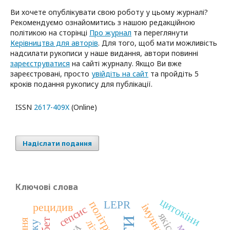
Ви хочете опублікувати свою роботу у цьому журналі?
Рекомендуємо ознайомитись з нашою редакційною
політикою на сторінці
Про журнал
та переглянути
Керівництва для авторів
. Для того, щоб мати можливість
надсилати рукописи у наше видання, автори повинні
зареєструватися
на сайті журналу. Якщо Ви вже
зареєстровані, просто
увійдіть на сайт
та пройдіть 5
кроків подання рукопису для публікації.
ISSN
2617-409X
(Online)
Надіслати подання
Ключові слова
цитокіни
LEPR
політравма
рецидив
сепсис