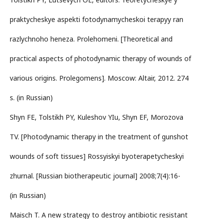
praktycheskye aspekti fotodynamycheskoi terapyy ran
razlychnoho heneza. Prolehomeni. [Theoretical and
practical aspects of photodynamic therapy of wounds of
various origins. Prolegomens]. Moscow: Altair, 2012. 274
s. (in Russian)
Shyn FE, Tolstikh PY, Kuleshov YIu, Shyn EF, Morozova
TV. [Photodynamic therapy in the treatment of gunshot
wounds of soft tissues] Rossyiskyi byoterapetycheskyi
zhurnal. [Russian biotherapeutic journal] 2008;7(4):16-
(in Russian)
Maisch T. A new strategy to destroy antibiotic resistant