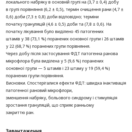
локального набряку в основній групі на (3,7 ± 0,4) добу
в групі порівняння (6,2 ± 0,5), термін очищення рани (4,7 ±
0,6) доби (7,3 ± 0,8) доби відповідно; терміни
початку грануляцій (4,6 ± 0,5) доби та (7,8 ± 0,6). На
початку лікування було виділено 45 патогенних
штамів у 38 (73,1 %) поранених основної групи і 26 штамів
у 22 (68,7 %) поранених групи порівняння.
Через добу після застосування ФДТ патогенна ранова
мікрофлора була виділена у 5 (9,6 %) поранених
основної групи — 5 штамів і 23 штаму у 19 (59,4 %)
поранених групи порівняння.
Висновки. Спостерігалися ефекти ФДТ: швидка інактивація
патогенної рановий мікрофлори,
зменшення набряку, больового синдрому і стимуляція
зростання грануляцій, що сприяє ранньому
закриттю ран.
Завантаження