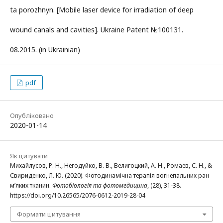
ta porozhnyn. [Mobile laser device for irradiation of deep
wound canals and cavities]. Ukraine Patent №100131.
08.2015. (in Ukrainian)
pdf
Опубліковано
2020-01-14
Як цитувати
Михайлусов, Р. Н., Негодуйко, В. В., Велигоцкий, А. Н., Ромаев, С. Н., &
Свириденко, Л. Ю. (2020). Фотодинамічна терапія вогнепальних ран
м’яких тканин.
Фотобіологія та фотомедицина
, (28), 31-38.
https://doi.org/10.26565/2076-0612-2019-28-04
Формати цитування