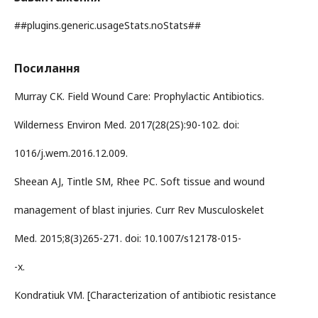
##plugins.generic.usageStats.noStats##
Посилання
Murray CK. Field Wound Care: Prophylactic Antibiotics.
Wilderness Environ Med. 2017(28(2S):90-102. doi:
1016/j.wem.2016.12.009.
Sheean AJ, Tintle SM, Rhee PC. Soft tissue and wound
management of blast injuries. Curr Rev Musculoskelet
Med. 2015;8(3)265-271. doi: 10.1007/s12178-015-
-x.
Kondratiuk VM. [Characterization of antibiotic resistance