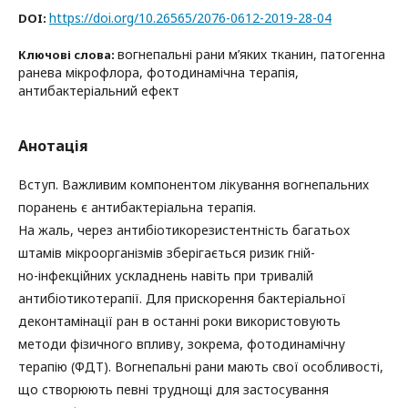
https://doi.org/10.26565/2076-0612-2019-28-04
DOI:
вогнепальні рани м’яких тканин, патогенна
Ключові слова:
ранева мікрофлора, фотодинамічна терапія,
антибактеріальний ефект
Анотація
Вступ. Важливим компонентом лікування вогнепальних
поранень є антибактеріальна терапія.
На жаль, через антибіотикорезистентність багатьох
штамів мікроорганізмів зберігається ризик гній-
но-інфекційних ускладнень навіть при тривалій
антибіотикотерапії. Для прискорення бактеріальної
деконтамінації ран в останні роки використовують
методи фізичного впливу, зокрема, фотодинамічну
терапію (ФДТ). Вогнепальні рани мають свої особливості,
що створюють певні труднощі для застосування