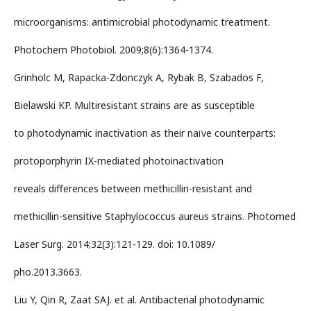
microorganisms: antimicrobial photodynamic treatment.
Photochem Photobiol. 2009;8(6):1364-1374.
Grinholc M, Rapacka-Zdonczyk A, Rybak B, Szabados F,
Bielawski KP. Multiresistant strains are as susceptible
to photodynamic inactivation as their naïve counterparts:
protoporphyrin IX-mediated photoinactivation
reveals differences between methicillin-resistant and
methicillin-sensitive Staphylococcus aureus strains. Photomed
Laser Surg. 2014;32(3):121-129. doi: 10.1089/
pho.2013.3663.
Liu Y, Qin R, Zaat SAJ. et al. Antibacterial photodynamic