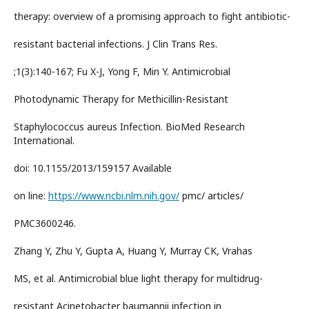
therapy: overview of a promising approach to fight antibiotic-
resistant bacterial infections. J Clin Trans Res.
;1(3):140-167; Fu X-J, Yong F, Min Y. Antimicrobial
Photodynamic Therapy for Methicillin-Resistant
Staphylococcus aureus Infection. BioMed Research
International.
doi: 10.1155/2013/159157 Available
on line:
https://www.ncbi.nlm.nih.gov/
pmc/ articles/
PMC3600246.
Zhang Y, Zhu Y, Gupta A, Huang Y, Murray CK, Vrahas
MS, et al. Antimicrobial blue light therapy for multidrug-
resistant Acinetobacter baumannii infection in