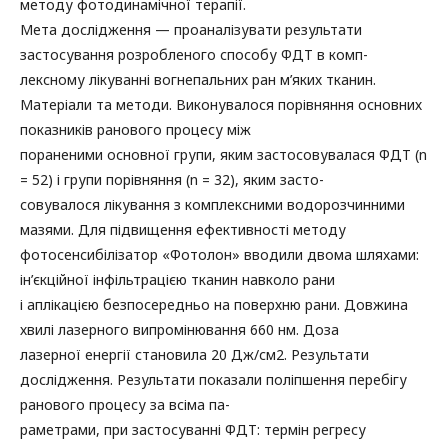
методу фотодинамічної терапії.
Мета дослідження — проаналізувати результати
застосування розробленого способу ФДТ в комп-
лексному лікуванні вогнепальних ран м’яких тканин.
Матеріали та методи. Виконувалося порівняння основних
показників ранового процесу між
пораненими основної групи, яким застосовувалася ФДТ (n
= 52) і групи порівняння (n = 32), яким засто-
совувалося лікування з комплексними водорозчинними
мазями. Для підвищення ефективності методу
фотосенсибілізатор «Фотолон» вводили двома шляхами:
ін’єкційної інфільтрацією тканин навколо рани
і аплікацією безпосередньо на поверхню рани. Довжина
хвилі лазерного випромінювання 660 нм. Доза
лазерної енергії становила 20 Дж/см2. Результати
дослідження. Результати показали поліпшення перебігу
ранового процесу за всіма па-
раметрами, при застосуванні ФДТ: термін регресу