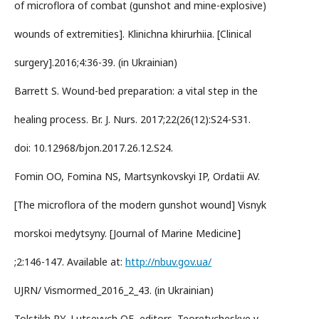
of microflora of combat (gunshot and mine-explosive)
wounds of extremities]. Klinichna khirurhiia. [Clinical
surgery].2016;4:36-39. (in Ukrainian)
Barrett S. Wound-bed preparation: a vital step in the
healing process. Br. J. Nurs. 2017;22(26(12):S24-S31.
doi: 10.12968/bjon.2017.26.12.S24.
Fomin OO, Fomina NS, Martsynkovskyi IP, Ordatii AV.
[The microflora of the modern gunshot wound] Visnyk
morskoi medytsyny. [Journal of Marine Medicine]
;2:146-147. Available at:
http://nbuv.gov.ua/
UJRN/ Vismormed_2016_2_43. (in Ukrainian)
Tolstikh PY, Lutsevych OЕ, editors. Teoretycheskye y