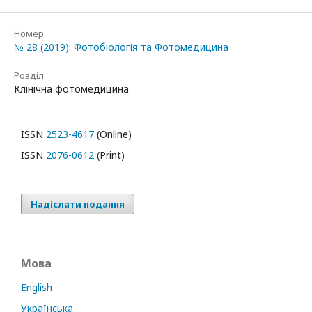
Номер
№ 28 (2019): Фотобіологія та Фотомедицина
Розділ
Клінічна фотомедицина
ISSN
2523-4617
(Online)
ISSN
2076-0612
(Print)
Надіслати подання
Мова
English
Українська