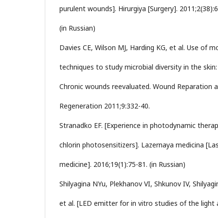
purulent wounds]. Hirurgiya [Surgery]. 2011;2(38):6
(in Russian)
Davies CE, Wilson MJ, Harding KG, et al. Use of m
techniques to study microbial diversity in the skin:
Chronic wounds reevaluated. Wound Reparation 
Regeneration 2011;9:332-40.
Stranadko EF. [Experience in photodynamic therap
chlorin photosensitizers]. Lazernaya medicina [La
medicine]. 2016;19(1):75-81. (in Russian)
Shilyagina NYu, Plekhanov VI, Shkunov IV, Shilyagi
et al. [LED emitter for in vitro studies of the light 