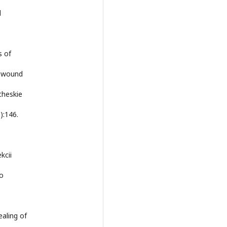
l
s of
d wound
cheskie
):146.
kcii
o
ealing of