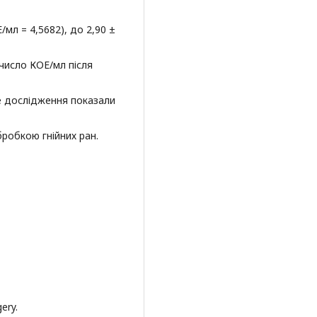
Е/мл = 4,5682), до 2,90 ±
 число КОЕ/мл після
не дослідження показали
бробкою гнійних ран.
ery.