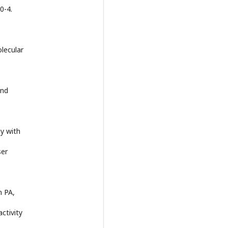
0-4.
olecular
and
y with
ser
n PA,
activity