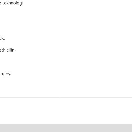
 tekhnologii
CK,
hicillin-
rgery.