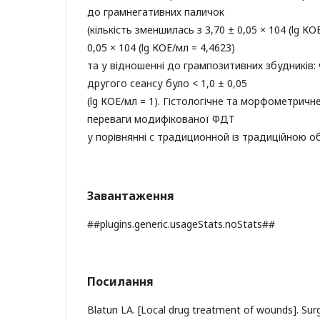
до грамнегативних паличок
(кількість зменшилась з 3,70 ± 0,05 × 104 (lg КО
0,05 × 104 (lg КОЕ/мл = 4,4623)
та у відношенні до грампозитивних збудників:
другого сеансу було < 1,0 ± 0,05
(lg КОЕ/мл = 1). Гістологічне та морфометрич
переваги модифікованої ФДТ
у порівнянні с традиционной із традиційною о
Завантаження
##plugins.generic.usageStats.noStats##
Посилання
Blatun LA. [Local drug treatment of wounds]. Surg