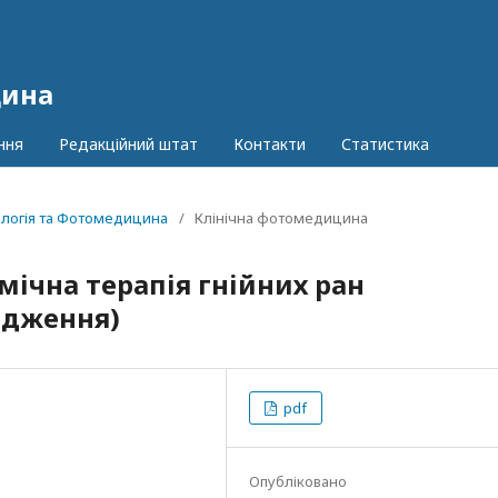
цина
ння
Редакційний штат
Контакти
Статистика
іологія та Фотомедицина
/
Клінічна фотомедицина
ічна терапія гнійних ран
ідження)
pdf
Опубліковано