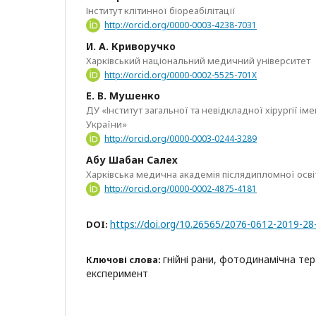
Інститут клітинної біореабілітації
http://orcid.org/0000-0003-4238-7031
И. A. Криворучко
Харківський національний медичний університет
http://orcid.org/0000-0002-5525-701X
Е. В. Мушенко
ДУ «Інститут загальної та невідкладної хірургії ім
України»
http://orcid.org/0000-0003-0244-3289
Абу Шабан Салех
Харківська медична академія післядипломної осві
http://orcid.org/0000-0002-4875-4181
https://doi.org/10.26565/2076-0612-2019-28
DOI:
гнійні рани, фотодинамічна тера
Ключові слова:
експеримент