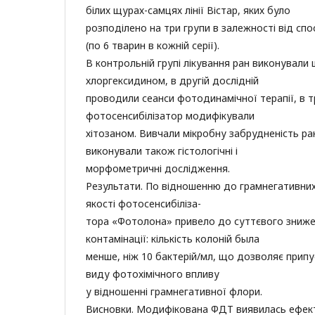
білих щурах-самцях лінії Вістар, яких було
розподілено на три групи в залежності від спос
(по 6 тварин в кожній серії).
В контрольній групі лікування ран виконували 
хлоргексидином, в другій дослідній
проводили сеанси фотодинамічної терапії, в тр
фотосенсибілізатор модифікували
хітозаном. Вивчали мікробну забрудненість ран
виконували також гістологічні і
морфометричні дослідження.
Результати. По відношенню до грамнегативних
якості фотосенсибіліза-
тора «Фотолона» привело до суттєвого зниже
контамінації: кількість колоній была
менше, ніж 10 бактерій/мл, що дозволяє припу
виду фотохімічного впливу
у відношенні грамнегативної флори.
Висновки. Модифікована ФДТ виявилась ефек