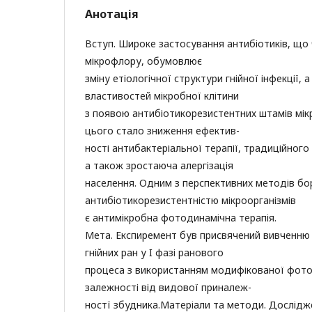
Анотація
Вступ. Широке застосування антибіотиків, що
мікрофлору, обумовлює
зміну етіологічної структури гнійної інфекції, 
властивостей мікробної клітини
з появою антибіотикорезистентних штамів мікр
цього стало зниження ефектив-
ності антибактеріальної терапії, традиційного
а також зростаюча алергізація
населення. Одним з перспективних методів бо
антибіотикорезистентністю мікроорганізмів
є антимікробна фотодинамічна терапія.
Мета. Експиремент був присвячений вивченню 
гнійних ран у I фазі ранового
процеса з використанням модифікованої фотод
залежності від видової приналеж-
ностї збудника.Матеріали та методи. Дослідж