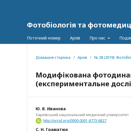
Фотобіологія та фотомеди
Поточний номер
Архів
Про нас
Пода
Домашня сторінка
/
Архів
/
№ 28 (2019): Фотоб
Модифікована фотодинам
(експериментальне досл
Ю. В. Иванова
Харківський національний медичний університет
http://orcid.org/0000-0001-8773-6827
С. Н. Граматюк