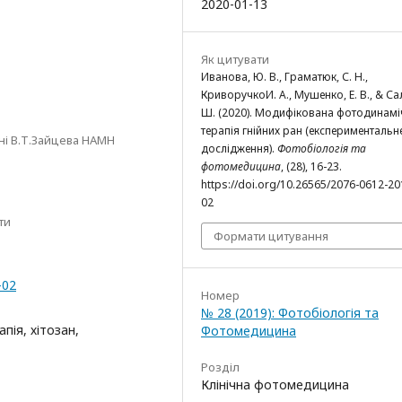
2020-01-13
Як цитувати
Иванова, Ю. В., Граматюк, С. Н.,
КриворучкоИ. A., Мушенко, Е. В., & Сал
Ш. (2020). Модифікована фотодинамі
терапія гнійних ран (експериментальн
ені В.Т.Зайцева НАМН
дослідження).
Фотобіологія та
фотомедицина
, (28), 16-23.
https://doi.org/10.26565/2076-0612-20
02
ти
Формати цитування
-02
Номер
№ 28 (2019): Фотобіологія та
пія, хітозан,
Фотомедицина
Розділ
Клінічна фотомедицина