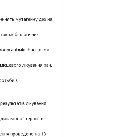
 чинять мутагенну дію на
а також біологічних
оорганізмів. Наслідком
 місцевого лікування ран,
ротьби з
результатів лікування
инамічної терапії в
ення проведено на 18