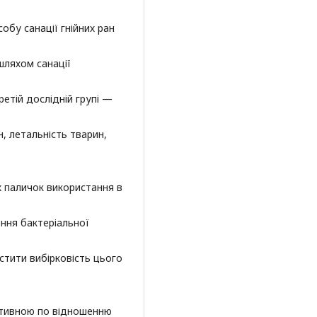
обу санації гнійних ран
шляхом санації
етій дослідній групі —
, летальність тварин,
 паличок використання в
ння бактеріальної
стити вибірковість цього
тивною по відношенню