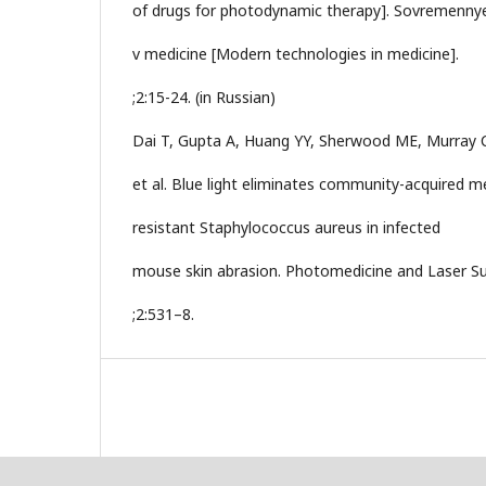
of drugs for photodynamic therapy]. Sovremennye
v medicine [Modern technologies in medicine].
;2:15-24. (in Russian)
Dai T, Gupta A, Huang YY, Sherwood ME, Murray 
et al. Blue light eliminates community-acquired met
resistant Staphylococcus aureus in infected
mouse skin abrasion. Photomedicine and Laser Su
;2:531–8.