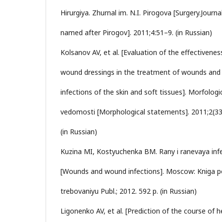
Hirurgiya. Zhurnal im. N.I. Pirogova [Surgery.Journa
named after Pirogov]. 2011;4:51–9. (in Russian)
Kolsanov AV, et al. [Evaluation of the effectivenes
wound dressings in the treatment of wounds an
infections of the skin and soft tissues]. Morfologi
vedomosti [Morphological statements]. 2011;2(33
(in Russian)
Kuzina MI, Kostyuchenka BM. Rany i ranevaya infe
[Wounds and wound infections]. Moscow: Kniga p
trebovaniyu Publ.; 2012. 592 p. (in Russian)
Ligonenko AV, et al. [Prediction of the course of h