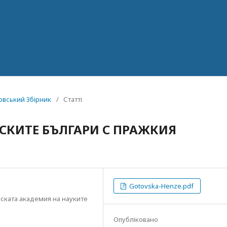
новський Збірник
/
Статті
СКИТЕ БЪЛГАРИ С ПРАЖКИЯ
Gotovska-Henze.pdf
ската академия на науките
Опубліковано