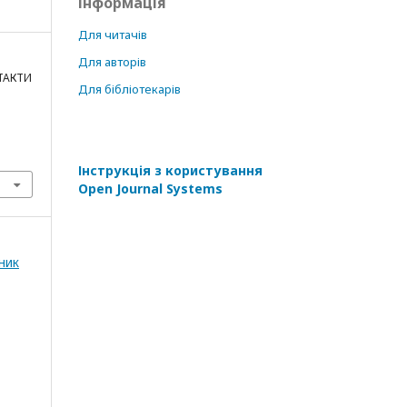
Інформація
Для читачів
Для авторів
НТАКТИ
Для бібліотекарів
Інструкція з користування
Open Journal Systems
ник