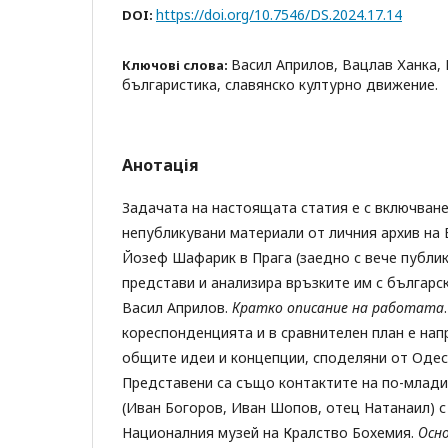
https://doi.org/10.7546/DS.2024.17.14
DOI:
Васил Априлов, Вацлав Ханка,
Ключові слова:
българистика, славянско културно движение.
Анотація
Задачата на настоящата статия е с включване
непубликувани материали от личния архив на 
Йозеф Шафарик в Прага (заедно с вече публи
представи и анализира връзките им с българс
Васил Априлов.
Кратко описание на работата
кореспонденцията и в сравнителен план е нап
общите идеи и концепции, споделяни от Одеск
Представени са също контактите на по-млади
(Иван Богоров, Иван Шопов, отец Натанаил) с
Националния музей на Кралство Бохемия.
Осно