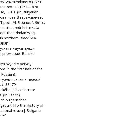
prez Vazrazhdaneto (1751–
 the revival (1751–1878)
e, 361 s. (In Bulgarian).
лдова през Възраждането
Проф. М. Дринов", 361 с.
ta nauka predi Krimskata
fore the Crimian War].
in northern Black Sea
arian).
руската наука преди
черноморие. Велико
iya svyazi v pervoy
ns in the first half of the
n Russian).
атурныя связи в первой
 с. 33–79.
nského [Slavs Sacrate
. (In Czech).
sch-bulgarischen
eburt. [To the History of
tional revival]. Bulgarian
man).