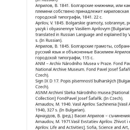
Априлов, В. 1841. Болгарские книжники, или к
племени собствено принадлежит кириловская 
городской типографiи, 1841. 22 с.
Aprilov, V. 1845. Bolgarskie gramoty, sobrannye, 
yazyk i obyasnennye Vasiliem Aprilovym [Bulgarian
translated in Russian Language and explained by V
s. (In Russian).
Априлов, В. 1845. Болгарские грамоты, собран
русский язык и объясненные Василием Априло
городской типографiи, 115 с.
ANM – Archiv Národního Musea v Praze. Fond Pave
National Archive Museum. Fond Pavel Josef Šafařík]
Czech).
Sign IX D 17. Popis písemností bulharských [Bulgari
Czech).
ASNM Archivní Sbirka Národního musea [Nationa
Collection] FondPavel Josef Šafařík. (In Czech).
Arnaudov, M. 1940. Vasil Aprilov. Sachinenia [Vasil A
1940, 327 s. (In Bulgarian).
Арнаудов, В. (ред.) Васил Априлов – съчинения.
Arnaudov, M. 1971.Vasil Evstatiev Aprilov. Zhivot i
Aprilov. Life and Activities]. Sofia, Science and Art,