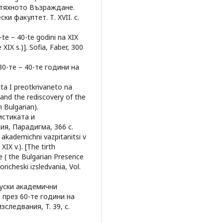
а тяхното Възраждане.
 факултет. Т. XVII. с.
-te – 40-te godini na XIX
 XIX s.)]. Sofia, Faber, 300
30-те – 40-те години на
ata I preotkrivaneto na
s and the rediscovery of the
n Bulgarian).
истиката и
ия, Парадигма, 366 с.
 akademichni vazpitanitsi v
IX v.). [The tirth
 ( the Bulgarian Presence
toricheski izsledvania, Vol.
руски академични
 през 60-те години на
зследвания, T. 39, с.