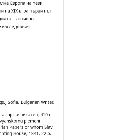
лна Европа на тези
 на XIX в. за първи път
цията – активно
е изследвания
gs.] Sofia, Bulgarian Writer,
ългарски писател, 410 с.
 slavyanskomu plemeni
garian Papers or whom Slav
rinting House, 1841, 22 p.