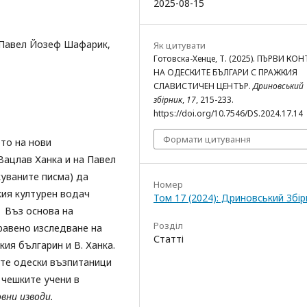
2025-08-15
 Павел Йозеф Шафарик,
Як цитувати
Готовска-Хенце, Т. (2025). ПЪРВИ КО
НА ОДЕСКИТЕ БЪЛГАРИ С ПРАЖКИЯ
СЛАВИСТИЧЕН ЦЕНТЪР.
Дриновський
збірник
,
17
, 215-233.
https://doi.org/10.7546/DS.2024.17.14
Формати цитування
то на нови
Вацлав Ханка и на Павел
куваните писма) да
Номер
кия културен водач
Том 17 (2024): Дриновський Збір
. Въз основа на
Розділ
равено изследване на
Статті
ия българин и В. Ханка.
те одески възпитаници
 чешките учени в
вни изводи
.