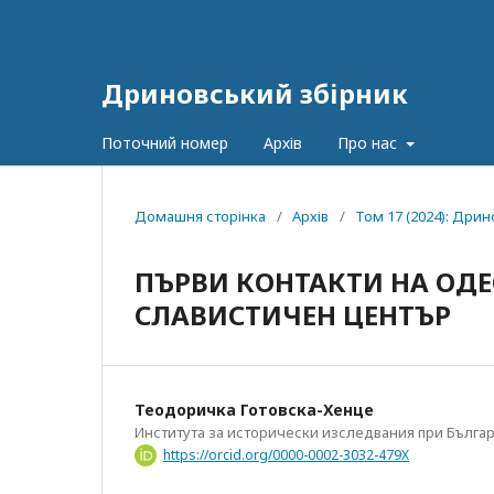
Дриновський збірник
Поточний номер
Архів
Про нас
Домашня сторінка
/
Архів
/
Том 17 (2024): Дри
ПЪРВИ КОНТАКТИ НА ОДЕ
СЛАВИСТИЧЕН ЦЕНТЪР
Теодоричка Готовска-Хенце
Института за исторически изследвания при Българ
https://orcid.org/0000-0002-3032-479X