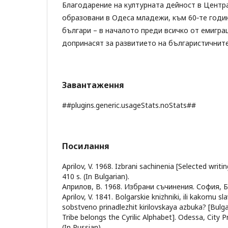
Благодарение на културната дейност в Центра
образовани в Одеса младежи, към 60‑те години
българи – в началото преди всичко от емигра
допринасят за развитието на българистичнит
Завантаження
##plugins.generic.usageStats.noStats##
Посилання
Aprilov, V. 1968. Izbrani sachinenia [Selected writin
410 s. (In Bulgarian).
Априлов, В. 1968. Избрани съчинения. София, Б
Aprilov, V. 1841. Bolgarskie knizhniki, ili kakomu
sobstveno prinadlezhit kirilovskaya azbuka? [Bul
Tribe belongs the Cyrilic Alphabet]. Odessa, City P
(In Russian).