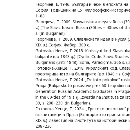
Георгиев, Е. 1946. Българи и чехи в епохата н
София, Годишник на СУ. Философско-Исторически
1–88.
Georgieva, T. 2009. Slavyanskata ideya v Rusia (30
v.) [The Slavic Idea in Russia (30ties – 40ties of the
s. (In Bulgarian).
Георгиева, Т. 2009. Славянската идея в Русия (
XIX в.) София, Фабер, 300 с.
Gotovska-Henze, T. 2018. Kirilskiyat kod. Slavistik
balgarite (do 1848 g.). [Cyrillic Code. Slavic Studie
Bulgarians (until 1848). Sofia, Paradigma, 366 s. (I
Готовска-Хенце, Т. 2018. Кирилският код. Слав
преоткриването на българите (до 1848 г.). Соф
Gotovska-Henze, T. 2024. „Tretoto pokolnie” ruski
Praga (Balgarskoto prisastvie prez 60-te godini na X
Generation Russian Academic Graduates in Prague
in the 60-ties of 19 s.)]. Izvestia na Instituta za is
39, s. 208–230. (In Bulgarian).
Готовска-Хенце, Т. 2024. „Третото поколние” 
възпитаници в Прага (Българското присъствие
XIX в.) Известия на Института за исторически и
208–230.