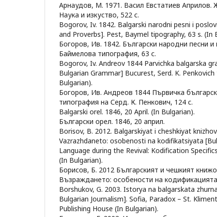
Арнаудов, М. 1971. Васил Евстатиев Априлов. 
Наука и изкуство, 522 с.
Bogorov, Iv. 1842. Balgarski narodni pesni i poslov
and Proverbs]. Pest, Baymel tipography, 63 s. (In 
Богоров, Ив. 1842. Български народни песни и
Баймелова типография, 63 с.
Bogorov, Iv. Andreov 1844 Parvichka balgarska g
Bulgarian Grammar] Bucurest, Serd. K. Penkovich t
Bulgarian).
Богоров, Ив. Андреов 1844 Първичка българск
типография на Серд. К. Пенкович, 124 с.
Balgarski orel. 1846, 20 April. (In Bulgarian).
Български орел. 1846, 20 април.
Borisov, B. 2012. Balgarskiyat i cheshkiyat knizho
Vazrazhdaneto: osobenosti na kodifikatsiyata [Bul
Language during the Revival: Kodification Specifics
(In Bulgarian).
Борисов, Б. 2012 Българският и чешкият книжо
Възраждането: особености на кодификацията. 
Borshukov, G. 2003. Istorya na balgarskata zhurnal
Bulgarian Journalism]. Sofia, Paradox – St. Kliment
Publishing House (In Bulgarian).