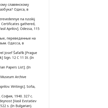
акому славянскому
азбука? Одеса, в
perevedennye na russkij
 Certificates gathered,
asil Aprilov]. Odessa, 115
ные, переведенные на
вым. Одесса, в
l Josef Šafařík [Prague
 Sign. 12 C 11 IX. (In
an Papers List]. (In
l Museum Archive
prilov. Writings]. Sofia,
 София, 1940. 327 с.
 deynost [Vasil Evstatiev
 522 s. (In Bulgarian).