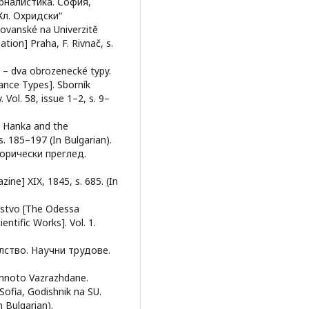
рналистика. София,
Кл. Охридски“
slovanské na Univerzitě
tion] Praha, F. Rivnač, s.
a – dva obrozenecké typy.
ance Types]. Sborník
 Vol. 58, issue 1–2, s. 9–
av Hanka and the
 s. 185–197 (In Bulgarian).
торически преглед.
e] XIX, 1845, s. 685. (In
lstvo [The Odessa
ntific Works]. Vol. 1.
лство. Научни трудове.
yahnoto Vazrazhdane.
 Sofia, Godishnik na SU.
n Bulgarian).