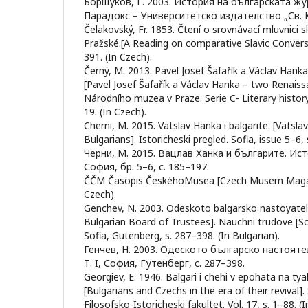
Боршуков, Г. 2003. История на българската жу
Парадокс – Университетско издателство „Св. 
Čelakovský, Fr. 1853. Čtení o srovnávací mluvnici 
Pražské.[A Reading on comparative Slavic Conversa
391. (In Czech).
Černý, M. 2013. Pavel Josef Šafařík a Václav Hank
[Pavel Josef Šafařík a Václav Hanka – two Renaiss
Národního muzea v Praze. Serie C- Literary history.
19. (In Czech).
Cherni, M. 2015. Vatslav Hanka i balgarite. [Vatsl
Bulgarians]. Istoricheski pregled. Sofia, issue 5–6,
Черни, М. 2015. Вацлав Ханка и българите. Ис
София, бр. 5–6, с. 185–197.
ČČМ Časopis ČeskéhoMusea [Czech Musem Magazin
Czech).
Genchev, N. 2003. Odeskoto balgarsko nastoyate
Bulgarian Board of Trustees]. Nauchni trudove [Scie
Sofia, Gutenberg, s. 287–398. (In Bulgarian).
Генчев, Н. 2003. Одеското българско настояте
Т. I, София, Гутенберг, c. 287–398.
Georgiev, E. 1946. Balgari i chehi v epohata na t
[Bulgarians and Czechs in the era of their revival].
Filosofsko-Istoricheski fakultet. Vol. 17, s. 1–88. (I