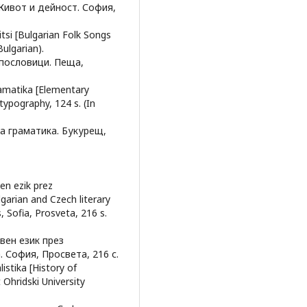
Живот и дейност. София,
itsi [Bulgarian Folk Songs
Bulgarian).
 пословици. Пеща,
ramatika [Elementary
ypography, 124 s. (In
а граматика. Букурещ,
ven ezik prez
garian and Czech literary
, Sofia, Prosveta, 216 s.
вен език през
София, Просвета, 216 с.
istika [History of
 Ohridski University