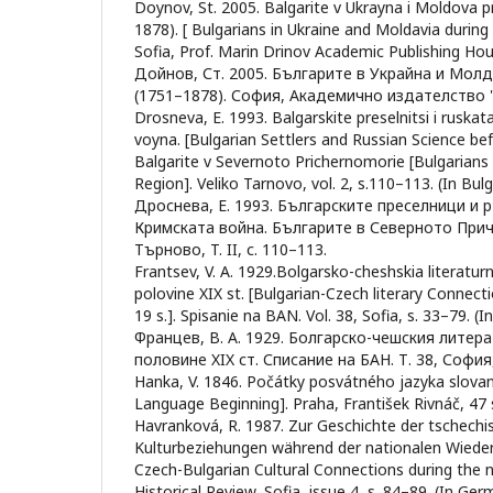
Doynov, St. 2005. Balgarite v Ukrayna i Moldova 
1878). [ Bulgarians in Ukraine and Moldavia during
Sofia, Prof. Marin Drinov Academic Publishing Hous
Дойнов, Ст. 2005. Българите в Украйна и Мо
(1751–1878). София, Академично издателство "
Drosneva, E. 1993. Balgarskite preselnitsi i ruska
voyna. [Bulgarian Settlers and Russian Science be
Balgarite v Severnoto Prichernomorie [Bulgarians 
Region]. Veliko Tarnovo, vol. 2, s.110–113. (In Bulg
Дроснева, Е. 1993. Българските преселници и 
Кримската война. Българите в Северното При
Търново, T. II, с. 110–113.
Frantsev, V. A. 1929.Bolgarsko-cheshskia literaturn
polovine XIX st. [Bulgarian-Czech literary Connectio
19 s.]. Spisanie na BAN. Vol. 38, Sofia, s. 33–79. (I
Францев, В. А. 1929. Болгарско-чешския литер
половине XIX ст. Списание на БАН. Т. 38, София,
Hanka, V. 1846. Počátky posvátného jazyka slova
Language Beginning]. Praha, František Rivnáč, 47 s
Havranková, R. 1987. Zur Geschichte der tschechi
Kulturbeziehungen während der nationalen Wiederg
Czech-Bulgarian Cultural Connections during the na
Historical Review, Sofia, issue 4, s. 84–89. (In Ger