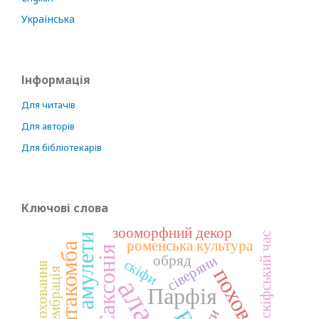
Українська
Інформація
Для читачів
Для авторів
Для бібліотекарів
Ключові слова
зооморфний декор
скіфський час
амулети
роменська культура
катакомба
Саксонія
сіверяни
обряд
скіфи
поховання
демембрація
алани
Парфія