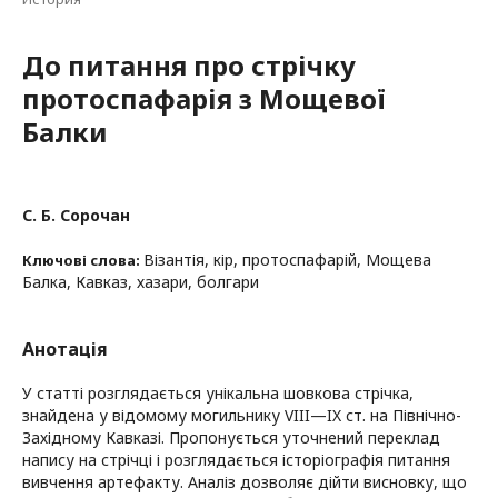
До питання про стрічку
протоспафарія з Мощевої
Балки
С. Б. Сорочан
Візантія, кір, протоспафарій, Мощева
Ключові слова:
Балка, Кавказ, хазари, болгари
Анотація
У статті розглядається унікальна шовкова стрічка,
знайдена у відомому могильнику VIII—IX ст. на Північно-
Західному Кавказі. Пропонується уточнений переклад
напису на стрічці і розглядається історіографія питання
вивчення артефакту. Аналіз дозволяє дійти висновку, що