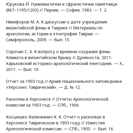
Юрукова Й. Нумизматични и сфрагистични памятници
(867–1195/1203) // Перник. — София, 1983. — Т. 2.
Никифоров М. А. К дискуссии о дате учреждения
византийской фемы в Таврике // Материалы по
археологии, истории и этнографии Таврии. —
Симферополь, 2009. — Вып. 15.
Сорочан С. Б. К вопросу о времени создания фемы
Климата в византийском Крыму // Древности, 2011:
Харьковский историко-археологический ежегодник. — Х.,
2011. — Вып. 10.
Отчет за 1903 год // Архив Национального заповедника
«Херсонес Таврический». — Д. № 12.
Раскопки в Херсонесе // Отчеты Археологической
комиссии за 1903 год. — СПб., 1906.
Косцюшко-Валюжинич К. К. Отчет о раскопках в
Херсонесе Таврическом в 1903 году // Известия
Археологической комиссии. — СПб., 1905. — Вып. 16.