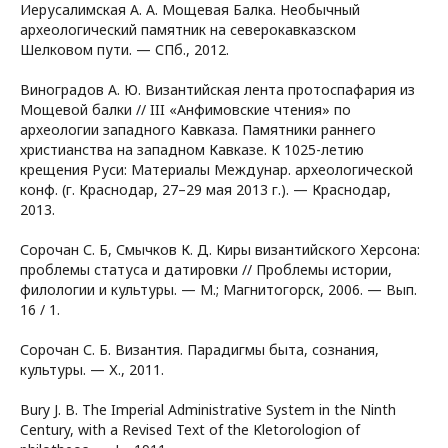
Иерусалимская А. А. Мощевая Балка. Необычный
археологический памятник на северокавказском
Шелковом пути. — СПб., 2012.
Виноградов А. Ю. Византийская лента протоспафария из
Мощевой балки // III «Анфимовские чтения» по
археологии западного Кавказа. Памятники раннего
христианства на западном Кавказе. К 1025-летию
крещения Руси: Материалы Междунар. археологической
конф. (г. Краснодар, 27–29 мая 2013 г.). — Краснодар,
2013.
Сорочан С. Б, Смычков К. Д. Киры византийского Херсона:
проблемы статуса и датировки // Проблемы истории,
филологии и культуры. — М.; Магнитогорск, 2006. — Вып.
16 / 1.
Сорочан С. Б. Византия. Парадигмы быта, сознания,
культуры. — Х., 2011.
Bury J. B. The Imperial Administrative System in the Ninth
Century, with a Revised Text of the Kletorologion of