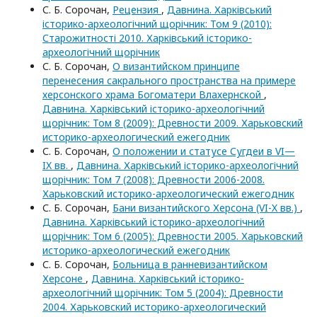
С. Б. Сорочан,
Рецензия
,
Давнина. Харківський
історико-археологічний щорічник: Том 9 (2010):
Старожитності 2010. Харківський історико-
археологічний щорічник
С. Б. Сорочан,
О византийском принципе
перенесения сакрального пространства на примере
херсонского храма Богоматери Влахернской
,
Давнина. Харківський історико-археологічний
щорічник: Том 8 (2009): Древности 2009. Харьковский
историко-археологический ежегодник
С. Б. Сорочан,
О положении и статусе Сугдеи в VI—
IX вв.
,
Давнина. Харківський історико-археологічний
щорічник: Том 7 (2008): Древности 2006-2008.
Харьковский историко-археологический ежегодник
С. Б. Сорочан,
Бани византийского Херсона (VI-X вв.)
,
Давнина. Харківський історико-археологічний
щорічник: Том 6 (2005): Древности 2005. Харьковский
историко-археологический ежегодник
С. Б. Сорочан,
Больница в ранневизантийском
Херсоне
,
Давнина. Харківський історико-
археологічний щорічник: Том 5 (2004): Древности
2004. Харьковский историко-археологический