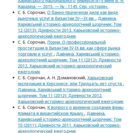
Харківського національного університету імені В. Н.
Каразіна. — 2015. — № : 1145. Сер. «Історія».
С. Б. Сорочан,
О банно-прачечном деле как виде
рыночных услуг в Византии IV—IX вв.
,
Давнина.
Харківський історико-археологічний щорічник: Том
12 (2013): Древности 2013. Харьковский историко-
археологический ежегодник
С. Б. Сорочан,
Порни. О профессиональной
проституции в Византии IV-IX вв. как сфере рынка
торговли и услуг
,
Давнина. Харківський історико-
археологічний щорічник: Том 11 (2012): Древности
2012. Харьковский историко-археологический
ежегодник
С. Б. Сорочан, А. Н. Домановский,
Харьковская
экспедиция в Херсонесе, или Тридцать лет спустя
,
Давнина. Харківський історико-археологічний
щорічник: Том 11 (2012): Древности 2012.
Харьковский историко-археологический ежегодник
С. Б. Сорочан,
К вопросу о времени создания фемы
Климата в византийском Крыму
,
Давнина.
Харківський історико-археологічний щорічник: Том
10 (2011): Древности 2011. Харьковский историко-
археологический ежегодник