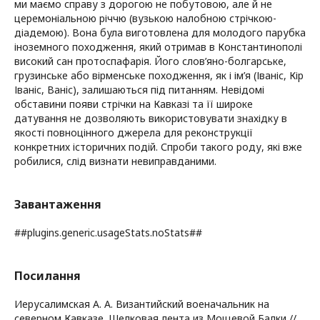
ми маємо справу з дорогою не побутовою, але й не
церемоніальною річчю (вузькою налобною стрічкою-
діадемою). Вона була виготовлена для молодого парубка
іноземного походження, який отримав в Константинополі
високий сан протоспафарія. Його слов’яно-болгарське,
грузинське або вірменське походження, як і ім’я (Іваніс, Кір
Іваніс, Ваніс), залишаються під питанням. Невідомі
обставини появи стрічки на Кавказі та її широке
датування не дозволяють використовувати знахідку в
якості повноцінного джерела для реконструкції
конкретних історичних подій. Спроби такого роду, які вже
робилися, слід визнати невиправданими.
Завантаження
##plugins.generic.usageStats.noStats##
Посилання
Иерусалимская А. А. Византийский военачальник на
северном Кавказе. Шелковая лента из Мощевой Балки //