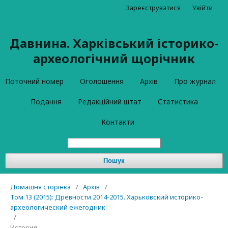
Зареєструватися
Увійти
Давнина. Харківський історико-
археологічний щорічник
Поточний номер
Оголошення
Архів
Про журнал
Подання
Редакційний штат
Статистика
Контакти
Пошук
Домашня сторінка
/
Архів
/
Том 13 (2015): Древности 2014-2015. Харьковский историко-
археологический ежегодник
/
История