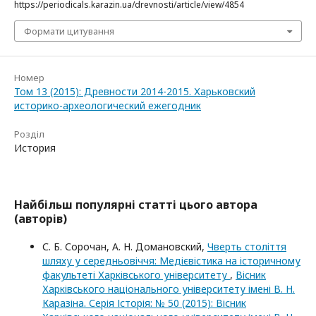
https://periodicals.karazin.ua/drevnosti/article/view/4854
Формати цитування
Номер
Том 13 (2015): Древности 2014-2015. Харьковский
историко-археологический ежегодник
Розділ
История
Найбільш популярні статті цього автора
(авторів)
С. Б. Сорочан, А. Н. Домановский,
Чверть століття
шляху у середньовіччя: Медієвістика на історичному
факультеті Харківського університету
,
Вісник
Харківського національного університету імені В. Н.
Каразіна. Серія Історія: № 50 (2015): Вісник