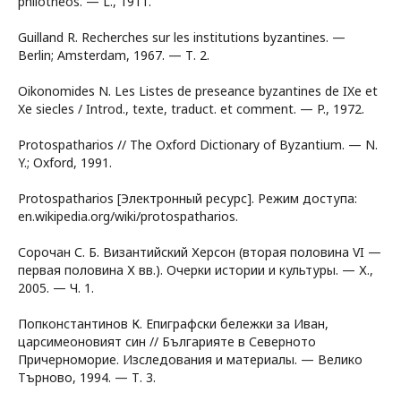
philotheos. — L., 1911.
Guilland R. Recherches sur les institutions byzantines. —
Berlin; Amsterdam, 1967. — Т. 2.
Oikonomides N. Les Listes de preseance byzantines de IXe et
Xe siecles / Introd., texte, traduct. et comment. — P., 1972.
Protospatharios // The Oxford Dictionary of Byzantium. — N.
Y.; Oxford, 1991.
Рrotospatharios [Электронный ресурс]. Режим доступа:
en.wikipedia.org/wiki/protospatharios.
Сорочан С. Б. Византийский Херсон (вторая половина VI —
первая половина Х вв.). Очерки истории и культуры. — Х.,
2005. — Ч. 1.
Попконстантинов К. Епиграфски бележки за Иван,
царсимеоновият син // Българияте в Северното
Причерноморие. Изследования и материалы. — Велико
Търново, 1994. — Т. 3.