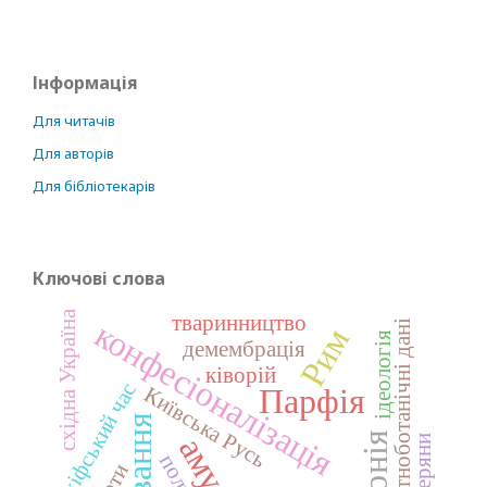
Інформація
Для читачів
Для авторів
Для бібліотекарів
Ключові слова
східна Україна
тваринництво
конфесіоналізація
палеоетноботанічні дані
Рим
ідеологія
демембрація
ківорій
скіфський час
Парфія
Київська Русь
сіверяни
готи