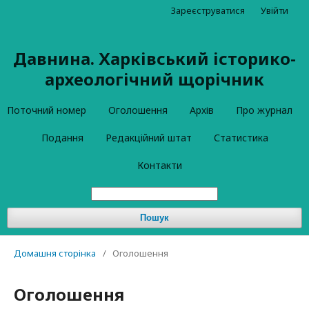
Зареєструватися
Увійти
Давнина. Харківський історико-
археологічний щорічник
Поточний номер
Оголошення
Архів
Про журнал
Подання
Редакційний штат
Статистика
Контакти
Пошук
Домашня сторінка
/
Оголошення
Оголошення