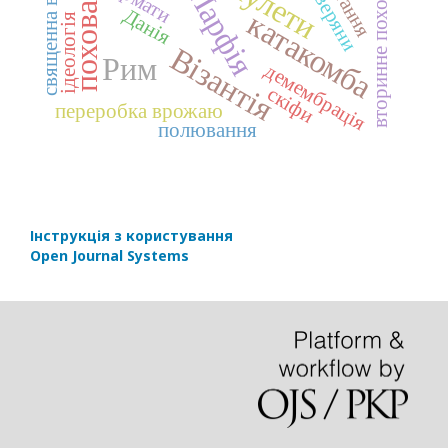
вторинне поховання
поховання
священна війна
амулети
Читання
сіверяни
Парфія
Данія
катакомба
ідеологія
Візантія
Рим
демембрація
скіфи
переробка врожаю
полювання
Інструкція з користування
Open Journal Systems