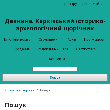
Зареєструватися
Увійти
Давнина. Харківський історико-
археологічний щорічник
Поточний номер
Оголошення
Архів
Про журнал
Подання
Редакційний штат
Статистика
Контакти
Пошук
Домашня сторінка
/
Пошук
Пошук