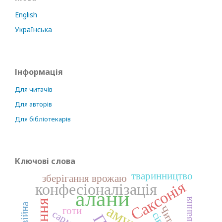
English
Українська
Інформація
Для читачів
Для авторів
Для бібліотекарів
Ключові слова
тваринництво
зберігання врожаю
Саксонія
конфесіоналізація
алани
готи
сармати