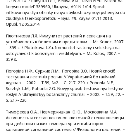
12.05.2014. / Panyuta O.O., Belava V.N., Taran N.Yu. Patent na
korysnu model' 389960, Ukrayina, A01N 1/04. Sposib
infikuvannya dlya otsinky rivnya stiykosti ozymoyi pshenytsi do
zbudnyka tserkosporel'ozu – Byul. #9. Zayav. 01.11.2013.
Opubl. 12.05.2014.
Плотникова Л.Я. Иммунитет растений и селекция на
устойчивость к болезням и вредителям. – М.: Колос, 2007.
– 359 с. / Plotnikova L.Ya. Immunitet rasteniy i selektsiya na
ustoychivost k boleznyam i vreditelyam. – M.: Kolos, 2007. –
359 s.
Погоріла Н.Ф., Суржик Л.М., Погоріла З.О. Новий спосіб
тестування лектинів рослин // Український ботанічний
журнал. – 2002. – Т.59, №2. – С. 217–220. / Pohorila N.F.,
Surzhyk L.M., Pohorila Z.O. Novyy sposib testuvannya lektyniv
roslyn // Ukrayins'kyy botanichnyy zhurnal. – 2002. – T.59, #2. –
S. 217–220.
Тимофеева О.А., Невмержицкая Ю.Ю., Московкина М.А.
Активность и состав лектинов клеточной стенки пшеницы
при действии низких температур и ингибиторов
кальциевой сигнальной системы // Физиология растений. –