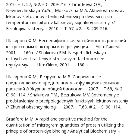
2010. – Т. 57, №2. – С. 209-216. / Timofeeva O.A.,
Nevmerzhitskaya Yu.Yu., Moskovkina M.A. Aktivnost i sostav
lektinov kletochnoy stenki pshenitsyi pri deystvii nizkih
temperatur i ingibitorov kaltsievoy signalnoy sistemyi //
Fiziologiya rasteniy. – 2010. – T. 57, #2. – S. 209-216.
Шакирова Ф.М. Неспецифическая устойчивость растений
к стрессовым факторам и ее регуляция. — Уфа: Гилем,
2001. — 160 с. / Shakirova F.M. Nespetsificheskaya
ustoychivost rasteniy k stressovyim faktoram i ee
regulyatsiya. — Ufa: Gilem, 2001. — 160 s.
Шакирова Ф.М., Безрукова М.В. Современные
представления о предполагаемых функциях лектинов
растений // Журнал общей биологии. – 2007. – Т.68, № 2. –
С. 98–114. / Shakirova F.M., Bezrukova M.V. Sovremennyie
predstavleniya o predpolagaemyih funktsiyah lektinov rasteniy
// Zhurnal obschey biologii. – 2007. – T.68, # 2. – S. 98–114.
Bradford M.M. A rapid and sensitive method for the
quantitation of microgram quantities of protein utilizing the
principle of protein-dye binding / Analytical Biochemistry. –