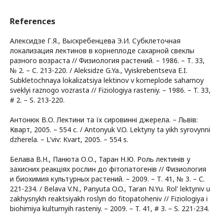
References
Алексидзе Г.Я., Выскребенцева Э.И. Субклеточная
локализация лектинов в корнеплоде сахарной свеклы
разного возраста // Физиология растений. – 1986. – Т. 33,
№ 2. – С. 213-220. / Aleksidze G.Ya., Vyiskrebentseva E.I.
Subkletochnaya lokalizatsiya lektinov v korneplode saharnoy
sveklyi raznogo vozrasta // Fiziologiya rasteniy. – 1986. – T. 33,
# 2. – S. 213-220.
Антонюк В.О. Лектини та їх сировинні джерела. – Львів:
Кварт, 2005. – 554 с. / Antonyuk V.O. Lektyny ta yikh syrovynni
dzherela. – L'viv: Kvart, 2005. – 554 s.
Белава В.Н., Панюта О.О., Таран Н.Ю. Роль лектинів у
захисних реакціях рослин до фітопатогенів // Физиология
и биохимия культурных растений. – 2009. – Т. 41, № 3. – С.
221-234. / Belava V.N., Panyuta O.O., Taran N.Yu. Rol' lektyniv u
zakhysnykh reaktsiyakh roslyn do fitopatoheniv // Fiziologiya i
biohimiya kulturnyih rasteniy. – 2009. – T. 41, # 3. – S. 221-234.