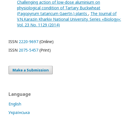
Challenging action of low-dose aluminium on
physiological condition of Tartary Buckwheat
(Fagopyrum tataricum Gaertn.) plants
,
The Journal of
V.N.Karazin Kharkiv National University. Series «Biology»:
Vol. 23 No. 1129 (2014)
ISSN
2220-9697
(Online)
ISSN
2075-5457
(Print)
Make a Submission
Language
English
Українська