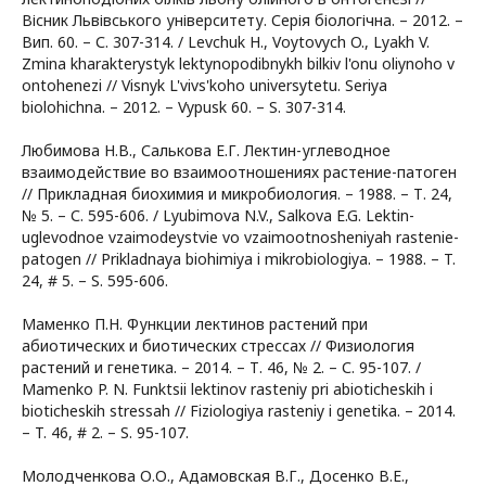
Вісник Львівського університету. Серія біологічна. – 2012. –
Вип. 60. – С. 307-314. / Levchuk H., Voytovych O., Lyakh V.
Zmina kharakterystyk lektynopodibnykh bilkiv l'onu oliynoho v
ontohenezi // Visnyk L'vivs'koho universytetu. Seriya
biolohichna. – 2012. – Vypusk 60. – S. 307-314.
Любимова Н.В., Салькова Е.Г. Лектин-углеводное
взаимодействие во взаимоотношениях растение-патоген
// Прикладная биохимия и микробиология. – 1988. – Т. 24,
№ 5. – С. 595-606. / Lyubimova N.V., Salkova E.G. Lektin-
uglevodnoe vzaimodeystvie vo vzaimootnosheniyah rastenie-
patogen // Prikladnaya biohimiya i mikrobiologiya. – 1988. – T.
24, # 5. – S. 595-606.
Маменко П.Н. Функции лектинов растений при
абиотических и биотических стрессах // Физиология
растений и генетика. – 2014. – Т. 46, № 2. – С. 95-107. /
Mamenko P. N. Funktsii lektinov rasteniy pri abioticheskih i
bioticheskih stressah // Fiziologiya rasteniy i genetika. – 2014.
– T. 46, # 2. – S. 95-107.
Молодченкова О.О., Адамовская В.Г., Досенко В.Е.,