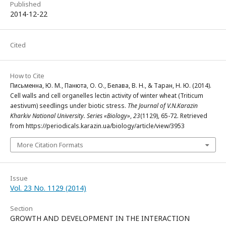
Published
2014-12-22
Cited
How to Cite
Письменна, Ю. М., Панюта, О. О., Белава, В. Н., & Таран, Н. Ю. (2014).
Cell walls and cell organelles lectin activity of winter wheat (Triticum
aestivum) seedlings under biotic stress.
The Journal of V.N.Karazin
Kharkiv National University. Series «Biology»
,
23
(1129), 65-72. Retrieved
from https://periodicals.karazin.ua/biology/article/view/3953
More Citation Formats
Issue
Vol. 23 No. 1129 (2014)
Section
GROWTH AND DEVELOPMENT IN THE INTERACTION