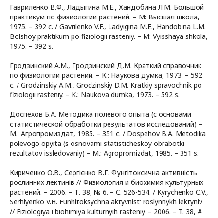
Гавриленко В.Ф., Ладыгина М.Е., Хандобина Л.М. Большой
практикум по физиологии растений. – М: Высшая школа,
1975. – 392 с. / Gavrilenko V.F., Ladyigina M.E., Handobina L.M.
Bolshoy praktikum po fiziologii rasteniy. – M: Vyisshaya shkola,
1975. – 392 s.
Гродзинский А.М., Гродзинский Д.М. Краткий справочник
по физиологии растений. – К.: Наукова думка, 1973. – 592
с. / Grodzinskiy A.M., Grodzinskiy D.M. Kratkiy spravochnik po
fiziologii rasteniy. – K.: Naukova dumka, 1973. – 592 s.
Доспехов Б.А. Методика полевого опыта (с основами
статистической обработки результатов исследований) –
М.: Агропромиздат, 1985. – 351 с. / Dospehov B.A. Metodika
polevogo opyita (s osnovami statisticheskoy obrabotki
rezultatov issledovaniy) – M.: Agropromizdat, 1985. – 351 s.
Кириченко О.В., Сергієнко В.Г. Фунгітоксична активність
рослинних лектинів // Физиология и биохимия культурных
растений. – 2006. – Т. 38, № 6. – С. 526-534. / Kyrychenko O.V.,
Serhiyenko V.H. Funhitoksychna aktyvnist' roslynnykh lektyniv
// Fiziologiya i biohimiya kulturnyih rasteniy. – 2006. – T. 38, #