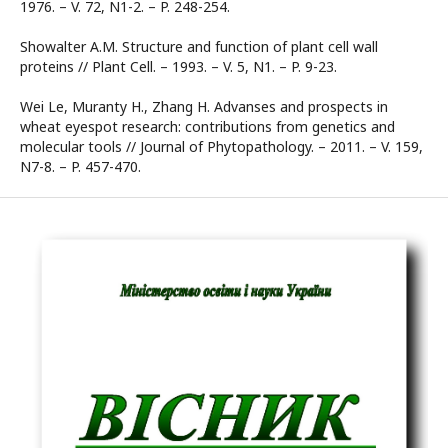
1976. – V. 72, N1-2. – P. 248-254.
Showalter A.M. Structure and function of plant cell wall
proteins // Plant Cell. – 1993. – V. 5, N1. – P. 9-23.
Wei Le, Muranty H., Zhang H. Advanses and prospects in
wheat eyespot research: contributions from genetics and
molecular tools // Journal of Phytopathology. – 2011. – V. 159,
N7-8. – P. 457-470.