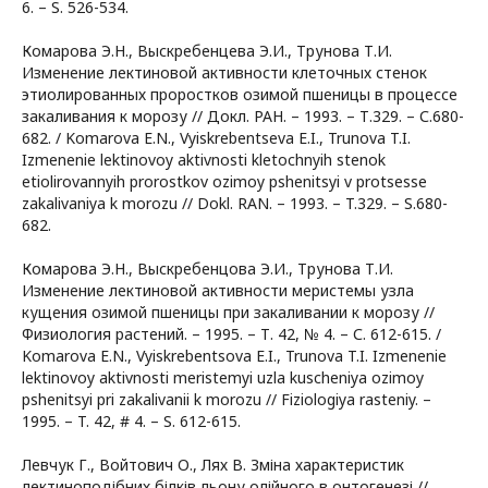
6. – S. 526-534.
Комарова Э.Н., Выскребенцева Э.И., Трунова Т.И.
Изменение лектиновой активности клеточных стенок
этиолированных проростков озимой пшеницы в процессе
закаливания к морозу // Докл. РАН. – 1993. – Т.329. – С.680-
682. / Komarova E.N., Vyiskrebentseva E.I., Trunova T.I.
Izmenenie lektinovoy aktivnosti kletochnyih stenok
etiolirovannyih prorostkov ozimoy pshenitsyi v protsesse
zakalivaniya k morozu // Dokl. RAN. – 1993. – T.329. – S.680-
682.
Комарова Э.Н., Выскребенцова Э.И., Трунова Т.И.
Изменение лектиновой активности меристемы узла
кущения озимой пшеницы при закаливании к морозу //
Физиология растений. – 1995. – Т. 42, № 4. – С. 612-615. /
Komarova E.N., Vyiskrebentsova E.I., Trunova T.I. Izmenenie
lektinovoy aktivnosti meristemyi uzla kuscheniya ozimoy
pshenitsyi pri zakalivanii k morozu // Fiziologiya rasteniy. –
1995. – T. 42, # 4. – S. 612-615.
Левчук Г., Войтович О., Лях В. Зміна характеристик
лектиноподібних білків льону олійного в онтогенезі //