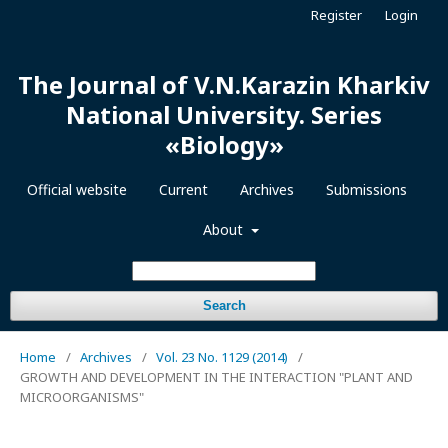
Register
Login
The Journal of V.N.Karazin Kharkiv
National University. Series
«Biology»
Official website
Current
Archives
Submissions
About
Search
Home
/
Archives
/
Vol. 23 No. 1129 (2014)
/
GROWTH AND DEVELOPMENT IN THE INTERACTION "PLANT AND
MICROORGANISMS"