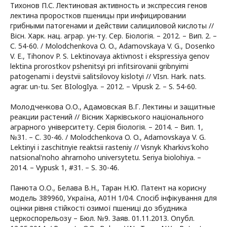
Тихонов П.С. Лектиновая активность и экспрессия генов
лектина проростков пшеницы при инфицировании
грибными патогенами и действии салициловой кислоты //
Вісн. Харк. нац. аграр. ун-ту. Сер. Біологія. – 2012. – Вип. 2. –
С. 54-60. / Molodchenkova O. O., Adamovskaya V. G., Dosenko
V. E., Tihonov P. S. Lektinovaya aktivnost i ekspressiya genov
lektina prorostkov pshenitsyi pri infitsirovanii gribnyimi
patogenami i deystvii salitsilovoy kislotyi // VIsn. Hark. nats.
agrar. un-tu. Ser. BIologIya. – 2012. – Vipusk 2. – S. 54-60.
Молодченкова О.О., Адамовская В.Г. Лектины и защитные
реакции растений // Вісник Харківського національного
аграрного університету. Серія біологія. – 2014. – Вип. 1,
№31. – С. 30-46. / Molodchenkova O. O., Adamovskaya V. G.
Lektinyi i zaschitnyie reaktsii rasteniy // Visnyk Kharkivs'koho
natsional'noho ahrarnoho universytetu. Seriya biolohiya. –
2014. – Vypusk 1, #31. – S. 30-46.
Панюта О.О., Белава В.Н., Таран Н.Ю. Патент на корисну
модель 389960, Україна, А01Н 1/04. Спосіб інфікування для
оцінки рівня стійкості озимої пшениці до збудника
церкоспорельозу – Бюл. №9. Заяв. 01.11.2013. Опубл.