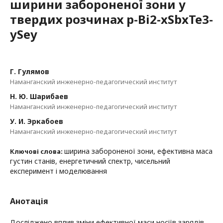
ширини забороненої зони у
твердих розчинах p-Bі2-xSbxTe3-
ySey
Г. Гулямов
Наманганский инженерно-педагогический институт
Н. Ю. Шарибаев
Наманганский инженерно-педагогический институт
У. И. Эркабоев
Наманганский инженерно-педагогический институт
ширина забороненої зони, ефективна маса
Ключові слова:
густин станів, енергетичний спектр, чисельний
експеримент і моделювання
Анотація
Досліджено вплив зміни ефективної маси носіїв зарядів