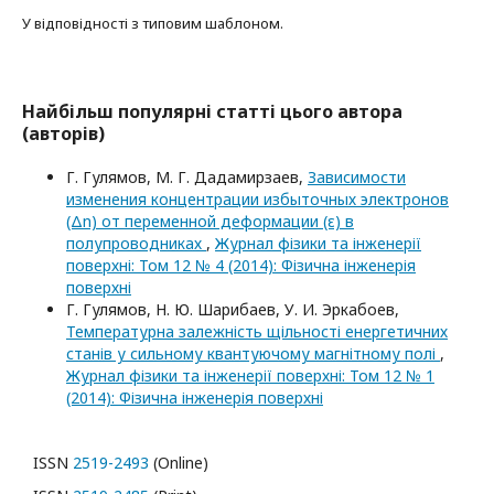
У відповідності з типовим шаблоном.
Найбільш популярні статті цього автора
(авторів)
Г. Гулямов, М. Г. Дадамирзаев,
Зависимости
изменения концентрации избыточных электронов
(Δn) от переменной деформации (ε) в
полупроводниках
,
Журнал фізики та інженерії
поверхні: Том 12 № 4 (2014): Фізична інженерія
поверхні
Г. Гулямов, Н. Ю. Шарибаев, У. И. Эркабоев,
Температурна залежність щільності енергетичних
станів у сильному квантуючому магнітному полі
,
Журнал фізики та інженерії поверхні: Том 12 № 1
(2014): Фізична інженерія поверхні
ISSN
2519-2493
(Online)