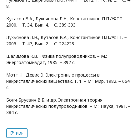
8.
Кутасов В.А., Лукьянова Л.Н., Константинов П.П.//ФТП. −
2000. − Т. 34, Вып. 4. − С. 389-393.
Лукьянова Л.Н., Кутасов В.А., Константинов П.П.//ФТТ. −
2005. − Т. 47, Вып. 2. − С. 224228.
Шалимова К.В. Физика полупроводников. − М.:
Энергоатомиздат, 1985. − 392 с.
Мотт Н., Девис Э. Электронные процессы в
некристаллических веществах. Т. 1. − М.: Мир, 1982. − 664
с.
Бонч-Бруевич В.Б. и др. Электронная теория
некристаллических полупроводников. − М.: Наука, 1981. −
384 с.
PDF