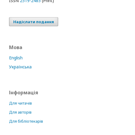
ISSN
2519-2485
(Print)
Надіслати подання
Мова
English
Українська
Інформація
Для читачів
Для авторів
Для бібліотекарів