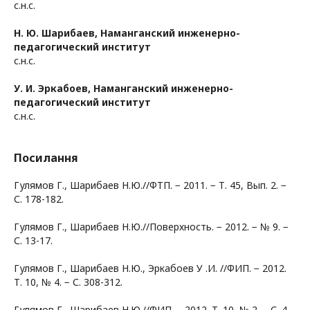
с.н.с.
Н. Ю. Шарибаев,
Наманганский инженерно-
педагогический институт
с.н.с.
У. И. Эркабоев,
Наманганский инженерно-
педагогический институт
с.н.с.
Посилання
Гулямов Г., Шарибаев Н.Ю.//ФТП. − 2011. − Т. 45, Вып. 2. −
С. 178-182.
Гулямов Г., Шарибаев Н.Ю.//Поверхность. − 2012. − № 9. −
С. 13-17.
Гулямов Г., Шарибаев Н.Ю., Эркабоев У .И. //ФИП. − 2012.
Т. 10, № 4. − С. 308-312.
Гулямов Г., Шарибаев Н.Ю.//ФИП. − 2012. Т. 10, № 2. − С. 4-