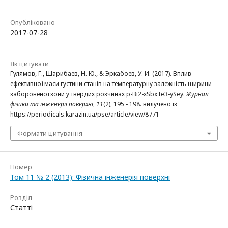
Опубліковано
2017-07-28
Як цитувати
Гулямов, Г., Шарибаев, Н. Ю., & Эркабоев, У. И. (2017). Вплив
ефективної маси густини станів на температурну залежність ширини
забороненої зони у твердих розчинах p-Bі2-xSbxTe3-ySey.
Журнал
фізики та інженерії поверхні
,
11
(2), 195 - 198. вилучено із
https://periodicals.karazin.ua/pse/article/view/8771
Формати цитування
Номер
Том 11 № 2 (2013): Фізична інженерія поверхні
Розділ
Статті