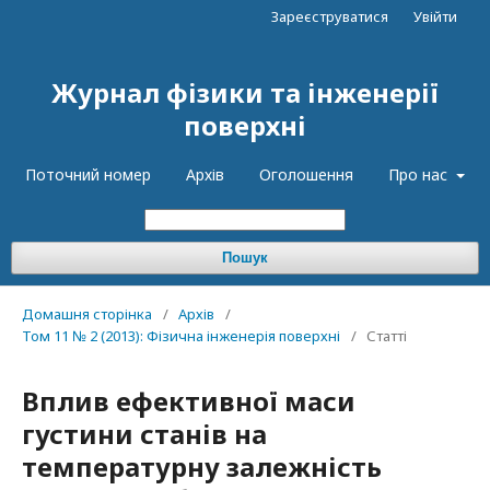
Зареєструватися
Увійти
Журнал фізики та інженерії
поверхні
Поточний номер
Архів
Оголошення
Про нас
Пошук
Домашня сторінка
/
Архів
/
Том 11 № 2 (2013): Фізична інженерія поверхні
/
Статті
Вплив ефективної маси
густини станів на
температурну залежність