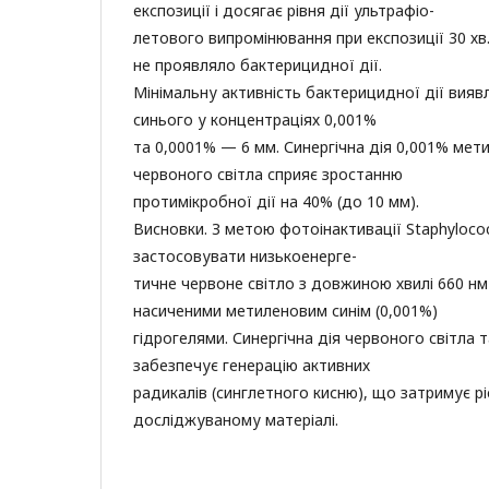
експозиції і досягає рівня дії ультрафіо-
летового випромінювання при експозиції 30 хв.
не проявляло бактерицидної дії.
Мінімальну активність бактерицидної дії вия
синього у концентраціях 0,001%
та 0,0001% — 6 мм. Синергічна дія 0,001% мет
червоного світла сприяє зростанню
протимікробної дії на 40% (до 10 мм).
Висновки. З метою фотоінактивації Staphyloco
застосовувати низькоенерге-
тичне червоне світло з довжиною хвилі 660 нм 
насиченими метиленовим синім (0,001%)
гідрогелями. Синергічна дія червоного світла
забезпечує генерацію активних
радикалів (синглетного кисню), що затримує рі
досліджуваному матеріалі.