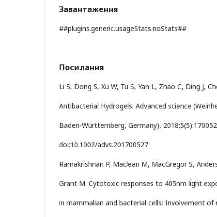
Завантаження
##plugins.generic.usageStats.noStats##
Посилання
Li S, Dong S, Xu W, Tu S, Yan L, Zhao C, Ding J, Ch
Antibacterial Hydrogels. Advanced science (Weinh
Baden-Württemberg, Germany), 2018;5(5):170052
doi:10.1002/advs.201700527
Ramakrishnan P, Maclean M, MacGregor S, Anders
Grant M. Cytotoxic responses to 405nm light exp
in mammalian and bacterial cells: Involvement of 