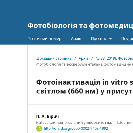
Фотобіологія та фотомеди
Поточний номер
Архів
Про нас
Пода
Домашня сторінка
/
Архів
/
№ 28 (2019): Фотоб
Фотобіологія та експериментальна фотомедицин
Фотоінактивація in vitro
світлом (660 нм) у прису
П. A. Вірич
Київський національний університет ім. Т. Шевчен
http://orcid.org/0000-0002-1463-1992