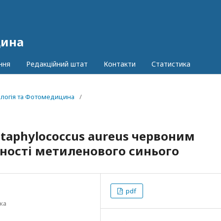
цина
ння
Редакційний штат
Контакти
Статистика
іологія та Фотомедицина
/
а
 staphylococcus aureus червоним
тності метиленового синього
pdf
ка