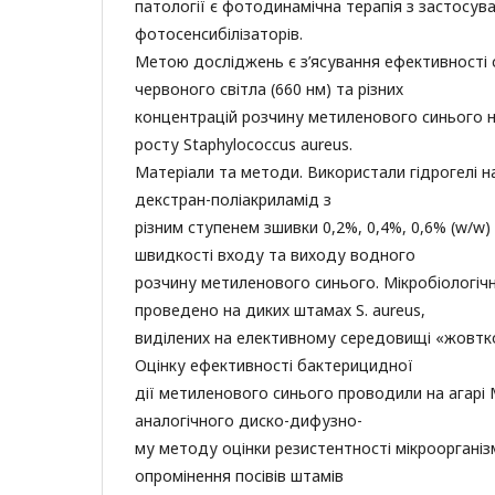
патології є фотодинамічна терапія з застосув
фотосенсибілізаторів.
Метою досліджень є з’ясування ефективності с
червоного світла (660 нм) та різних
концентрацій розчину метиленового синього на 
росту Staphylococcus aureus.
Матеріали та методи. Використали гідрогелі н
декстран-поліакриламід з
різним ступенем зшивки 0,2%, 0,4%, 0,6% (w/w
швидкості входу та виходу водного
розчину метиленового синього. Мікробіологіч
проведено на диких штамах S. aureus,
виділених на елективному середовищі «жовтк
Оцінку ефективності бактерицидної
дії метиленового синього проводили на агарі
аналогічного диско-дифузно-
му методу оцінки резистентності мікроорганізм
опромінення посівів штамів