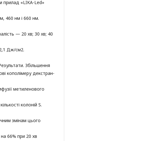
ли прилад «LIKA-Led»
, 460 нм і 660 нм.
лість — 20 хв; 30 хв; 40
2,1 Дж/см2.
 Результати. Збільшення
нові кополімеру декстран-
ифузії метиленового
ількості колоній S.
ачним змінам цього
 на 66% при 20 хв