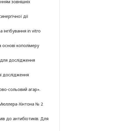
анням зовнішніх
инергічної дії
інгібування in vitro
а основі кополімеру
) для дослідження
ні дослідження
ово-сольовий агар».
 Мюллера-Хінтона № 2
ів до антибіотиків. Для