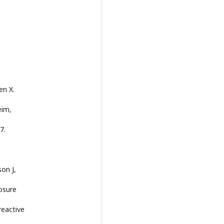
en X.
eim,
7.
on J,
osure
reactive