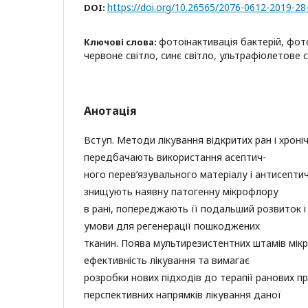
https://doi.org/10.26565/2076-0612-2019-28
DOI:
фотоінактивація бактерій, фот
Ключові слова:
червоне світло, синє світло, ультрафіолетове 
Анотація
Вступ. Методи лікування відкритих ран і хроні
передбачають використання асептич-
ного перев’язувального матеріалу і антисептичн
знищують наявну патогенну мікрофлору
в рані, попереджають її подальший розвиток і
умови для регенерації пошкоджених
тканин. Поява мультирезистентних штамів мікр
ефективність лікування та вимагає
розробки нових підходів до терапії ранових п
перспективних напрямків лікування даної