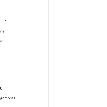
n of
ins
EMS
E.
phyromonas