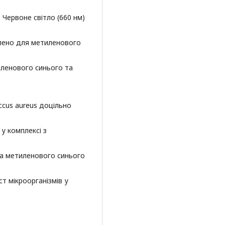
 Червоне світло (660 нм)
влено для метиленового
иленового синього та
ccus aureus доцільно
у комплексі з
 та метиленового синього
ст мікроорганізмів у