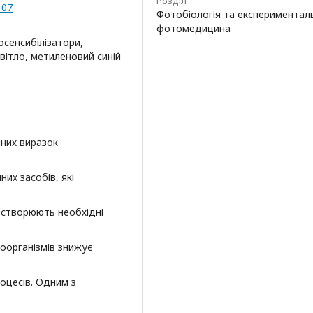
Розділ
-07
Фотобіологія та експериментал
фотомедицина
осенсибілізатори,
світло, метиленовий синій
чних виразок
их засобів, які
 створюють необхідні
оорганізмів знижує
роцесів. Одним з