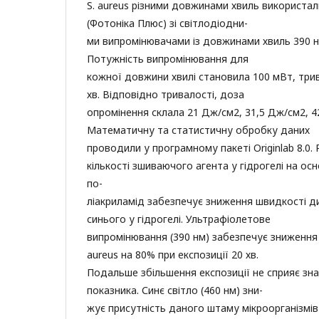
S. aureus різними довжинами хвиль використа
(Фотоніка Плюс) зі світлодіодни-
ми випромінювачами із довжинами хвиль 390 нм
Потужність випромінювання для
кожної довжини хвилі становила 100 мВт, трива
хв. Відповідно тривалості, доза
опромінення склала 21 Дж/см2, 31,5 Дж/см2, 4
Математичну та статистичну обробку даних
проводили у програмному пакеті Originlab 8.0.
кількості зшиваючого агента у гідрогелі на ос
по-
ліакриламід забезпечує зниження швидкості д
синього у гідрогелі. Ультрафіолетове
випромінювання (390 нм) забезпечує зниження к
aureus на 80% при експозиції 20 хв.
Подальше збільшення експозиції не сприяє зн
показника. Синє світло (460 нм) зни-
жує присутність даного штаму мікроорганізмів