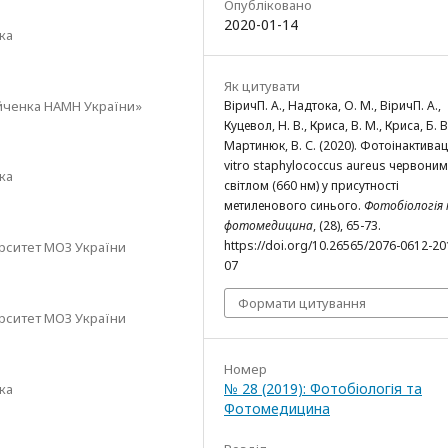
Опубліковано
2020-01-14
ка
Як цитувати
мійченка НАМН України»
ВіричП. A., Надтока, О. М., ВіричП. A.,
Куцевол, Н. В., Криса, В. М., Криса, Б. В
Мартинюк, В. С. (2020). Фотоінактиваці
vitro staphylococcus aureus червоним
ка
світлом (660 нм) у присутності
метиленового синього.
Фотобіологія
фотомедицина
, (28), 65-73.
https://doi.org/10.26565/2076-0612-20
рситет МОЗ України
07
Формати цитування
рситет МОЗ України
Номер
№ 28 (2019): Фотобіологія та
ка
Фотомедицина