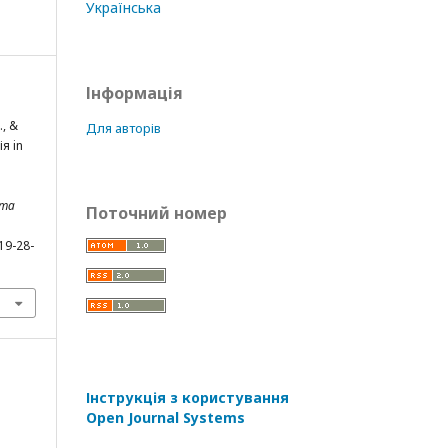
Українська
Інформація
., &
Для авторів
я in
 та
Поточний номер
19-28-
Інструкція з користування
Open Journal Systems