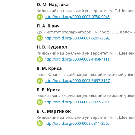
О. М. Надтока
Київський національний університет ім. Т. Шевчен
http://orcid.org/0000-0003-0750-9945
П. A. Вірич
ДУ «Інститут отоларингології ім. проф. О.С. Коло
http://orcid.org/0000-0001-6201-3892
Н. В. Куцевол
Київський національний університет ім. Т. Шевчен
http://orcid.org/0000-0002-1468-4111
В. М. Криса
Івано-Франківський національний медичний уніве
http://orcid.org/0000-0003-3697-3157
Б. В. Криса
Івано-Франківський національний медичний уніве
http://orcid.org/0000-0002-7822-785X
В. С. Мартинюк
Київський національний університет ім. Т. Шевчен
http://orcid.org/0000-0002-5311-3565