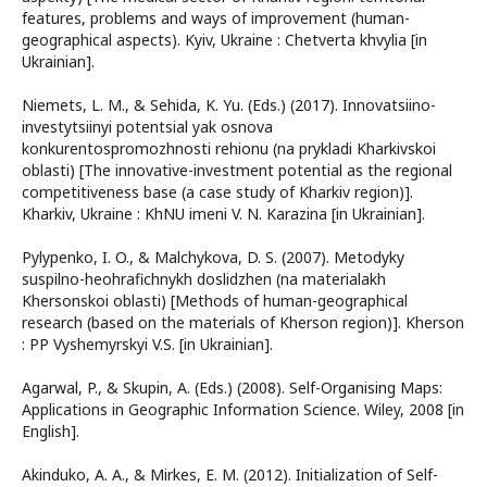
features, problems and ways of improvement (human-
geographical aspects). Kyiv, Ukraine : Chetverta khvylia [in
Ukrainian].
Niemets, L. M., & Sehida, K. Yu. (Eds.) (2017). Innovatsiino-
investytsiinyi potentsial yak osnova
konkurentospromozhnosti rehionu (na prykladi Kharkivskoi
oblasti) [The innovative-investment potential as the regional
competitiveness base (a case study of Kharkiv region)].
Kharkiv, Ukraine : KhNU imeni V. N. Karazina [in Ukrainian].
Pylypenko, I. O., & Malchykova, D. S. (2007). Metodyky
suspilno-heohrafichnykh doslidzhen (na materialakh
Khersonskoi oblasti) [Methods of human-geographical
research (based on the materials of Kherson region)]. Kherson
: PP Vyshemyrskyi V.S. [in Ukrainian].
Agarwal, P., & Skupin, A. (Eds.) (2008). Self-Organising Maps:
Applications in Geographic Information Science. Wiley, 2008 [in
English].
Akinduko, A. A., & Mirkes, E. M. (2012). Initialization of Self-