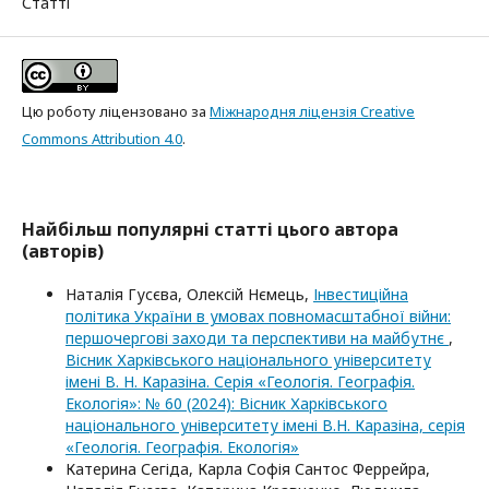
Статті
Цю роботу ліцензовано за
Міжнародня ліцензія Creative
Commons Attribution 4.0
.
Найбільш популярні статті цього автора
(авторів)
Наталія Гусєва, Олексій Нємець,
Інвестиційна
політика України в умовах повномасштабної війни:
першочергові заходи та перспективи на майбутнє
,
Вісник Харківського національного університету
імені В. Н. Каразіна. Серія «Геологія. Географія.
Екологія»: № 60 (2024): Вісник Харківського
національного університету імені В.Н. Каразіна, серія
«Геологія. Географія. Екологія»
Катерина Сегіда, Карла Софія Сантос Феррейра,