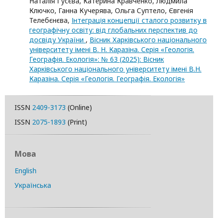
Наталія Гусєва, Катерина Кравченко, Людмила
Ключко, Ганна Кучерява, Ольга Суптело, Євгенія
Телебєнєва,
Інтеграція концепції сталого розвитку в
географічну освіту: від глобальних перспектив до
досвіду України
,
Вісник Харківського національного
університету імені В. Н. Каразіна. Серія «Геологія.
Географія. Екологія»: № 63 (2025): Вісник
Харківського національного університету імені В.Н.
Каразіна. Серія «Геологія. Географія. Екологія»
ISSN
2409-3173
(Online)
ISSN
2075-1893
(Print)
Мова
English
Українська