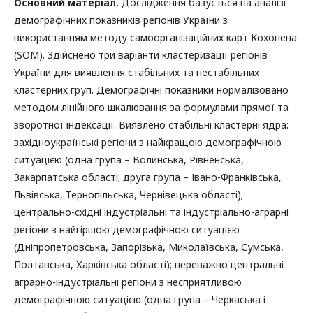
Основний матеріал.
Дослідження базується на аналізі
демографічних показників регіонів України з
використанням методу самоорганізаційних карт Кохонена
(SOM). Здійснено три варіанти кластеризації регіонів
України для виявлення стабільних та нестабільних
кластерних груп. Демографічні показники нормалізовано
методом лінійного шкалювання за формулами прямої та
зворотної індексації. Виявлено стабільні кластерні ядра:
західноукраїнські регіони з найкращою демографічною
ситуацією (одна група – Волинська, Рівненська,
Закарпатська області; друга група – Івано-Франківська,
Львівська, Тернопільська, Чернівецька області);
центрально-східні індустріальні та індустріально-аграрні
регіони з найгіршою демографічною ситуацією
(Дніпропетровська, Запорізька, Миколаївська, Сумська,
Полтавська, Харківська області); переважно центральні
аграрно-індустріальні регіони з несприятливою
демографічною ситуацією (одна група – Черкаська і