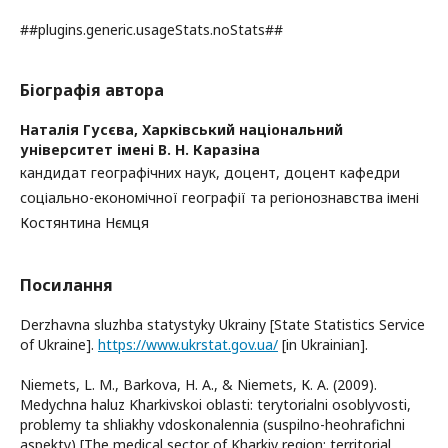
##plugins.generic.usageStats.noStats##
Біографія автора
Наталія Гусєва,
Харківський національний
університет імені В. Н. Каразіна
кандидат географічних наук, доцент, доцент кафедри
соціально-економічної географії та регіонознавства імені
Костянтина Нємця
Посилання
Derzhavna sluzhba statystyky Ukrainy [State Statistics Service
of Ukraine].
https://www.ukrstat.gov.ua/
[in Ukrainian].
Niemets, L. M., Barkova, H. A., & Niemets, К. А. (2009).
Medychna haluz Kharkivskoi oblasti: terytorialni osoblyvosti,
problemy ta shliakhy vdoskonalennia (suspilno-heohrafichni
aspekty) [The medical sector of Kharkiv region: territorial