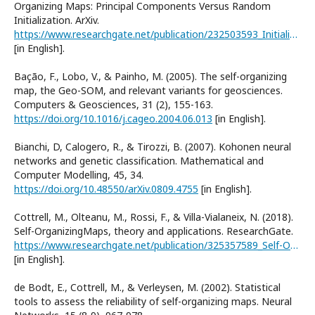
Organizing Maps: Principal Components Versus Random
Initialization. ArXiv.
https://www.researchgate.net/publication/232503593_Initialization_of_Self-Organizing_Maps_Principal_Components_VersusRandom_Initialization_A_Case_Study
[in English].
Bação, F., Lobo, V., & Painho, M. (2005). The self-organizing
map, the Geo-SOM, and relevant variants for geosciences.
Computers & Geosciences, 31 (2), 155-163.
https://doi.org/10.1016/j.cageo.2004.06.013
[in English].
Bianchi, D, Calogero, R., & Tirozzi, B. (2007). Kohonen neural
networks and genetic classification. Mathematical and
Computer Modelling, 45, 34.
https://doi.org/10.48550/arXiv.0809.4755
[in English].
Cottrell, M., Olteanu, M., Rossi, F., & Villa-Vialaneix, N. (2018).
Self-OrganizingMaps, theory and applications. ResearchGate.
https://www.researchgate.net/publication/325357589_Self-OrganizingMaps_theory_and_applications
[in English].
de Bodt, E., Cottrell, M., & Verleysen, M. (2002). Statistical
tools to assess the reliability of self-organizing maps. Neural