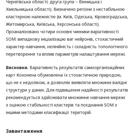
Чернігівська області; друга група – Вінницька і
Хмельницька області). Визначено регіони з нестабільною
кластерною належністю (м. Київ, Одеська, Кіровоградська,
Житомирська, Київська, Херсонська області).
Проаналізовано чотири основні чинники варіативності
SOM: випадкову ініціалізацію ваг нейронів, стохастичний
характер навчання, нелінійність і складність топологічного
перетворення та вплив параметрів налаштування мережі.
Висновки.
Варіативність результатів самоорганізаційних
карт Кохонена обумовлена їх стохастичною природою,
що не є недоліком, а дозволяє виявляти множинні валідні
структури у даних. Для підвищення надійності результатів
рекомендується здійснювати множинне навчання мережі
з оцінкою стабільності кластерів та поєднання SOM з
іншими методами класифікації територій.
Завантаження