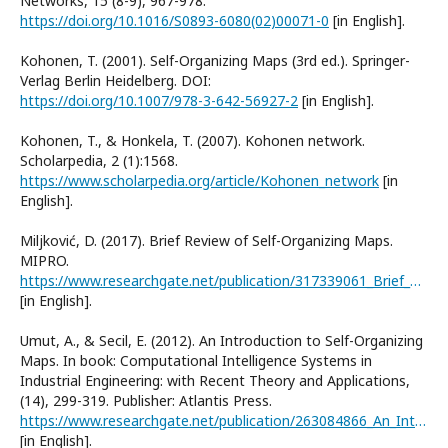
Networks, 15 (8-9), 967-978.
https://doi.org/10.1016/S0893-6080(02)00071-0
[in English].
Kohonen, T. (2001). Self-Organizing Maps (3rd ed.). Springer-
Verlag Berlin Heidelberg. DOI:
https://doi.org/10.1007/978-3-642-56927-2
[in English].
Kohonen, T., & Honkela, T. (2007). Kohonen network.
Scholarpedia, 2 (1):1568.
https://www.scholarpedia.org/article/Kohonen_network
[in
English].
Miljković, D. (2017). Brief Review of Self-Organizing Maps.
MIPRO.
https://www.researchgate.net/publication/317339061_Brief_Review_of_Self-Organizing_Maps
[in English].
Umut, A., & Secil, E. (2012). An Introduction to Self-Organizing
Maps. In book: Computational Intelligence Systems in
Industrial Engineering: with Recent Theory and Applications,
(14), 299-319. Publisher: Atlantis Press.
https://www.researchgate.net/publication/263084866_An_Introduction_to_Self-Organizing_Maps
[in English].