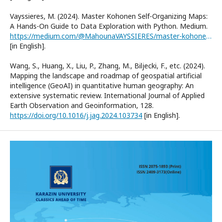
Vayssieres, M. (2024). Master Kohonen Self-Organizing Maps:
A Hands-On Guide to Data Exploration with Python. Medium.
https://medium.com/@MahounaVAYSSIERES/master-kohonen-self-organizing-maps-a-hands-on-guide-to-data-exploration-withpython-fb92f8ebd6f6
[in English].
Wang, S., Huang, X., Liu, P., Zhang, M., Biljecki, F., etc. (2024).
Mapping the landscape and roadmap of geospatial artificial
intelligence (GeoAI) in quantitative human geography: An
extensive systematic review. International Journal of Applied
Earth Observation and Geoinformation, 128.
https://doi.org/10.1016/j.jag.2024.103734
[in English].