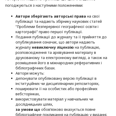
погоджуються з наступними положеннями:
Автори зберігають авторські права
на свої
публікації та надають збірнику наукових статей
“Проблеми безперервної географічної освіти і
картографії” право першої публікації.
Подання публікації до журналу та її прийняття до
опублікування означає, що автори надають
журналу
невиключну ліцензію
на публікацію,
розповсюдження та архівування матеріалу в
друкованому та електронному вигляді, а також на
розміщення його в міжнародних реферативних і
бібліографічних базах.
Автори можуть:
депонувати опубліковану версію публікації в
інституційних чи дисциплінарних репозиторіях,
поширювати її на особистих або професійних
вебсторінках,
використовувати матеріал у навчальних чи
дослідницьких цілях,
за умови що
обов’язково вказується повне
бібліографічне покликання на публікацію у виданні.