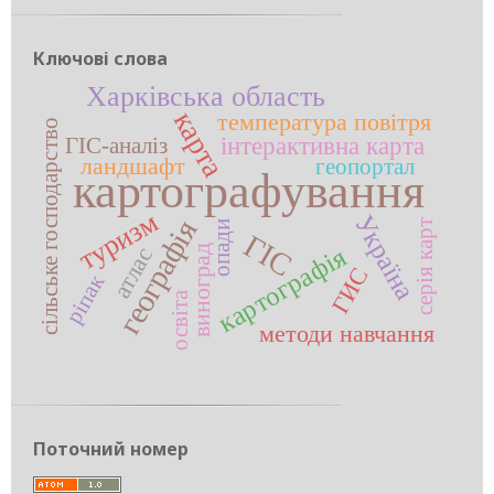
Ключові слова
Харківська область
карта
температура повітря
сільське господарство
інтерактивна карта
ГІС-аналіз
ландшафт
геопортал
картографування
туризм
Україна
географія
серія карт
опади
ГІС
картографія
атлас
виноград
ГИС
ріпак
освіта
методи навчання
Поточний номер