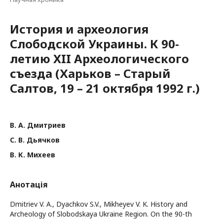
История и археология
Слободской Украины. К 90-
летию XII Археологического
съезда (Харьков – Старый
Салтов, 19 – 21 октября 1992 г.)
В. А. Дмитриев
С. В. Дьячков
В. К. Михеев
Анотація
Dmitriev V. A., Dyachkov S.V., Mikheyev V. K. History and
Archeology of Slobodskaya Ukraine Region. On the 90-th