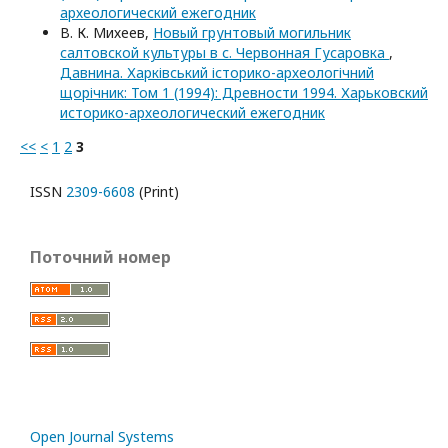
археологический ежегодник
В. К. Михеев,
Новый грунтовый могильник
салтовской культуры в с. Червонная Гусаровка
,
Давнина. Харківський історико-археологічний
щорічник: Том 1 (1994): Древности 1994. Харьковский
историко-археологический ежегодник
<<
<
1
2
3
ISSN
2309-6608
(Print)
Поточний номер
Open Journal Systems