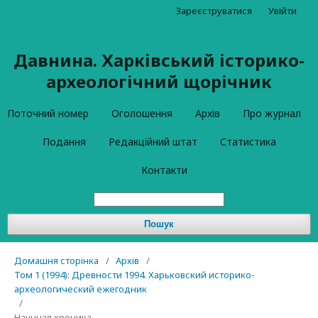
Зареєструватися
Увійти
Давнина. Харківський історико-
археологічний щорічник
Поточний номер
Оголошення
Архів
Про журнал
Подання
Редакційний штат
Статистика
Контакти
Пошук
Домашня сторінка
/
Архів
/
Том 1 (1994): Древности 1994. Харьковский историко-
археологический ежегодник
/
Научная хроника