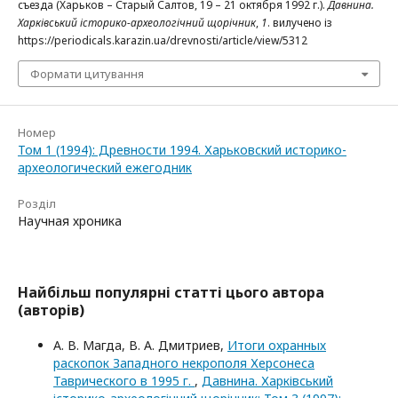
съезда (Харьков – Старый Салтов, 19 – 21 октября 1992 г.).
Давнина.
Харківський історико-археологічний щорічник
,
1
. вилучено із
https://periodicals.karazin.ua/drevnosti/article/view/5312
Формати цитування
Номер
Том 1 (1994): Древности 1994. Харьковский историко-
археологический ежегодник
Розділ
Научная хроника
Найбільш популярні статті цього автора
(авторів)
А. В. Магда, В. А. Дмитриев,
Итоги охранных
раскопок Западного некрополя Херсонеса
Таврического в 1995 г.
,
Давнина. Харківський