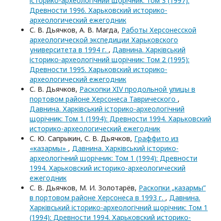
історико-археологічний щорічник: Том 3 (1997):
Древности 1996. Харьковский историко-
археологический ежегодник
С. В. Дьячков, А. В. Магда,
Работы Херсонесской
археологической экспедиции Харьковского
университета в 1994 г.
,
Давнина. Харківський
історико-археологічний щорічник: Том 2 (1995):
Древности 1995. Харьковский историко-
археологический ежегодник
С. В. Дьячков,
Раскопки XIV продольной улицы в
портовом районе Херсонеса Таврического
,
Давнина. Харківський історико-археологічний
щорічник: Том 1 (1994): Древности 1994. Харьковский
историко-археологический ежегодник
С. Ю. Сапрыкин, С. В. Дьячков,
Граффито из
«казармы»
,
Давнина. Харківський історико-
археологічний щорічник: Том 1 (1994): Древности
1994. Харьковский историко-археологический
ежегодник
С. В. Дьячков, М. И. Золотарёв,
Раскопки „казармы”
в портовом районе Херсонеса в 1993 г.
,
Давнина.
Харківський історико-археологічний щорічник: Том 1
(1994): Древности 1994. Харьковский историко-