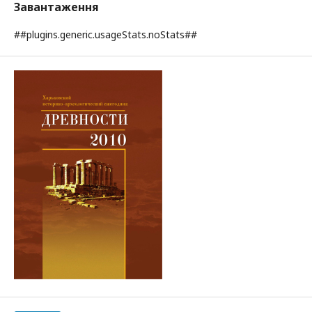
Завантаження
##plugins.generic.usageStats.noStats##