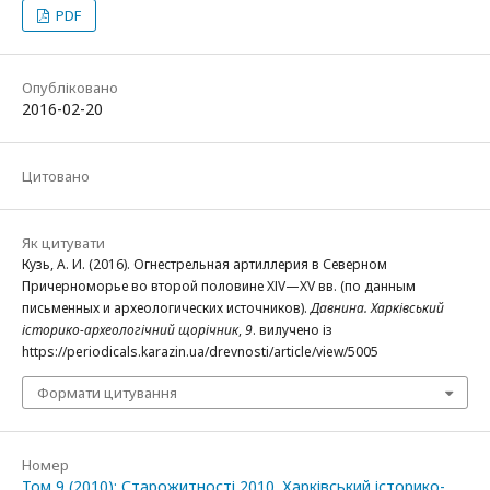
PDF
Опубліковано
2016-02-20
Цитовано
Як цитувати
Кузь, А. И. (2016). Огнестрельная артиллерия в Северном
Причерноморье во второй половине ХІV—ХV вв. (по данным
письменных и археологических источников).
Давнина. Харківський
історико-археологічний щорічник
,
9
. вилучено із
https://periodicals.karazin.ua/drevnosti/article/view/5005
Формати цитування
Номер
Том 9 (2010): Старожитності 2010. Харківський історико-