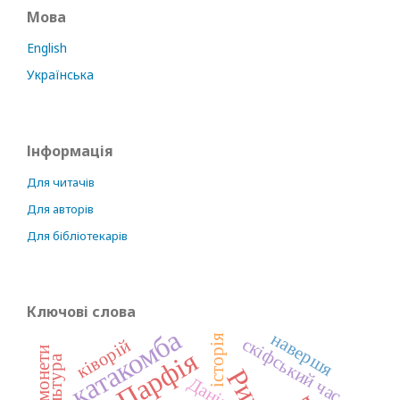
Мова
English
Українська
Інформація
Для читачів
Для авторів
Для бібліотекарів
Ключові слова
катакомба
навершя
історія
скіфський час
ківорій
Парфія
Рим
Данія