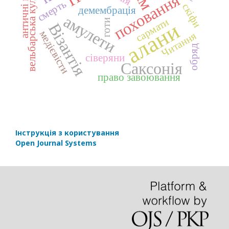
античні монети
вельбарська культура
поховання
смерть
скіфи
демембрація
амулети
сармати
готи
алани
Візантія
медієвісти
Читання
обряд
сіверяни
Саксонія
право завоювання
Інструкція з користування
Open Journal Systems