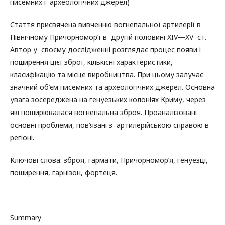
писемних і археологічних джерел)
Стаття присвячена вивченню вогнепальної артилерії в
Північному Причорномор’ї в другій половині XIV—XV ст.
Автор у своєму дослідженні розглядає процес появи і
поширення цієї зброї, кількісні характеристики,
класифікацію та місце виробництва. При цьому залучає
значний об’єм писемних та археологічних джерел. Основна
увага зосереджена на генуезьких колоніях Криму, через
які поширювалася вогнепальна зброя. Проаналізовані
основні проблеми, пов’язані з артилерійською справою в
регіоні.
Ключові слова: зброя, гармати, Причорномор’я, генуезці,
поширення, гарнізон, фортеця.
Summary