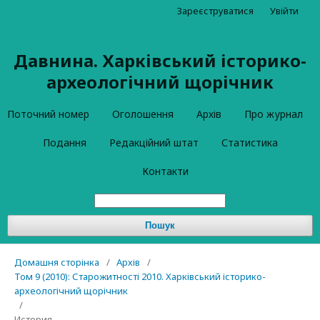
Зареєструватися
Увійти
Давнина. Харківський історико-
археологічний щорічник
Поточний номер
Оголошення
Архів
Про журнал
Подання
Редакційний штат
Статистика
Контакти
Пошук
Домашня сторінка
/
Архів
/
Том 9 (2010): Старожитності 2010. Харківський історико-
археологічний щорічник
/
История