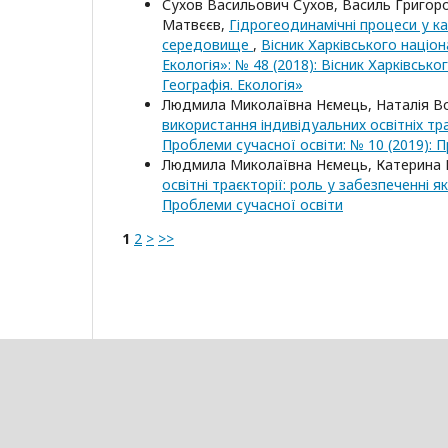
Сухов Васильович Сухов, Василь Григоро
Матвєєв,
Гідрогеодинамічні процеси у ка
середовище
,
Вісник Харківського націона
Екологія»: № 48 (2018): Вісник Харківсько
Географія. Екологія»
Людмила Миколаївна Нємець, Наталія Во
використання індивідуальних освітніх тра
Проблеми сучасної освіти: № 10 (2019): 
Людмила Миколаївна Нємець, Катерина Ю
освітні траєкторії: роль у забезпеченні я
Проблеми сучасної освіти
1
2
>
>>