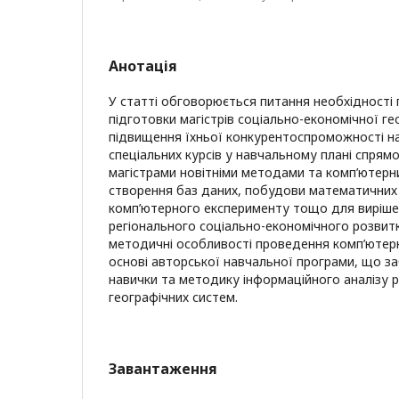
Анотація
У статті обговорюється питання необхідності
підготовки магістрів соціально-економічної ге
підвищення їхньої конкурентоспроможності на 
спеціальних курсів у навчальному плані спрям
магістрами новітніми методами та комп’ютерн
створення баз даних, побудови математичних
комп’ютерного експерименту тощо для виріше
регіонального соціально-економічного розвит
методичні особливості проведення комп’ютер
основі авторської навчальної програми, що за
навички та методику інформаційного аналізу р
географічних систем.
Завантаження