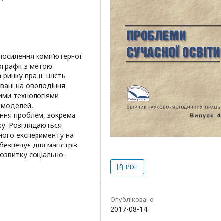
 посилення комп’ютерної
ографії з метою
ринку праці. Шість
овані на оволодіння
ими технологіями
 моделей,
ння проблем, зокрема
ку. Розглядаються
ного експерименту на
безпечує для магістрів
озвитку соціально-
PDF
Опубліковано
2017-08-14