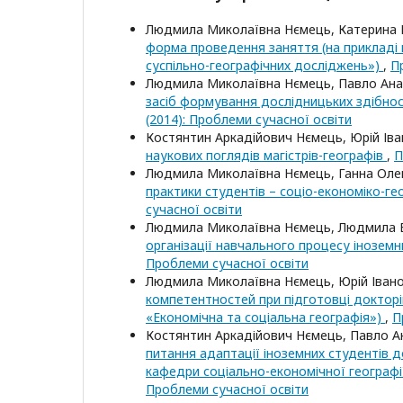
Людмила Миколаївна Нємець, Катерина Ю
форма проведення заняття (на прикладі 
суспільно-географічних досліджень»)
,
П
Людмила Миколаївна Нємець, Павло Анат
засіб формування дослідницьких здібнос
(2014): Проблеми сучасної освіти
Костянтин Аркадійович Нємець, Юрій Ів
наукових поглядів магістрів-географів
,
П
Людмила Миколаївна Нємець, Ганна Оле
практики студентів – соціо-економіко-ге
сучасної освіти
Людмила Миколаївна Нємець, Людмила В
організації навчального процесу іноземн
Проблеми сучасної освіти
Людмила Миколаївна Нємець, Юрій Івано
компетентностей при підготовці докторів
«Економічна та соціальна географія»)
,
П
Костянтин Аркадійович Нємець, Павло А
питання адаптації іноземних студентів д
кафедри соціально-економічної географії
Проблеми сучасної освіти