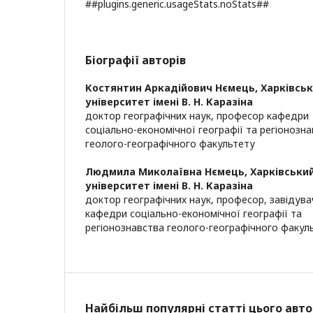
##plugins.generic.usageStats.noStats##
Біографії авторів
Костянтин Аркадійович Нємець,
Харківсь
університет імені В. Н. Каразіна
доктор географічних наук, професор кафедри
соціально-економічної географії та регіонозн
геолого-географічного факультету
Людмила Миколаївна Нємець,
Харківськи
університет імені В. Н. Каразіна
доктор географічних наук, професор, завідува
кафедри соціально-економічної географії та
регіонознавства геолого-географічного факул
Найбільш популярні статті цього авто