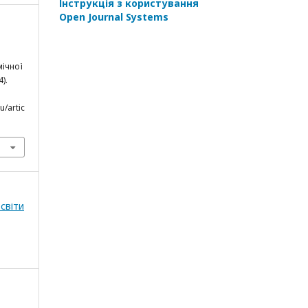
Інструкція з користування
Open Journal Systems
мічної
4).
u/artic
світи