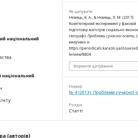
Як цитувати
Нємець, К. А., & Нємець, Л. М. (2017).
Комп’ютерний експеримент у фаховій
підготовці магістрів соціально-еконо
географії.
Проблеми сучасної освіти
, (
кий національний
вилучено із
https://periodicals.karazin.ua/issuesed
le/view/8804
авства
Формати цитування
й національний
Номер
ч
№ 4 (2013): Проблеми сучасної о
ьтету
Розділ
Статті
ра (авторів)