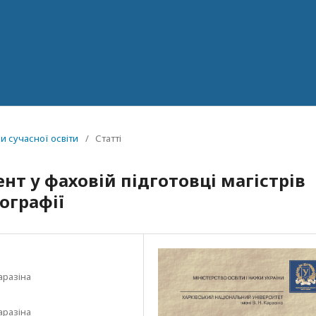
и сучасної освіти
/
Статті
т у фаховій підготовці магістрів
ографії
аразіна
аразіна