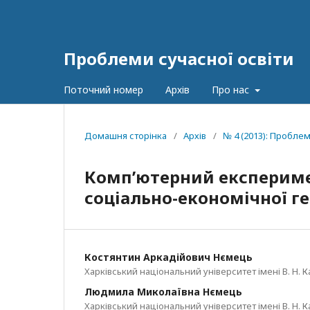
Проблеми сучасної освіти
Поточний номер
Архів
Про нас
Домашня сторінка
/
Архів
/
№ 4 (2013): Проблем
Комп’ютерний експеримен
соціально-економічної ге
Костянтин Аркадійович Нємець
Харківський національний університет імені В. Н. К
Людмила Миколаївна Нємець
Харківський національний університет імені В. Н. К