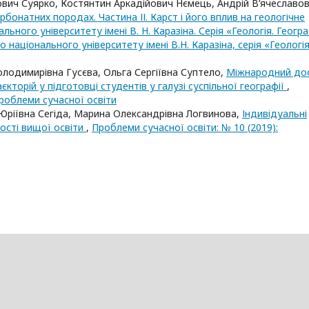
вич Суярко, Костянтин Аркадійович Нємець, Андрій В’ячеславо
рбонатних породах. Частина ІІ. Карст і його вплив на геологічне
льного університету імені В. Н. Каразіна. Серія «Геологія. Геогра
го національного університету імені В.Н. Каразіна, серія «Геологія
лодимирівна Гусєва, Ольга Сергіївна Суптело,
Міжнародний до
єкторій у підготовці студентів у галузі суспільної географії
,
Проблеми сучасної освіти
ріївна Сегіда, Марина Олександрівна Логвинова,
Індивідуальні
кості вищої освіти
,
Проблеми сучасної освіти: № 10 (2019):