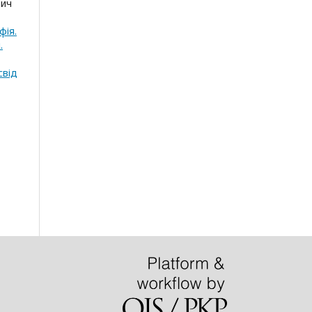
вич
фія.
.
свід