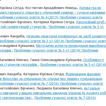
ріївна Сегіда, Костянтин Аркадійович Нємець,
Ділова гра як
магістерського спецкурсу «Науковий семінар – сучасні напрямки
роблеми сучасної освіти: № 4 (2013): Проблеми сучасної освіти
олійович Вірченко, Катерина Юріївна Сегіда,
Дискусійний клуб 
тей і компетенцій студентів
,
Проблеми сучасної освіти: № 5 ч1
анович Кандиба,
Науково-практичні конференції як засіб розвитк
роблеми сучасної освіти: № 5 ч1 (2014): Проблеми сучасної осві
ксандрівна Кулєшова,
Методичні аспекти проведення виробнич
ографів
,
Проблеми сучасної освіти: № 5 ч1 (2014): Проблеми
асилівна Ключко, Ганна Олександрівна Кулєшова,
Особливості
их студентів-географів
,
Проблеми сучасної освіти: № 5 ч1 (2014)
вич Кандиба, Катерина Юріївна Сегіда,
Формування фахових
 філософії за спеціальністю «Науки про Землю» (спеціалізація
роблеми сучасної освіти: № 7 (2016): Проблеми сучасної освіти
натолійович Вірченко, Людмила Василівна Ключко,
Актуальні
о навчання у вищих навчальних закладах України (із досвіду ро
 і регіонознавства)
,
Проблеми сучасної освіти: № 7 (2016):