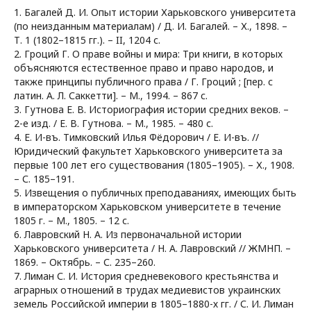
1. Багалей Д. И. Опыт истории Харьковского университета
(по неизданным материалам) / Д. И. Багалей. – Х., 1898. –
Т. 1 (1802–1815 гг.). – II, 1204 с.
2. Гроций Г. О праве войны и мира: Три книги, в которых
объясняются естественное право и право народов, и
также принципы публичного права / Г. Гроций ; [пер. с
латин. А. Л. Саккетти]. – М., 1994. – 867 с.
3. Гутнова Е. В. Историография истории средних веков. –
2-е изд. / Е. В. Гутнова. – М., 1985. – 480 с.
4. Е. И-въ. Тимковский Илья Фёдорович / Е. И-въ. //
Юридический факультет Харьковского университета за
первые 100 лет его существования (1805–1905). – Х., 1908.
– С. 185–191.
5. Извещения о публичных преподаваниях, имеющих быть
в императорском Харьковском университете в течение
1805 г. – М., 1805. – 12 с.
6. Лавровский Н. А. Из первоначальной истории
Харьковского университета / Н. А. Лавровский // ЖМНП. –
1869. – Октябрь. – С. 235–260.
7. Лиман С. И. История средневекового крестьянства и
аграрных отношений в трудах медиевистов украинских
земель Российской империи в 1805–1880-х гг. / С. И. Лиман