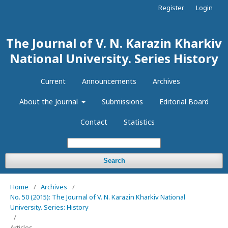
Register
Login
The Journal of V. N. Karazin Kharkiv
National University. Series History
Current
Announcements
Archives
About the Journal
Submissions
Editorial Board
Contact
Statistics
Search
Home
/
Archives
/
No. 50 (2015): The Journal of V. N. Karazin Kharkiv National
University. Series: History
/
Articles