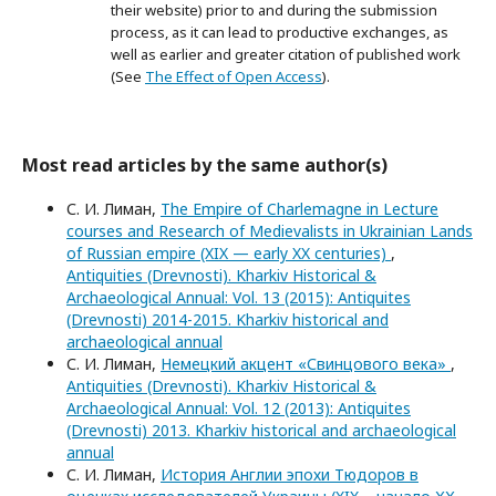
their website) prior to and during the submission
process, as it can lead to productive exchanges, as
well as earlier and greater citation of published work
(See
The Effect of Open Access
).
Most read articles by the same author(s)
С. И. Лиман,
The Empire of Charlemagne in Lecture
courses and Research of Medievalists in Ukrainian Lands
of Russian empire (XIX — early XX centuries)
,
Antiquities (Drevnosti). Kharkiv Historical &
Archaeological Annual: Vol. 13 (2015): Antiquites
(Drevnosti) 2014-2015. Kharkiv historical and
archaeological annual
С. И. Лиман,
Немецкий акцент «Свинцового века»
,
Antiquities (Drevnosti). Kharkiv Historical &
Archaeological Annual: Vol. 12 (2013): Antiquites
(Drevnosti) 2013. Kharkiv historical and archaeological
annual
С. И. Лиман,
История Англии эпохи Тюдоров в