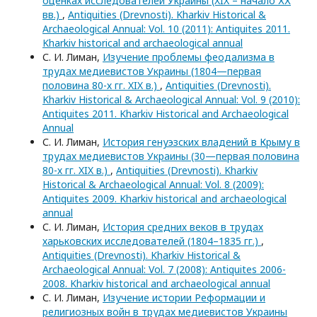
оценках исследователей Украины (XIX – начало ХХ
вв.)
,
Antiquities (Drevnosti). Kharkiv Historical &
Archaeological Annual: Vol. 10 (2011): Antiquites 2011.
Kharkiv historical and archaeological annual
С. И. Лиман,
Изучение проблемы феодализма в
трудах медиевистов Украины (1804—первая
половина 80-х гг. XIX в.)
,
Antiquities (Drevnosti).
Kharkiv Historical & Archaeological Annual: Vol. 9 (2010):
Antiquites 2011. Kharkiv Historical and Archaeological
Annual
С. И. Лиман,
История генуэзских владений в Крыму в
трудах медиевистов Украины (30—первая половина
80-х гг. XIX в.)
,
Antiquities (Drevnosti). Kharkiv
Historical & Archaeological Annual: Vol. 8 (2009):
Antiquites 2009. Kharkiv historical and archaeological
annual
С. И. Лиман,
История средних веков в трудах
харьковских исследователей (1804–1835 гг.)
,
Antiquities (Drevnosti). Kharkiv Historical &
Archaeological Annual: Vol. 7 (2008): Antiquites 2006-
2008. Kharkiv historical and archaeological annual
С. И. Лиман,
Изучение истории Реформации и
религиозных войн в трудах медиевистов Украины