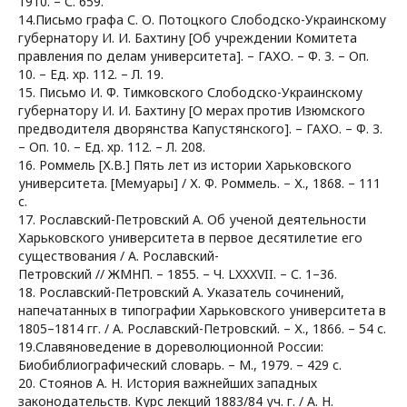
1910. – С. 659.
14.Письмо графа С. О. Потоцкого Слободско-Украинскому
губернатору И. И. Бахтину [Об учреждении Комитета
правления по делам университета]. – ГАХО. – Ф. 3. – Оп.
10. – Ед. хр. 112. – Л. 19.
15. Письмо И. Ф. Тимковского Слободско-Украинскому
губернатору И. И. Бахтину [О мерах против Изюмского
предводителя дворянства Капустянского]. – ГАХО. – Ф. 3.
– Оп. 10. – Ед. хр. 112. – Л. 208.
16. Роммель [Х.В.] Пять лет из истории Харьковского
университета. [Мемуары] / Х. Ф. Роммель. – Х., 1868. – 111
с.
17. Рославский-Петровский А. Об ученой деятельности
Харьковского университета в первое десятилетие его
существования / А. Рославский-
Петровский // ЖМНП. – 1855. – Ч. LXXXVII. – С. 1–36.
18. Рославский-Петровский А. Указатель сочинений,
напечатанных в типографии Харьковского университета в
1805–1814 гг. / А. Рославский-Петровский. – Х., 1866. – 54 с.
19.Славяноведение в дореволюционной России:
Биобиблиографический словарь. – М., 1979. – 429 с.
20. Стоянов А. Н. История важнейших западных
законодательств. Курс лекций 1883/84 уч. г. / А. Н.