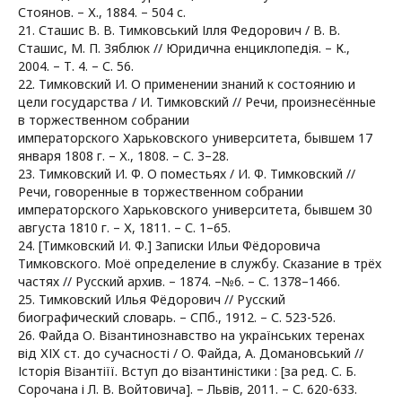
Стоянов. – Х., 1884. – 504 с.
21. Сташис В. В. Тимковський Ілля Федорович / В. В.
Сташис, М. П. Зяблюк // Юридична енциклопедія. – К.,
2004. – Т. 4. – С. 56.
22. Тимковский И. О применении знаний к состоянию и
цели государства / И. Тимковский // Речи, произнесённые
в торжественном собрании
императорского Харьковского университета, бывшем 17
января 1808 г. – Х., 1808. – С. 3–28.
23. Тимковский И. Ф. О поместьях / И. Ф. Тимковский //
Речи, говоренные в торжественном собрании
императорского Харьковского университета, бывшем 30
августа 1810 г. – Х, 1811. – С. 1–65.
24. [Тимковский И. Ф.] Записки Ильи Фёдоровича
Тимковского. Моё определение в службу. Сказание в трёх
частях // Русский архив. – 1874. –№6. – С. 1378–1466.
25. Тимковский Илья Фёдорович // Русский
биографический словарь. – СПб., 1912. – С. 523-526.
26. Файда О. Візантинознавство на українських теренах
від ХІХ ст. до сучасності / О. Файда, А. Домановський //
Історія Візантіїї. Вступ до візантиністики : [за ред. С. Б.
Сорочана і Л. В. Войтовича]. – Львів, 2011. – С. 620-633.