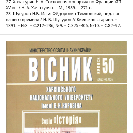
27. Хачатурян Н. А. Сословная монархия во Франции XIII–
XV вв. / Н. А. Хачатурян. – М., 1989. – 271 с.
28. Шугуров Н.В. Илья Фёдорович Тимковский, педагог
нашего времени / Н. В. Шугуров // Киевская старина. –
1891. – №8. – С.212–236; №9. – С.375–406; №10. – С.82–97.