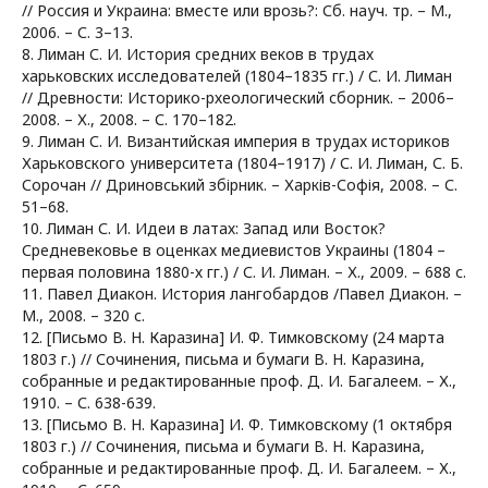
// Россия и Украина: вместе или врозь?: Сб. науч. тр. – М.,
2006. – С. 3–13.
8. Лиман С. И. История средних веков в трудах
харьковских исследователей (1804–1835 гг.) / С. И. Лиман
// Древности: Историко-рхеологический сборник. – 2006–
2008. – Х., 2008. – С. 170–182.
9. Лиман С. И. Византийская империя в трудах историков
Харьковского университета (1804–1917) / С. И. Лиман, С. Б.
Сорочан // Дриновський збірник. – Харків-Софія, 2008. – С.
51–68.
10. Лиман С. И. Идеи в латах: Запад или Восток?
Средневековье в оценках медиевистов Украины (1804 –
первая половина 1880-х гг.) / С. И. Лиман. – Х., 2009. – 688 с.
11. Павел Диакон. История лангобардов /Павел Диакон. –
М., 2008. – 320 с.
12. [Письмо В. Н. Каразина] И. Ф. Тимковскому (24 марта
1803 г.) // Сочинения, письма и бумаги В. Н. Каразина,
собранные и редактированные проф. Д. И. Багалеем. – Х.,
1910. – С. 638-639.
13. [Письмо В. Н. Каразина] И. Ф. Тимковскому (1 октября
1803 г.) // Сочинения, письма и бумаги В. Н. Каразина,
собранные и редактированные проф. Д. И. Багалеем. – Х.,