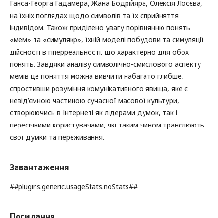
Ганса-Георга Гадамера, Жана Бодрійяра, Олексія Лосєва,
на їхніх поглядах щодо символів та їх сприйняття
індивідом. Також приділено увагу порівнянню понять
«мем» та «симулякр», їхній моделі побудови та симуляції
дійсності в гіперреальності, що характерно для обох
понять. Завдяки аналізу символічно-смислового аспекту
мемів це поняття можна вивчити набагато глибше,
спростивши розуміння комунікативного явища, яке є
невід’ємною частиною сучасної масової культури,
створюючись в Інтернеті як лідерами думок, так і
пересічними користувачами, які таким чином транслюють
свої думки та переживання.
Завантаження
##plugins.generic.usageStats.noStats##
Посилання