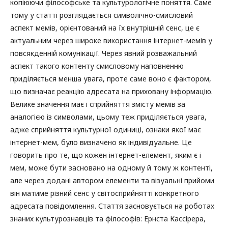
копіюючи філософське та культурологічне поняття. Саме
тому у статті розглядається символічно-смисловий
аспект мемів, орієнтований на їх внутрішній сенс, це є
актуальним через широке використання інтернет-мемів у
повсякденній комунікації. Через явний розважальний
аспект такого контенту смисловому наповненню
приділяється менша увага, проте саме воно є фактором,
що визначає реакцію адресата на приховану інформацію.
Велике значення має і сприйняття змісту мемів за
аналогією із символами, цьому теж приділяється увага,
адже сприйняття культурної одиниці, ознаки якої має
інтернет-мем, було визначено як індивідуальне. Це
говорить про те, що кожен інтернет-елемент, яким є і
мем, може бути засновано на одному й тому ж контенті,
але через додані автором елементи та візуальні прийоми
він матиме різний сенс у світосприйнятті конкретного
адресата повідомлення. Стаття засновується на роботах
знаних культурознавців та філософів: Ернста Кассірера,