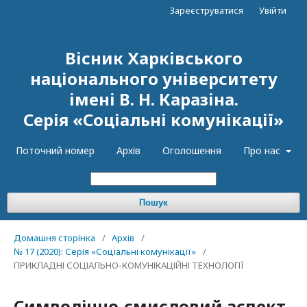
Зареєструватися
Увійти
Вісник Харківського
національного університету
імені В. Н. Каразіна.
Серія «Соціальні комунікації»
Поточний номер
Архів
Оголошення
Про нас
Пошук
Домашня сторінка
/
Архів
/
№ 17 (2020): Серія «Соціальні комунікації»
/
ПРИКЛАДНІ СОЦІАЛЬНО-КОМУНІКАЦІЙНІ ТЕХНОЛОГІЇ
Символічно-смисловий аспект