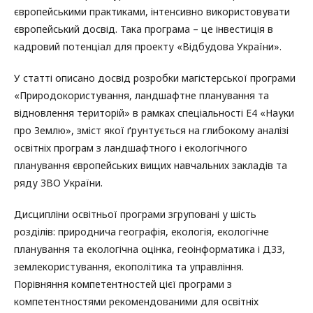
європейськими практиками, інтенсивно використовувати
європейський досвід. Така програма – це інвестиція в
кадровий потенціал для проекту «Відбудова України».
У статті описано досвід розробки магістерської програми
«Природокористування, ландшафтне планування та
відновлення територій» в рамках спеціальності Е4 «Науки
про Землю», зміст якої ґрунтується на глибокому аналізі
освітніх програм з ландшафтного і екологічного
планування європейських вищих навчальних закладів та
ряду ЗВО України.
Дисципліни освітньої програми згруповані у шість
розділів: природнича географія, екологія, екологічне
планування та екологічна оцінка, геоінформатика і ДЗЗ,
землекористування, екополітика та управління.
Порівняння компетентностей цієї програми з
компетентностями рекомендованими для освітніх