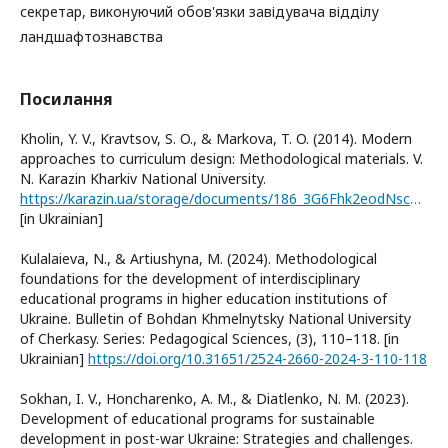
секретар, виконуючий обов'язки завідувача відділу
ландшафтознавства
Посилання
Kholin, Y. V., Kravtsov, S. O., & Markova, T. O. (2014). Modern
approaches to curriculum design: Methodological materials. V.
N. Karazin Kharkiv National University.
https://karazin.ua/storage/documents/186_3G6Fhk2eodNscVNvvW9FP4XDN.pdf
[in Ukrainian]
Kulalaieva, N., & Artiushyna, M. (2024). Methodological
foundations for the development of interdisciplinary
educational programs in higher education institutions of
Ukraine. Bulletin of Bohdan Khmelnytsky National University
of Cherkasy. Series: Pedagogical Sciences, (3), 110–118. [in
Ukrainian]
https://doi.org/10.31651/2524-2660-2024-3-110-118
Sokhan, I. V., Honcharenko, A. M., & Diatlenko, N. M. (2023).
Development of educational programs for sustainable
development in post-war Ukraine: Strategies and challenges.