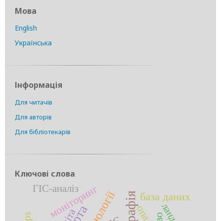
Мова
English
Українська
Інформація
Для читачів
Для авторів
Для бібліотекарів
Ключові слова
моніторинг
ГІС-аналіз
база даних
карта
опади