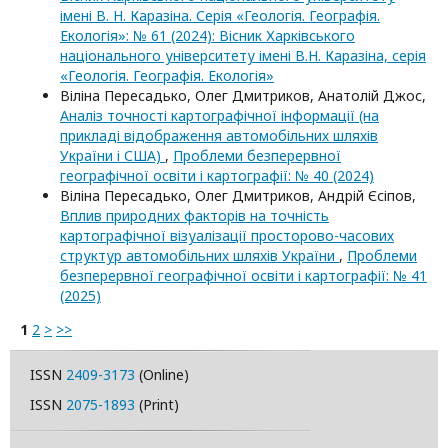
імені В. Н. Каразіна. Серія «Геологія. Географія.
Екологія»: № 61 (2024): Вісник Харківського
національного університету імені В.Н. Каразіна, серія
«Геологія. Географія. Екологія»
Віліна Пересадько, Олег Дмитриков, Анатолій Джос,
Аналіз точності картографічної інформації (на
прикладі відображення автомобільних шляхів
України і США)
,
Проблеми безперервної
географічної освіти і картографії: № 40 (2024)
Віліна Пересадько, Олег Дмитриков, Андрій Єсіпов,
Вплив природних факторів на точність
картографічної візуалізації просторово-часових
структур автомобільних шляхів України
,
Проблеми
безперервної географічної освіти і картографії: № 41
(2025)
1
2
>
>>
ISSN
2409-3173
(Online)
ISSN
2075-1893
(Print)