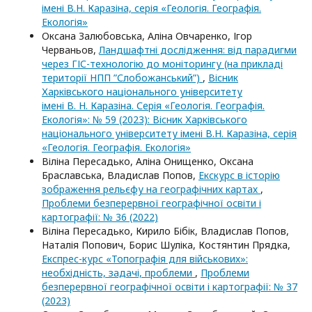
імені В.Н. Каразіна, серія «Геологія. Географія.
Екологія»
Оксана Залюбовська, Аліна Овчаренко, Ігор
Черваньов,
Ландшафтні дослідження: від парадигми
через ГІС-технологію до моніторингу (на прикладі
території НПП ”Слобожанський”)
,
Вісник
Харківського національного університету
імені В. Н. Каразіна. Серія «Геологія. Географія.
Екологія»: № 59 (2023): Вісник Харківського
національного університету імені В.Н. Каразіна, серія
«Геологія. Географія. Екологія»
Віліна Пересадько, Аліна Онищенко, Оксана
Браславська, Владислав Попов,
Екскурс в історію
зображення рельєфу на географічних картах
,
Проблеми безперервної географічної освіти і
картографії: № 36 (2022)
Віліна Пересадько, Кирило Бібік, Владислав Попов,
Наталія Попович, Борис Шуліка, Костянтин Прядка,
Експрес-курс «Топографія для військових»:
необхідність, задачі, проблеми
,
Проблеми
безперервної географічної освіти і картографії: № 37
(2023)