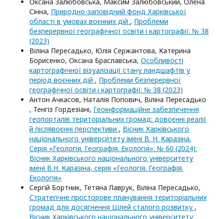
Оксана Залюбовська, Максим Залюбовський, Олена
Сінна,
Природно-заповідний фонд Харківської
області в умовах воєнних дій
,
Проблеми
безперервної географічної освіти і картографії: № 38
(2023)
Віліна Пересадько, Юлія Сержантова, Катерина
Борисенко, Оксана Браславська,
Особливості
картографічної візуалізації стану ландшафтів у
період воєнних дій
,
Проблеми безперервної
географічної освіти і картографії: № 38 (2023)
Антон Ачкасов, Наталія Попович, Віліна Пересадько
, Тенгіз Гордезіані,
Геоінформаційне забезпечення
геопорталів територіальних громад: довоєнні реалії
й післявоєнні перспективи
,
Вісник Харківського
національного університету імені В. Н. Каразіна.
Серія «Геологія. Географія. Екологія»: № 60 (2024):
Вісник Харківського національного університету
імені В.Н. Каразіна, серія «Геологія. Географія.
Екологія»
Сергій Бортник, Тетяна Лаврук, Віліна Пересадько,
Стратегічне просторове планування територіальних
громад для досягнення Цілей сталого розвитку
,
Вісник Харківського національного університету