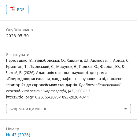
PDF
Опубліковано
2026-05-30
Як цитувати
Пересадько, В., Залюбовська, О., Хайланд, Ш., Айлікова, Г., Арндт, С.,
Криштоп, Т., Лісовський, С., Маруняк, Є., Палєха, Ю., Фаріон, Ю., &
Чехній, В. (2026). Адаптація освітньо-наукової програми
«Природокористування, ландшафтне планування та відновлення
територій» до європейських стандартів.
Проблеми безперервної
географічної освіти і картографії
, (43), 103-112.
https://doi.org/10.26565/2075-1893-2026-43-11
Формати цитування
Номер
№ 43 (2026)