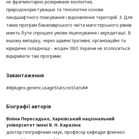
не фрагментарно розкривали екологічні,
природокористувацькі та тенологічні основи
ландшафтного планування і відновлення територій. 3. Для
таких програм бакалаврського чи/та магістерського рівнів
мають бути спрощені умови ліцензування і акредитації. В
іншому випадку, через адміністративні, організаційні та
юридичні складнощі - жоден ЗВО України не зголоситься
відкривати такі програми.
Завантаження
##plugins.generic.usageStats.noStats##
Біографії авторів
Віліна Пересадько,
Харківський національний
університет імені В. Н. Каразіна
доктор географічних наук, професор кафедри фізичної