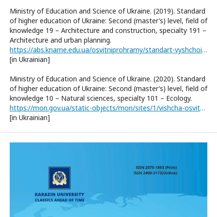
Ministry of Education and Science of Ukraine. (2019). Standard
of higher education of Ukraine: Second (master’s) level, field of
knowledge 19 – Architecture and construction, specialty 191 –
Architecture and urban planning.
https://abs.kname.edu.ua/osvitniprohramy/standart-vyshchoi-osvity-ukrainy/mahistr
[in Ukrainian]
Ministry of Education and Science of Ukraine. (2020). Standard
of higher education of Ukraine: Second (master’s) level, field of
knowledge 10 – Natural sciences, specialty 101 – Ecology.
https://mon.gov.ua/static-objects/mon/sites/1/vishcha-osvita/zatverdzeni%20standarty/12/21/101-ekologiya-magistr.pdf
[in Ukrainian]