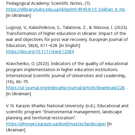
Pedagogical Academy: Scientific Notes, (7).
https://elibrary.kubg.edu.ua/id/eprint/49454/1/I_Sokhan_A_Honcharenko_N_Diatlenko_PANZ_7_IPO.pdf
[in Ukrainian]
Lugovyi, V., Kalashnikova, S., Talanova, Z., & Vlasova, I. (2023).
Transformation of higher education in Ukraine: Impact of the
war and objectives for post-war recovery. European Journal of
Education, 58(4), 611–628. [in English]
https://doi.org/10.1111/ejed.12584
Kravchenko, O. (2023). Indicators of the quality of educational
program implementation in higher education institutions.
International Scientific Journal of Universities and Leadership,
(16), 66–75.
https://ul-journal.org/index.php/journal/article/download/228/200/
[in Ukrainian]
V. N. Karazin Kharkiv National University. (n.d.). Educational and
scientific program “Environmental management, landscape
planning and territorial restoration”.
https://physgeo.karazin.ua/level/master/landscape/
[in
Ukrainian]