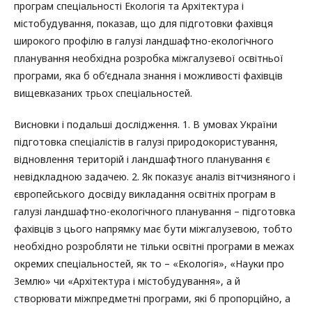
програм спеціальності Екологія та Архітектура і
містобудування, показав, що для підготовки фахівця
широкого профілю в галузі ландшафтно-екологічного
планування необхідна розробка міжгалузевої освітньої
програми, яка б об’єднала знання і можливості фахівців
вищевказаних трьох спеціальностей.
Висновки і подальші дослідження. 1. В умовах України
підготовка спеціалістів в галузі природокористування,
відновлення територій і ландшафтного планування є
невідкладною задачею. 2. Як показує аналіз вітчизняного і
європейського досвіду викладання освітніх програм в
галузі ландшафтно-екологічного планування – підготовка
фахівців з цього напрямку має бути міжгалузевою, тобто
необхідно розробляти не тільки освітні програми в межах
окремих спеціальностей, як то – «Екологія», «Науки про
Землю» чи «Архітектура і містобудування», а й
створювати міжпредметні програми, які б пропорційно, а