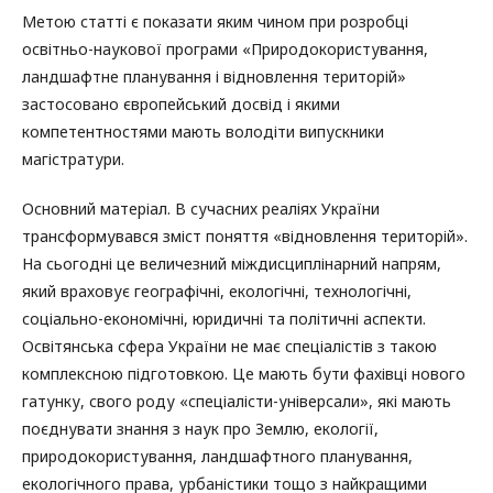
Метою статті є показати яким чином при розробці
освітньо-наукової програми «Природокористування,
ландшафтне планування і відновлення територій»
застосовано європейський досвід і якими
компетентностями мають володіти випускники
магістратури.
Основний матеріал. В сучасних реаліях України
трансформувався зміст поняття «відновлення територій».
На сьогодні це величезний міждисциплінарний напрям,
який враховує географічні, екологічні, технологічні,
соціально-економічні, юридичні та політичні аспекти.
Освітянська сфера України не має спеціалістів з такою
комплексною підготовкою. Це мають бути фахівці нового
гатунку, свого роду «спеціалісти-універсали», які мають
поєднувати знання з наук про Землю, екології,
природокористування, ландшафтного планування,
екологічного права, урбаністики тощо з найкращими