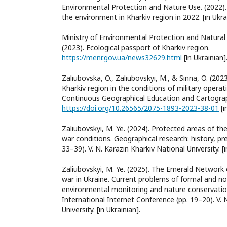
Environmental Protection and Nature Use. (2022).
the environment in Kharkiv region in 2022. [іn Ukra
Ministry of Environmental Protection and Natural
(2023). Ecological passport of Kharkiv region.
https://menr.gov.ua/news32629.html
[іn Ukrainian]
Zaliubovska, O., Zaliubovskyi, M., & Sinna, O. (202
Kharkiv region in the conditions of military opera
Continuous Geographical Education and Cartograp
https://doi.org/10.26565/2075-1893-2023-38-01
[і
Zaliubovskyi, M. Ye. (2024). Protected areas of the
war conditions. Geographical research: history, pr
33–39). V. N. Karazin Kharkiv National University. [i
Zaliubovskyi, M. Ye. (2025). The Emerald Network 
war in Ukraine. Current problems of formal and n
environmental monitoring and nature conservation
International Internet Conference (pp. 19–20). V. 
University. [in Ukrainian].