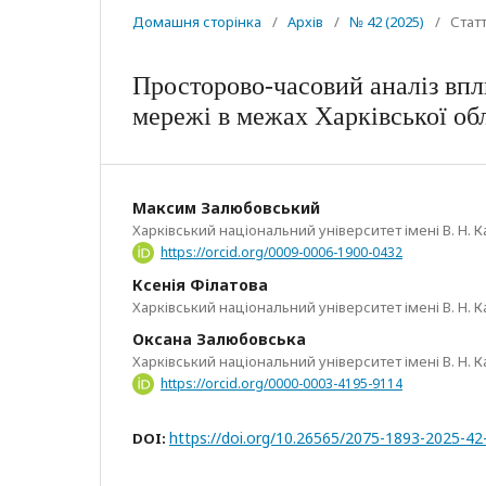
Домашня сторінка
/
Архів
/
№ 42 (2025)
/
Статт
Просторово-часовий аналіз впл
мережі в межах Харківської об
Максим Залюбовський
Харківський національний університет імені В. Н. К
https://orcid.org/0009-0006-1900-0432
Ксенія Філатова
Харківський національний університет імені В. Н. К
Оксана Залюбовська
Харківський національний університет імені В. Н. К
https://orcid.org/0000-0003-4195-9114
https://doi.org/10.26565/2075-1893-2025-42
DOI: