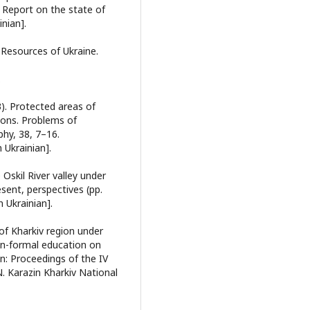
 Report on the state of
inian].
 Resources of Ukraine.
.
3). Рrotected areas of
tions. Problems of
hy, 38, 7–16.
n Ukrainian].
 Oskil River valley under
esent, perspectives (pp.
n Ukrainian].
of Kharkiv region under
on-formal education on
: Proceedings of the IV
N. Karazin Kharkiv National