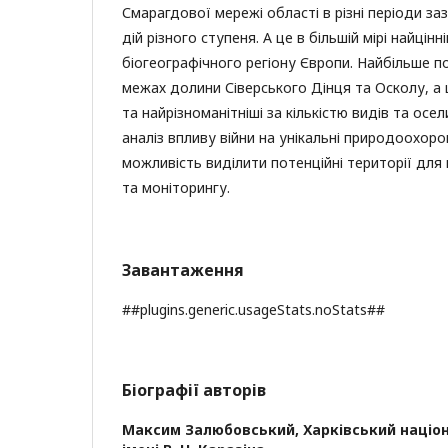
Смарагдової мережі області в різні періоди за
дій різного ступеня. А це в більшій мірі найцін
біогеографічного регіону Європи. Найбільше 
межах долини Сіверського Дінця та Осколу, а
та найрізноманітніші за кількістю видів та ос
аналіз впливу війни на унікальні природоохоро
можливість виділити потенційні території дл
та моніторингу.
Завантаження
##plugins.generic.usageStats.noStats##
Біографії авторів
Максим Залюбовський,
Харківський націо