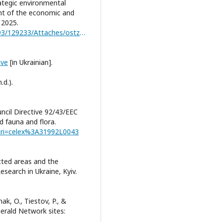
rategic environmental
nt of the economic and
 2025.
https://kharkivoda.gov.ua/content/documents/1293/129233/Attaches/ostzvit_pro_seo_pesr_u_ho_2025.pdf
ive
[іn Ukrainian].
d.).
ncil Directive 92/43/EEC
d fauna and flora.
?uri=celex%3A31992L0043
ected areas and the
search in Ukraine, Kyiv.
k, O., Tiestov, P., &
erald Network sites: