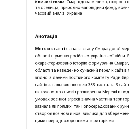
Смарагдова мережа, охорона п
Ключові слова:
та оселища, природно-заповідний фонд, воєнні
часовий аналіз, Україна
Анотація
Метою статті
є аналіз стану Смарагдової мер
області в умовах російсько-української війни. 
охарактеризовано історію формування Смарагд
області та наведе- но сучасний перелік сайтів
згідно із даними постійного комітету Ради Єв
сайтів загальною площею 383 тис га. та 3 сай
включено до списків розширення Мережі в по
умовах воєнної агресії значна частина терито
зазнала як прямих, так і опосередкованих руйн
створює все нові й нові виклики для збережен
цими природоохоронними територіями.