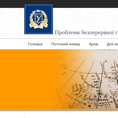
Проблеми безперервної ге
Головна
Поточний номер
Архів
Для а