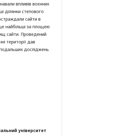
знавали впливів воєнних
ніші ділянки степового
постраждали сайти в
 це найбільші за площею
елищ сайти. Проведений
нні території дав
я подальших досліджень
нальний університет