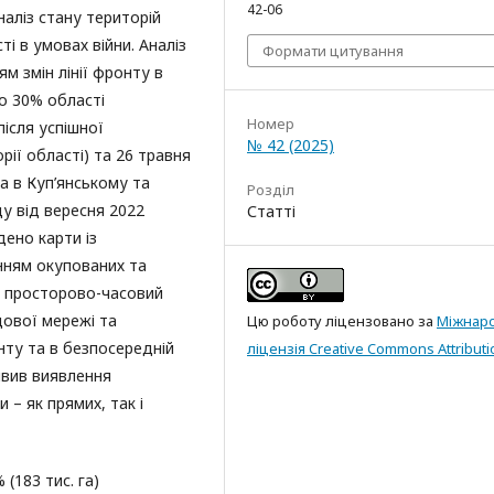
42-06
наліз стану територій
і в умовах війни. Аналіз
Формати цитування
м змін лінії фронту в
ко 30% області
Номер
після успішної
№ 42 (2025)
рії області) та 26 травня
а в Куп’янському та
Розділ
у від вересня 2022
Статті
дено карти із
нням окупованих та
и просторово-часовий
дової мережі та
Цю роботу ліцензовано за
Міжнар
онту та в безпосередній
ліцензія Creative Commons Attributi
ивив виявлення
 – як прямих, так і
(183 тис. га)