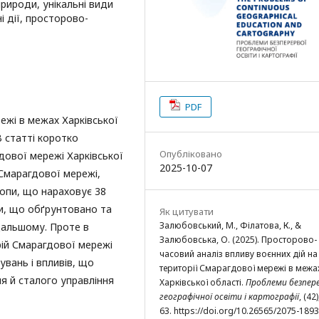
рироди, унікальні види
 дії, просторово-
PDF
ежі в межах Харківської
В статті коротко
Опубліковано
ової мережі Харківської
2025-10-07
 Смарагдової мережі,
ропи, що нараховує 38
ти, що обґрунтовано та
Як цитувати
Залюбовський, М., Філатова, К., &
дальшому. Проте в
Залюбовська, О. (2025). Просторово-
рій Смарагдової мережі
часовий аналіз впливу воєнних дій на
увань і впливів, що
території Смарагдової мережі в межа
ня й сталого управління
Харківської області.
Проблеми безпере
географічної освіти і картографії
, (42)
63. https://doi.org/10.26565/2075-189