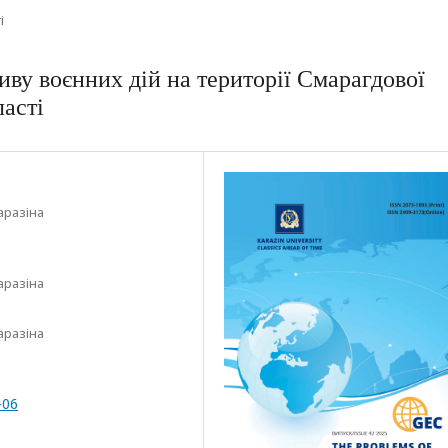
і
иву воєнних дій на території Смарагдової
ласті
аразіна
аразіна
аразіна
-06