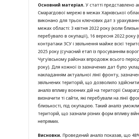
Основний матеріал.
У статті представлено а
Смарагдової мережі в межах Харківської област
виконано для трьох ключових дат з урахування
межах області: 3 квітня 2022 року (коли близь
перебувало в окупації), 16 вересня 2022 року (
контратаки ЗСУ і звільнення майже всієї терито
2025 року (сучасний етап із просуванням ворог
Чугуївському районах впродовж всього період
року). Для кожної із зазначених дат було укла
накладанням актуальної лінії фронту, зазначе
звільнених територій, що дозволило здійснит
аналіз впливу воєнних дій на території Смараг
визначити ті сайти, які перебували на лінії фр
близькості, під окупацією. Такий аналіз уможл
територій, що зазнали різних форм впливу війни
непрямих.
Висновки.
Проведений аналіз показав, що 48% 