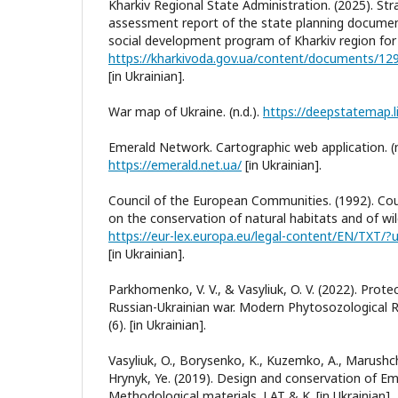
Kharkiv Regional State Administration. (2025). St
assessment report of the state planning docume
social development program of Kharkiv region for
[in Ukrainian].
War map of Ukraine. (n.d.).
https://deepstatemap.l
Emerald Network. Cartographic web application. (n.
https://emerald.net.ua/
[іn Ukrainian].
Council of the European Communities. (1992). Cou
on the conservation of natural habitats and of wil
https://eur-lex.europa.eu/legal-content/EN/TXT/
[іn Ukrainian].
Parkhomenko, V. V., & Vasyliuk, O. V. (2022). Prot
Russian-Ukrainian war. Modern Phytosozological Re
(6). [іn Ukrainian].
Vasyliuk, O., Borysenko, K., Kuzemko, A., Marushcha
Hrynyk, Ye. (2019). Design and conservation of Em
Methodological materials. LAT & K. [іn Ukrainian].