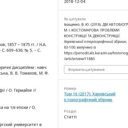
2018-12-04
Як цитувати
Іващенко, В. Ю. (2018). ДВІ АВТОБІОГ
М. І. КОСТОМАРОВА: ПРОБЛЕМИ
КОНСТРУКЦІЇ ТА ДЕКОНСТРУКЦІЇ.
Харківський історіографічний збірник
,
 1857 – 1875 гг. / Н.А.
83-100. вилучено із
 С. 609–636; № 5. – С.
https://periodicals.karazin.ua/historio
/article/view/11880
ричні дисципліни : навч.
Формати цитування
вська, В. В. Томазов, М. Ф.
Номер
ії / О. Гермайзе //
Том 16 (2017): Харківський
історіографічний збірник
 на тлі епохи / О.
Розділ
Статті
ргский университет в