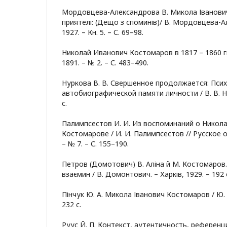
Мордовцева-Александрова В. Микола Іванович
приятелі: (Дещо з споминів)/ В. Мордовцева-Ал
1927. – Кн. 5. – С. 69–98.
Николай Иванович Костомаров в 1817 – 1860 гг.
1891. – № 2. – С. 483–490.
Нуркова В. В. Свершенное продолжается: Пси
автобиографической памяти личности / В. В. Ну
с.
Палимпсестов И. И. Из воспоминаний о Никол
Костомарове / И. И. Палимпсестов // Русское об
– № 7. – С. 155–190.
Петров (Домотович) В. Аліна й М. Костомаров. 
взаємин / В. Домонтович. – Харків, 1929. – 192 
Пінчук Ю. А. Микола Іванович Костомаров / Ю. А.
232 с.
Руус Й. П. Контекст, аутентичность, референц