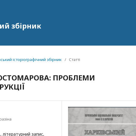
ий збірник
івський історіографічний збірник
/
Статті
. КОСТОМАРОВА: ПРОБЛЕМИ
РУКЦІЇ
разіна
, літературний запис,