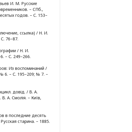
вьев И. М. Русские
временников. – СПб.,
есятых годов. – С. 153–
ючение, ссылка) / Н. И.
С. 76–87.
графии / Н. И.
. – С. 249–266.
ов: Из воспоминаний /
 6. – С. 195–209; № 7. –
икл. довід. / В. А.
. В. А. Смолія. – Київ,
ов в последние десять
 Русская старина. – 1885.