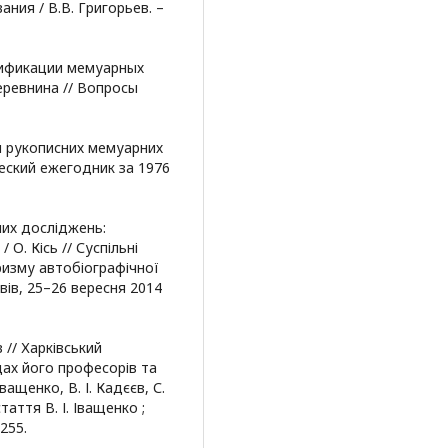
ния / В.В. Григорьев. –
сификации мемуарных
еревнина // Вопросы
я рукописних мемуарних
еский ежегодник за 1976
них досліджень:
 О. Кісь // Суспільні
ризму автобіографічної
ьвів, 25–26 вересня 2014
 // Харківський
дах його професорів та
 Іващенко, В. І. Кадєєв, С.
стаття В. І. Іващенко ;
–255.