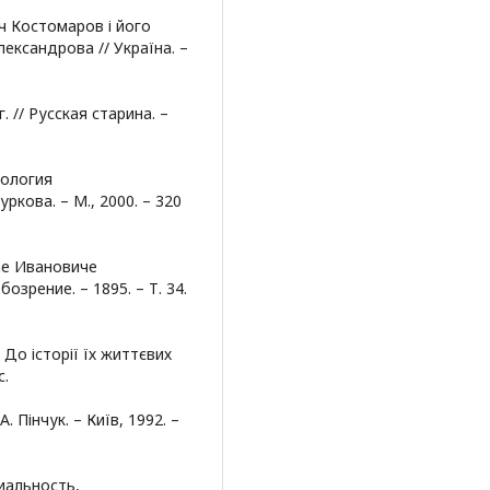
 Костомаров і його
ександрова // Україна. –
 // Русская старина. –
хология
ркова. – М., 2000. – 320
ае Ивановиче
озрение. – 1895. – Т. 34.
До історії їх життєвих
с.
 Пінчук. – Київ, 1992. –
иальность,