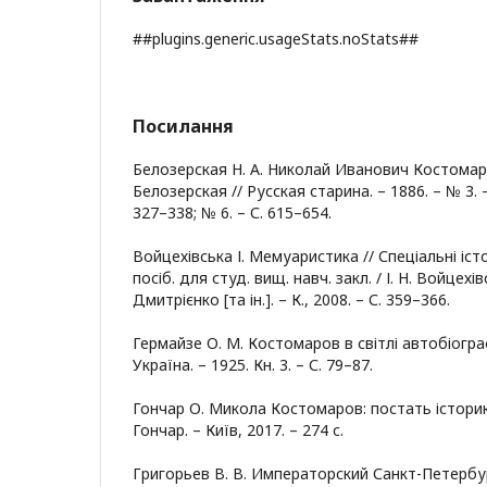
##plugins.generic.usageStats.noStats##
Посилання
Белозерская Н. А. Николай Иванович Костомаров,
Белозерская // Русская старина. – 1886. – № 3. –
327–338; № 6. – С. 615–654.
Войцехівська І. Мемуаристика // Спеціальні істо
посіб. для студ. вищ. навч. закл. / І. Н. Войцехі
Дмитрієнко [та ін.]. – К., 2008. – С. 359–366.
Гермайзе О. М. Костомаров в світлі автобіограф
Україна. – 1925. Кн. 3. – С. 79–87.
Гончар О. Микола Костомаров: постать історика
Гончар. – Київ, 2017. – 274 с.
Григорьев В. В. Императорский Санкт-Петербу