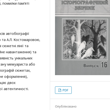
, помилки пам’яті
сів автобіографії
ю та А.Л. Костомаровою,
і сюжетні лінії та
йне навантаження) та
наявність унікальних
стану мемуариста або
іографій сюжетах,
рне оформлення),
ацію двох
ої автентичності.
PDF
Опубліковано