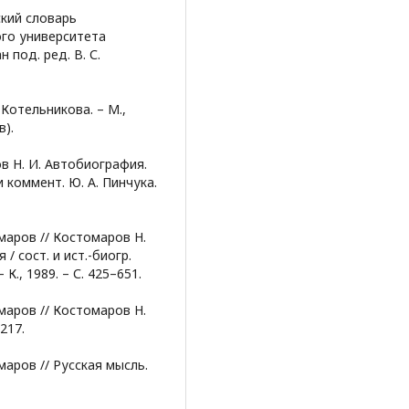
кий словарь
го университета
 под. ред. В. С.
 Котельникова. – М.,
в).
в Н. И. Автобиография.
и коммент. Ю. А. Пинчука.
маров // Костомаров Н.
 сост. и ист.-биогр.
 К., 1989. – С. 425–651.
маров // Костомаров Н.
217.
маров // Русская мысль.