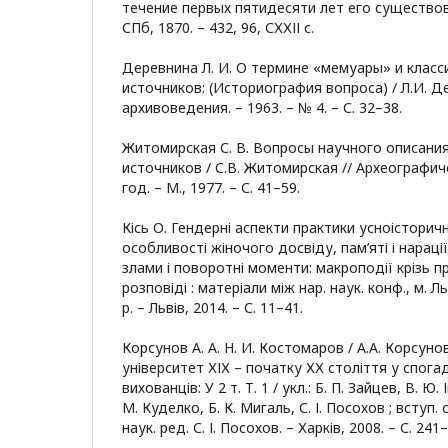
течение первых пятидесяти лет его существова
СПб, 1870. – 432, 96, СХХІІ с.
Деревнина Л. И. О термине «мемуары» и клас
источников: (Историография вопроса) / Л.И. Д
архивоведения. – 1963. – № 4. – С. 32–38.
Житомирская С. В. Вопросы научного описани
источников / С.В. Житомирская // Археографич
год. – М., 1977. – С. 41–59.
Кісь О. Гендерні аспекти практики усноісторич
особливості жіночого досвіду, пам’яті і нарації /
злами і поворотні моменти: макроподії крізь п
розповіді : матеріали між нар. наук. конф., м. Л
р. – Львів, 2014. – С. 11–41.
Корсунов А. А. Н. И. Костомаров / А.А. Корсунов
університет ХІХ – початку ХХ століття у спога
вихованців: У 2 т. Т. 1 / укл.: Б. П. Зайцев, В. Ю.
М. Куделко, Б. К. Мигаль, С. І. Посохов ; вступ. 
наук. ред. С. І. Посохов. – Харків, 2008. – С. 241