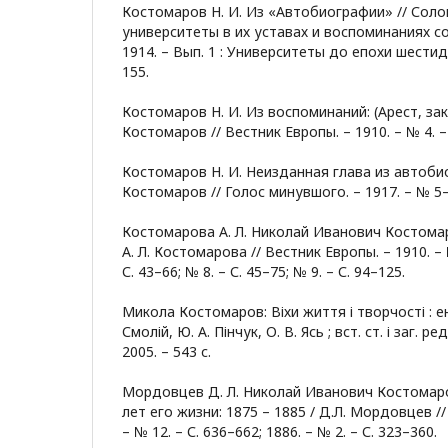
Костомаров Н. И. Из «Автобиографии» // Соло
университеты в их уставах и воспоминаниях со
1914. – Вып. 1 : Университеты до епохи шестид
155.
Костомаров Н. И. Из воспоминаний: (Арест, закл
Костомаров // Вестник Европы. – 1910. – № 4. – 
Костомаров Н. И. Неизданная глава из автобио
Костомаров // Голос минувшого. – 1917. – № 5–6
Костомарова А. Л. Николай Иванович Костомар
А. Л. Костомарова // Вестник Европы. – 1910. – №
С. 43–66; № 8. – С. 45–75; № 9. – С. 94–125.
Микола Костомаров: Віхи життя і творчості : енц
Смолій, Ю. А. Пінчук, О. В. Ясь ; вст. ст. і заг. ред
2005. – 543 с.
Мордовцев Д. Л. Николай Иванович Костомар
лет его жизни: 1875 – 1885 / Д.Л. Мордовцев //
– № 12. – С. 636–662; 1886. – № 2. – С. 323–360.