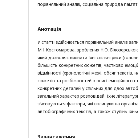
порівняльний аналіз, соціальна природа пам’яті
Анотація
У статті здійснюється порівняльний аналіз запи
М.І. Костомарова, зроблених Н.О. Білозерсько
який дозволяє виявити їхні спільні риси (головн
більшість конкретних сюжетів, частково емоці
відмінності (хронологічні межі, обсяг текстів, 
сюжетів та розбіжностей в описі емоційного 
конкретних деталей у спільних для двох автоб
загальний характер розповідей, їхнє літерату
з’ясовуються фактори, які вплинули на організ
автобіографічних текстів, а також ступінь їхнь
Завантаження