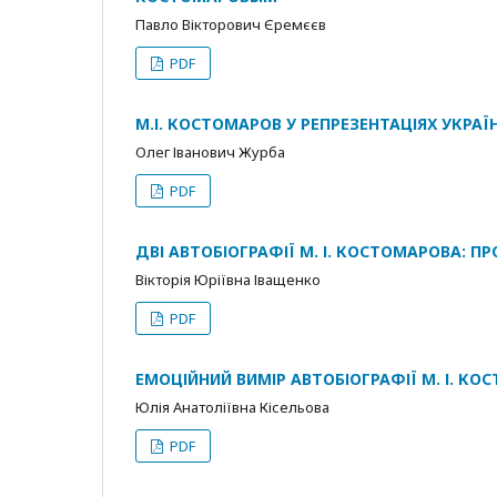
Павло Вікторович Єремєєв
PDF
М.І. КОСТОМАРОВ У РЕПРЕЗЕНТАЦІЯХ УКРАЇ
Олег Іванович Журба
PDF
ДВІ АВТОБІОГРАФІЇ М. І. КОСТОМАРОВА: П
Вікторія Юріївна Іващенко
PDF
ЕМОЦІЙНИЙ ВИМІР АВТОБІОГРАФІЇ М. І. К
Юлія Анатоліївна Кісельова
PDF