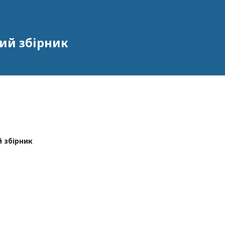
ий збірник
й збірник