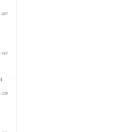
-207
-167
Ї
-228