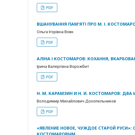
PDF
ВШАНУВАННЯ ПАМ'ЯТІ ПРО М. І. КОСТОМАРО
Ольга Ігорівна Вовк
PDF
АЛІНА І КОСТОМАРОВ: КОХАННЯ, ВКАРБОВА
Ірина Валеріївна Ворожбит
PDF
Н. М. КАРАМЗИН И Н. И. КОСТОМАРОВ: ДВ
Володимир Михайлович Дохопельников
PDF
«ЯВЛЕНИЕ НОВОЕ, ЧУЖДОЕ СТАРОЙ РУСИ»:
КОСТОМАРОВЫМ