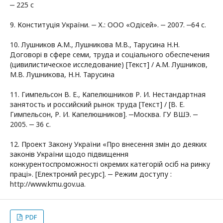
‒ 225 с
9. Конституція України. ‒ Х.: ООО «Одісей». ‒ 2007. ‒64 с.
10. Лушников А.М., Лушникова М.В., Тарусина Н.Н.
Договорі в сфере семи, труда и соціального обеспечения
(цивилистическое исследование) [Текст] / А.М. Лушников,
М.В. Лушникова, Н.Н. Тарусина
11. Гимпельсон В. Е., Капелюшников Р. И. Нестандартная
занятость и российский рынок труда [Текст] / [В. Е.
Гимпельсон, Р. И. Капелюшников]. ‒Москва. ГУ ВШЭ. ‒
2005. ‒ 36 с.
12. Проект Закону України «Про внесення змін до деяких
законів України щодо підвищення
конкурентоспроможності окремих категорій осіб на ринку
праці». [Електроний ресурс]. ‒ Режим доступу :
http://www.kmu.gov.ua.
PDF