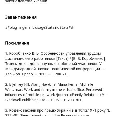
законодавства України.
Завантаження
##plugins.generic.usageStats.noStats##
Посилання
1. Коробченко В. В. Особенности управления трудом
дистанционных работников [Текст] / [В. В. Коробченко].
Тезисы докладов и научных сообщений участников V
Международной научно-практической конференции. ‒
Харьков. Право. ‒ 2013. ‒ С 208-210.
2. E Jeffrey Hill, Alan J Hawkins, Maria Ferris, Michelle
Weitzman. Work and family in the virtual office: Perceived
influences of mobile telework./Journal «Family Relations»// -
Blackwell Publishing Ltd. ‒ 1996. ‒ P. 293-301.
3. Кодекс законів про працю України від 10.12.1971 року №
322-VIII [Електроний ресурс]. ‒ Режим доступу