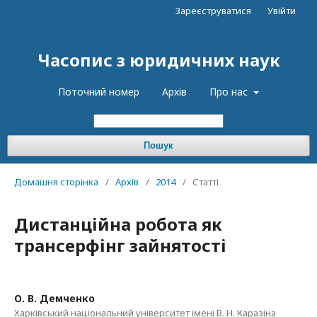
Зареєструватися
Увійти
Часопис з юридичних наук
Поточний номер
Архів
Про нас
Пошук
Домашня сторінка
/
Архів
/
2014
/
Статті
Дистанційна робота як
трансерфінг зайнятості
О. В. Демченко
Харківський національний університет імені В. Н. Каразіна