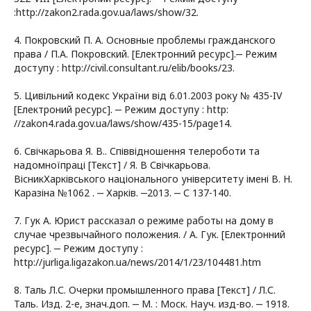
:http://zakon2.rada.gov.ua/laws/show/32.
4. Покровский П. А. Основные проблемы гражданского
права / П.А. Покровский. [Електронний ресурс].‒ Режим
доступу : http://civil.consultant.ru/elib/books/23.
5. Цивільний кодекс України від 6.01.2003 року № 435-IV
[Електроний ресурс]. ‒ Режим доступу : http:
//zakon4.rada.gov.ua/laws/show/435-15/page14.
6. Свічкарьова Я. В.. Співвідношення телероботи та
надомноїпраці [Текст] / Я. В Свічкарьова.
ВісникХарківського національного університету імені В. Н.
Каразіна №1062 . ‒ Харків. ‒2013. ‒ С 137-140.
7. Гук А. Юрист рассказал о режиме работы на дому в
случае чрезвычайного положения. / А. Гук. [Електронний
ресурс]. ‒ Режим доступу :
http://jurliga.ligazakon.ua/news/2014/1/23/104481.htm
8. Таль Л.С. Очерки промышленного права [Текст] / Л.С.
Таль. Изд. 2-е, знач.доп. ‒ М. : Моск. Науч. изд-во. ‒ 1918.