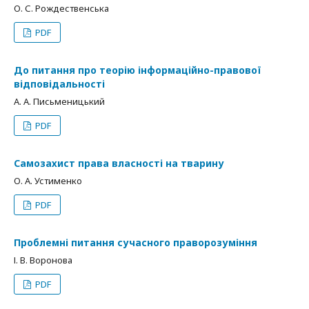
О. С. Рождественська
PDF
До питання про теорію інформаційно-правової
відповідальності
А. А. Письменицький
PDF
Самозахист права власності на тварину
О. А. Устименко
PDF
Проблемні питання сучасного праворозуміння
І. В. Воронова
PDF