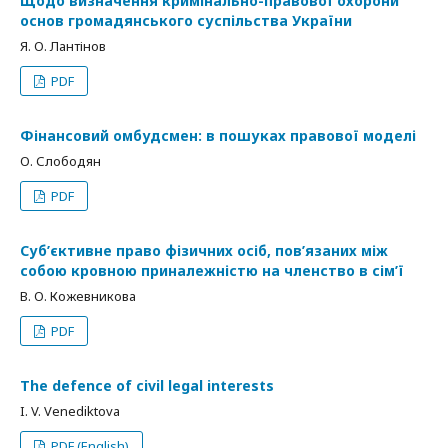
Щодо визначення кримінально-правової охорони
основ громадянського суспільства України
Я. О. Лантінов
PDF
Фінансовий омбудсмен: в пошуках правової моделі
О. Слободян
PDF
Суб’єктивне право фізичних осіб, пов’язаних між
собою кровною приналежністю на членство в сім’ї
В. О. Кожевникова
PDF
The defence of civil legal interests
I. V. Venediktova
PDF (English)