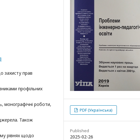
8
о захисту прав
івниками профільних
ь, монографічні роботи,
PDF (Українська)
 джерела. Також
Published
ому рівнях щодо
2025-02-26