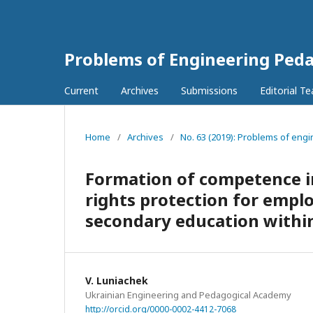
Problems of Engineering Ped
Current
Archives
Submissions
Editorial T
Home
/
Archives
/
No. 63 (2019): Problems of engi
Formation of competence in 
rights protection for emplo
secondary education withi
V. Luniachek
Ukrainian Engineering and Pedagogical Academy
http://orcid.org/0000-0002-4412-7068