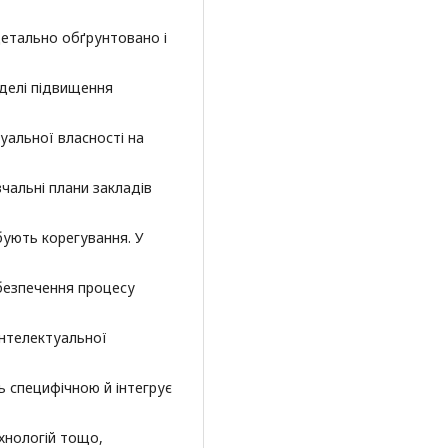
етально обґрунтовано і
делі підвищення
туальної власності на
чальні плани закладів
ебують корегування. У
безпечення процесу
 інтелектуальної
ь специфічною й інтегрує
ехнологій тощо,