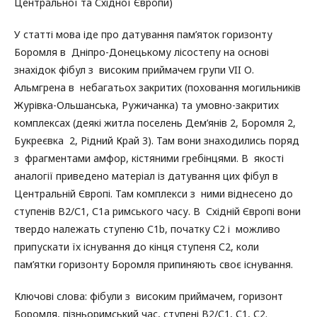
Центральної та Східної Європи)
У статті мова іде про датування пам’яток горизонту
Боромля в Дніпро-Донецькому лісостепу на основі
знахідок фібул з високим приймачем групи VII О.
Альмгрена в небагатьох закритих (поховання могильників
Журівка-Ольшанська, Ружичанка) та умовно-закритих
комплексах (деякі житла поселень Дем’янів 2, Боромля 2,
Букреєвка 2, Рідний Край 3). Там вони знаходились поряд
з фрагментами амфор, кістяними гребінцями. В якості
аналогії приведено матеріал із датування цих фібул в
Центральній Європі. Там комплекси з ними віднесено до
ступенів В2/С1, С1а римського часу. В Східній Європі вони
твердо належать ступеню С1b, початку С2 і можливо
припускати їх існування до кінця ступеня С2, коли
пам’ятки горизонту Боромля припиняють своє існування.
Ключові слова: фібули з високим приймачем, горизонт
Боромля, пізньоримський час, ступені В2/С1, С1, С2.