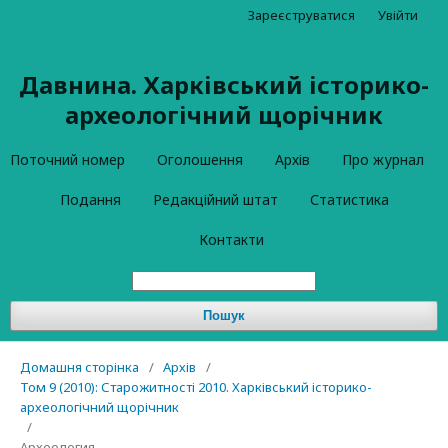
Зареєструватися
Увійти
Давнина. Харківський історико-
археологічний щорічник
Поточний номер
Оголошення
Архів
Про журнал
Подання
Редакційний штат
Статистика
Контакти
Пошук
Домашня сторінка
/
Архів
/
Том 9 (2010): Старожитності 2010. Харківський історико-
археологічний щорічник
/
Археология