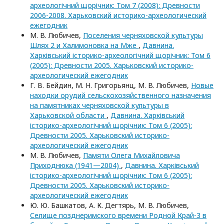
археологічний щорічник: Том 7 (2008): Древности
2006-2008. Харьковский историко-археологический
ежегодник
М. В. Любичев,
Поселения черняховской культуры
Шлях 2 и Халимоновка на Мже
,
Давнина.
Харківський історико-археологічний щорічник: Том 6
(2005): Древности 2005. Харьковский историко-
археологический ежегодник
Г. В. Бейдин, М. Н. Григорьянц, М. В. Любичев,
Новые
находки орудий сельскохозяйственного назначения
на памятниках черняховской культуры в
Харьковской области
,
Давнина. Харківський
історико-археологічний щорічник: Том 6 (2005):
Древности 2005. Харьковский историко-
археологический ежегодник
М. В. Любичев,
Памяти Олега Михайловича
Приходнюка (1941—2004)
,
Давнина. Харківський
історико-археологічний щорічник: Том 6 (2005):
Древности 2005. Харьковский историко-
археологический ежегодник
Ю. Ю. Башкатов, А. К. Дегтярь, М. В. Любичев,
Селище позднеримского времени Родной Край-3 в