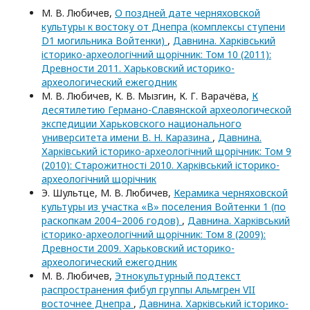
М. В. Любичев,
О поздней дате черняховской
культуры к востоку от Днепра (комплексы ступени
D1 могильника Войтенки)
,
Давнина. Харківський
історико-археологічний щорічник: Том 10 (2011):
Древности 2011. Харьковский историко-
археологический ежегодник
М. В. Любичев, К. В. Мызгин, К. Г. Варачёва,
К
десятилетию Германо-Славянской археологической
экспедиции Харьковского национального
университета имени В. Н. Каразина
,
Давнина.
Харківський історико-археологічний щорічник: Том 9
(2010): Старожитності 2010. Харківський історико-
археологічний щорічник
Э. Шультце, М. В. Любичев,
Керамика черняховской
культуры из участка «В» поселения Войтенки 1 (по
раскопкам 2004–2006 годов)
,
Давнина. Харківський
історико-археологічний щорічник: Том 8 (2009):
Древности 2009. Харьковский историко-
археологический ежегодник
М. В. Любичев,
Этнокультурный подтекст
распространения фибул группы Альмгрен VII
восточнее Днепра
,
Давнина. Харківський історико-