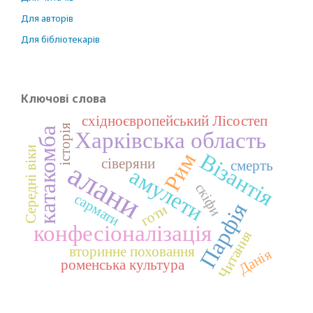
Для авторів
Для бібліотекарів
Ключові слова
східноєвропейський Лісостеп
історія
катакомба
Харківська область
Середні віки
Рим
Візантія
сіверяни
смерть
алани
амулети
скіфи
сармати
Парфія
готи
конфесіоналізація
Читання
вторинне поховання
Данія
роменська культура