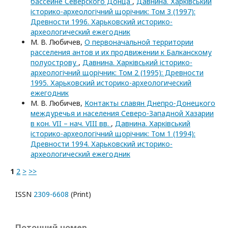
бассейне Северского Донца
,
Давнина. Харківський
історико-археологічний щорічник: Том 3 (1997):
Древности 1996. Харьковский историко-
археологический ежегодник
М. В. Любичев,
О первоначальной территории
расселения антов и их продвижении к Балканскому
полуострову
,
Давнина. Харківський історико-
археологічний щорічник: Том 2 (1995): Древности
1995. Харьковский историко-археологический
ежегодник
М. В. Любичев,
Контакты славян Днепро-Донецкого
междуречья и населения Северо-Западной Хазарии
в кон. VII – нач. VIII вв.
,
Давнина. Харківський
історико-археологічний щорічник: Том 1 (1994):
Древности 1994. Харьковский историко-
археологический ежегодник
1
2
>
>>
ISSN
2309-6608
(Print)
Поточний номер