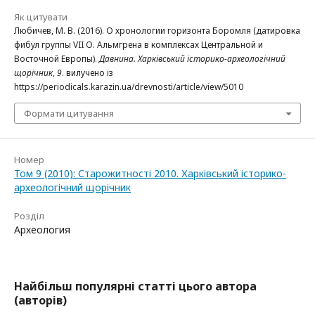
Як цитувати
Любичев, М. В. (2016). О хронологии горизонта Боромля (датировка
фибул группы VII О. Альмгрена в комплексах Центральной и
Восточной Европы).
Давнина. Харківський історико-археологічний
щорічник
,
9
. вилучено із
https://periodicals.karazin.ua/drevnosti/article/view/5010
Формати цитування
Номер
Том 9 (2010): Старожитності 2010. Харківський історико-
археологічний щорічник
Розділ
Археология
Найбільш популярні статті цього автора
(авторів)