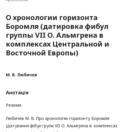
О хронологии горизонта
Боромля (датировка фибул
группы VII О. Альмгрена в
комплексах Центральной и
Восточной Европы)
М. В. Любичев
Анотація
Резюме
Любичев М. В. Про хронологію горизонту Боромля
(датування фібул групи VII О. Альмгрена в комплексах