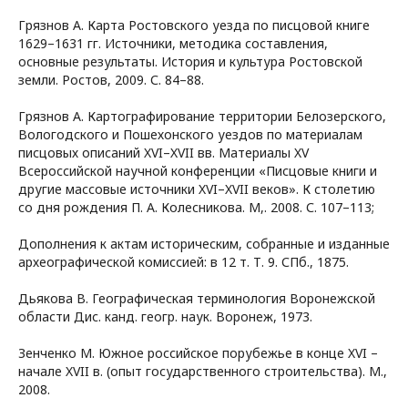
Грязнов А. Карта Ростовского уезда по писцовой книге
1629–1631 гг. Источники, методика составления,
основные результаты. История и культура Ростовской
земли. Ростов, 2009. С. 84–88.
Грязнов А. Картографирование территории Белозерского,
Вологодского и Пошехонского уездов по материалам
писцовых описаний XVI–XVII вв. Материалы XV
Всероссийской научной конференции «Писцовые книги и
другие массовые источники XVI–XVII веков». К столетию
со дня рождения П. А. Колесникова. М,. 2008. С. 107–113;
Дополнения к актам историческим, собранные и изданные
археографической комиссией: в 12 т. Т. 9. СПб., 1875.
Дьякова В. Географическая терминология Воронежской
области Дис. канд. геогр. наук. Воронеж, 1973.
Зенченко М. Южное российское порубежье в конце XVI –
начале XVII в. (опыт государственного строительства). М.,
2008.