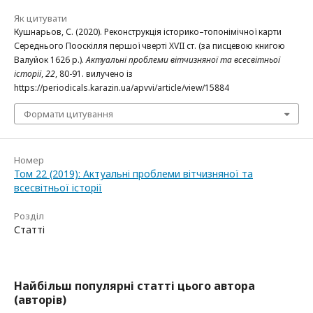
Як цитувати
Кушнарьов, С. (2020). Реконструкція історико–топонімічної карти
Середнього Пооскілля першої чверті XVII ст. (за писцевою книгою
Валуйок 1626 р.).
Актуальні проблеми вітчизняної та всесвітньої
історії
,
22
, 80-91. вилучено із
https://periodicals.karazin.ua/apvvi/article/view/15884
Формати цитування
Номер
Том 22 (2019): Актуальні проблеми вітчизняної та
всесвітньої історії
Розділ
Статті
Найбільш популярні статті цього автора
(авторів)