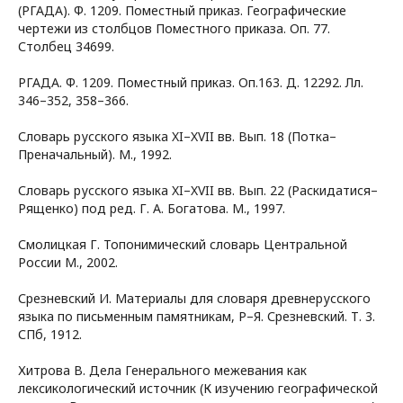
(РГАДА). Ф. 1209. Поместный приказ. Географические
чертежи из столбцов Поместного приказа. Оп. 77.
Столбец 34699.
РГАДА. Ф. 1209. Поместный приказ. Оп.163. Д. 12292. Лл.
346–352, 358–366.
Словарь русского языка XI–XVII вв. Вып. 18 (Потка–
Преначальный). М., 1992.
Словарь русского языка XI–XVII вв. Вып. 22 (Раскидатися–
Рященко) под ред. Г. А. Богатова. М., 1997.
Смолицкая Г. Топонимический словарь Центральной
России М., 2002.
Срезневский И. Материалы для словаря древнерусского
языка по письменным памятникам, Р–Я. Срезневский. Т. 3.
СПб, 1912.
Хитрова В. Дела Генерального межевания как
лексикологический источник (К изучению географической