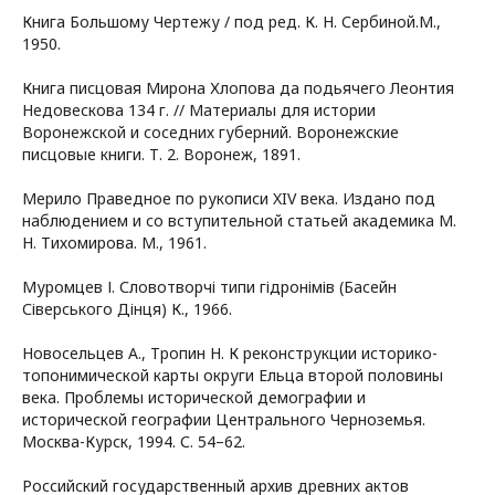
Книга Большому Чертежу / под ред. К. Н. Сербиной.М.,
1950.
Книга писцовая Мирона Хлопова да подьячего Леонтия
Недовескова 134 г. // Материалы для истории
Воронежской и соседних губерний. Воронежские
писцовые книги. Т. 2. Воронеж, 1891.
Мерило Праведное по рукописи XIV века. Издано под
наблюдением и со вступительной статьей академика М.
Н. Тихомирова. М., 1961.
Муромцев І. Словотворчі типи гідронімів (Басейн
Сіверського Дінця) К., 1966.
Новосельцев А., Тропин Н. К реконструкции историко-
топонимической карты округи Ельца второй половины
века. Проблемы исторической демографии и
исторической географии Центрального Черноземья.
Москва-Курск, 1994. С. 54–62.
Российский государственный архив древних актов