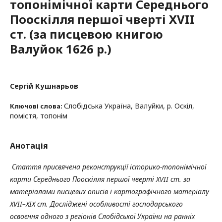
топонімічної карти Середнього
Пооскілля першої чверті XVII
ст. (за писцевою книгою
Валуйок 1626 р.)
Сергій Кушнарьов
Слобідська Україна, Валуйки, р. Оскіл,
Ключові слова:
помістя, топонім
Анотація
Стаття присвячена реконструкції історико-топонімічної
карти Середнього Пооскілля першої чверті XVII ст. за
матеріалами писцевих описів і картографічного матеріалу
XVII–XIX ст. Досліджені особливості господарського
освоєння одного з регіонів Слобідської України на ранніх