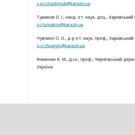
s.yu.strashnyuk@karazin.ua
Тумаков О. І., канд. іст. наук, доц., Харківськи
o.i.tumakov@karazin.ua
Чувпило О. О., д-р іст. наук, проф., Харківський
o.o.chuvpylo@karazin.ua
Ячменіхін К. М., д.і.н., проф., Чернігівський де
Україна