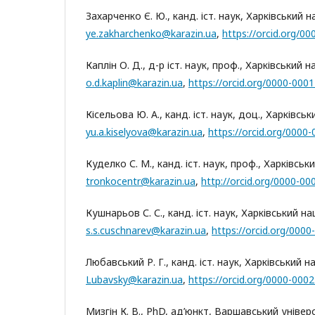
Захарченко Є. Ю., канд. іст. наук, Харківський н
ye.zakharchenko@karazin.ua
,
https://orcid.org/0
Каплін О. Д., д-р іст. наук, проф., Харківський 
o.d.kaplin@karazin.ua
,
https://orcid.org/0000-000
Кісельова Ю. А., канд. іст. наук, доц., Харківсь
yu.a.kiselyova@karazin.ua
,
https://orcid.org/0000
Куделко С. М., канд. іст. наук, проф., Харківськ
tronkocentr@karazin.ua
,
http://orcid.org/0000-0
Кушнарьов С. С., канд. іст. наук, Харківський на
s.s.cuschnarev@karazin.ua
,
https://orcid.org/000
Любавський Р. Г., канд. іст. наук, Харківський н
Lubavsky@karazin.ua
,
https://orcid.org/0000-000
Мизгін К. В., PhD, ад’юнкт, Варшавський уніве