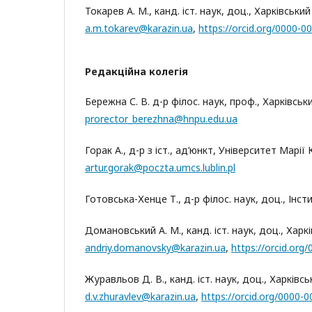
Токарев А. М., канд. іст. наук, доц., Харківськи
a.m.tokarev@karazin.ua
,
https://orcid.org/0000-
Редакційна колегія
Бережна С. В. д-р філос. наук, проф., Харківськ
proreсtor_berezhna@hnpu.edu.ua
Горак А., д-р з іст., ад’юнкт, Університет Марі
artur.gorak@poczta.umcs.lublin.pl
Готовська-Хенце Т., д-р філос. наук, доц., Інст
Домановський А. М., канд. іст. наук, доц., Харк
andriy.domanovsky@karazin.ua
,
https://orcid.or
Журавльов Д. В., канд. іст. наук, доц., Харківс
d.v.zhuravlev@karazin.ua
,
https://orcid.org/0000-