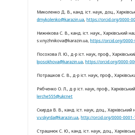
Миколенко Д. В., канд. іст. наук, доц., Харківс
dmykolenko@karazin.ua
,
https://orcid.org/0000-
Нижнікова С. В., канд. іст. наук., Харківський н
s.v.nyzhnikova@karazin.ua,
https://orcid.org/0000
Посохова Л. Ю., д-р іст. наук, проф., Харківськ
lposokhova@karazin.ua
,
https://orcid.org/0000-0
Потрашков С. В., д-р іст. наук, проф., Харківс
Рябченко О. Л., д-р іст. наук, проф., Харківськи
lerche555@ukr.net
Скирда В. В., канд. іст. наук, доц., Харківський
v.v.skyrda@karazin.ua
,
http://orcid.org/0000-0001
Страшнюк С. Ю., канд. іст. наук, доц., Харківсь