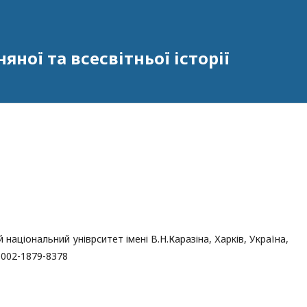
ної та всесвітньої історії
ий національний уніврситет імені В.Н.Каразіна, Харків, Україна,
0-0002-1879-8378