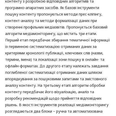
контенту з розробкою відповідних алгоритмів та
програмно-апаратних засобів. Як базові інструменти
пошуку контенту пропонуються методи прес-кліпінгу,
контент-аналізу та методи формалізації даних при
створенні профільних медіазвітів. Пропонується базовий
алгоритм медіамоніторингу, що містить три етапи.
Перший етап передбачає збирання тематичної інформації
із первинною систематизацією отриманих даних за
критеріями хронології публікації, ключових слів (назви,
терміни, імена) та локалізації зони пошуку в онлайн- та
офлайн-форматах. До другого етапу належать завдання
поглибленої систематизації отриманих даних шляхом
впорядкування за пошуковими запитами та змістовного
аналізу контенту. На третьому етапі алгоритм обробки
контенту передбачає його візуалізацію, аналіз та
розробку рекомендацій щодо прийняття відповідних
рішень. В якості інструментів реалізації медіамоніторингу
розглядаються два блоки – ручна та автоматизована