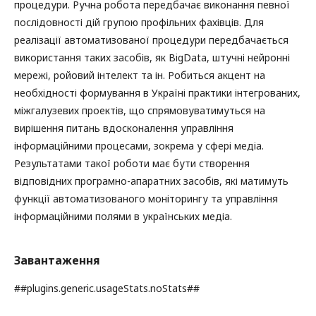
процедури. Ручна робота передбачає виконання певної
послідовності дій групою профільних фахівців. Для
реалізації автоматизованої процедури передбачається
використання таких засобів, як BigData, штучні нейронні
мережі, ройовий інтелект та ін. Робиться акцент на
необхідності формування в Україні практики інтегрованих,
міжгалузевих проектів, що спрямовуватимуться на
вирішення питань вдосконалення управління
інформаційними процесами, зокрема у сфері медіа.
Результатами такої роботи має бути створення
відповідних програмно-апаратних засобів, які матимуть
функції автоматизованого моніторингу та управління
інформаційними полями в українських медіа.
Завантаження
##plugins.generic.usageStats.noStats##