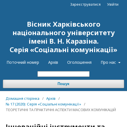
Зареєструватися
Увійти
Вісник Харківського
національного університету
імені В. Н. Каразіна.
Серія «Соціальні комунікації»
Поточний номер
Архів
Оголошення
Про нас
Пошук
Домашня сторінка
/
Архів
/
№ 17 (2020): Серія «Соціальні комунікації»
/
ТЕОРЕТИЧНІ ТА ПРАКТИЧНІ АСПЕКТИ МАСОВИХ КОМУНІКАЦІЙ
Інноваційні інструменти та