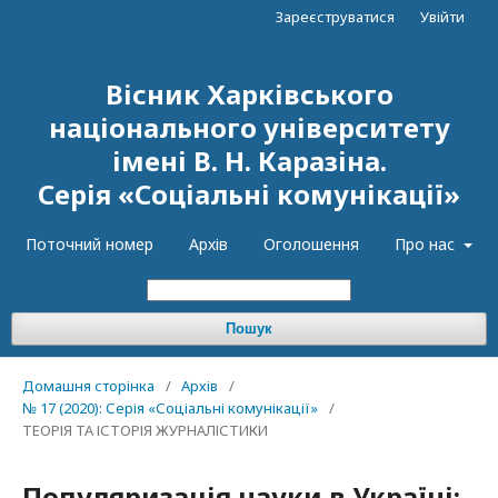
Зареєструватися
Увійти
Вісник Харківського
національного університету
імені В. Н. Каразіна.
Серія «Соціальні комунікації»
Поточний номер
Архів
Оголошення
Про нас
Пошук
Домашня сторінка
/
Архів
/
№ 17 (2020): Серія «Соціальні комунікації»
/
ТЕОРІЯ ТА ІСТОРІЯ ЖУРНАЛІСТИКИ
Популяризація науки в Україні: