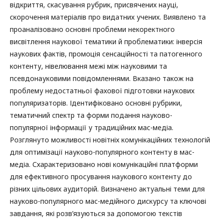
відкриття, скасування рубрик, присвячених науці,
скорочення матеріалів про видатних учених. Виявлено та
проаналізовано основні проблеми некоректного
висвітлення наукової тематики й проблематики: інверсія
наукових фактів, промоція сенсаційності та патогенного
контенту, нівелювання межі між науковими та
псевдонауковими повідомленнями. Вказано також на
проблему недостатньої фахової підготовки наукових
популяризаторів. Ідентифіковано основні рубрики,
тематичний спектр та форми подання науково-
популярної інформації у традиційних мас-медіа.
Розглянуто можливості новітніх комунікаційних технологій
для оптимізації науково-популярного контенту в мас-
медіа. Схарактеризовано нові комунікаційні платформи
для ефективного просування наукового контенту до
різних цільових аудиторій. Визначено актуальні теми для
науково-популярного мас-медійного дискурсу та ключові
завдання, які розв’язуються за допомогою текстів