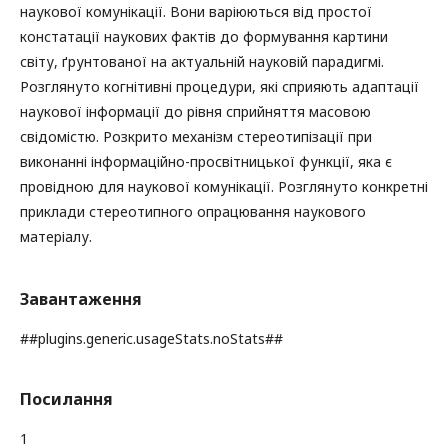
наукової комунікації. Вони варіюються від простої
констатації наукових фактів до формування картини
світу, ґрунтованої на актуальній науковій парадигмі.
Розглянуто когнітивні процедури, які сприяють адаптації
наукової інформації до рівня сприйняття масовою
свідомістю. Розкрито механізм стереотипізації при
виконанні інформаційно-просвітницької функції, яка є
провідною для наукової комунікації. Розглянуто конкретні
приклади стереотипного опрацювання наукового
матеріалу.
Завантаження
##plugins.generic.usageStats.noStats##
Посилання
1