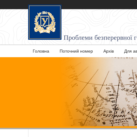
Проблеми безперервної ге
Головна
Поточний номер
Архів
Для а