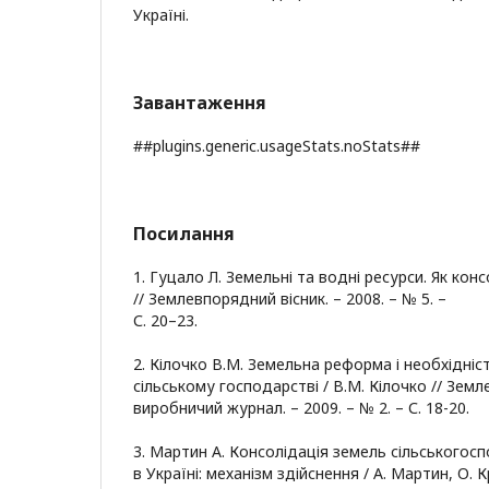
Україні.
Завантаження
##plugins.generic.usageStats.noStats##
Посилання
1. Гуцало Л. Земельні та водні ресурси. Як конс
// Землевпорядний вісник. – 2008. – № 5. –
С. 20–23.
2. Кілочко В.М. Земельна реформа і необхідніс
сільському господарстві / В.М. Кілочко // Земле
виробничий журнал. – 2009. – № 2. – С. 18-20.
3. Мартин А. Консолідація земель сільськогос
в Україні: механізм здійснення / А. Мартин, О. 