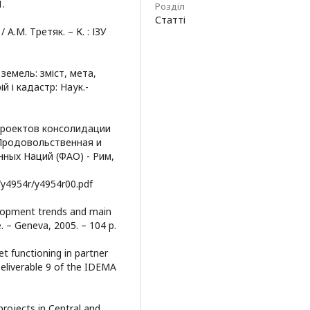
1.
Розділ
Статті
А.М. Третяк. – К. : ІЗУ
земель: зміст, мета,
й і кадастр: Наук.-
проектов консолидации
 Продовольственная и
ных Наций (ФАО) - Рим,
/y4954r/y4954r00.pdf
elopment trends and main
. – Geneva, 2005. – 104 р.
et functioning in partner
Deliverable 9 of the IDEMA
projects in Central and