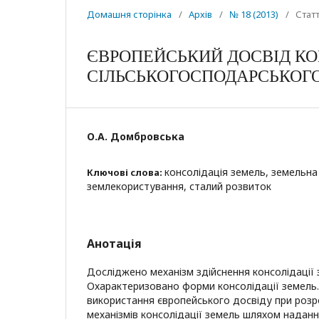
Домашня сторінка
/
Архів
/
№ 18 (2013)
/
Статт
ЄВРОПЕЙСЬКИЙ ДОСВІД КО
СІЛЬСЬКОГОСПОДАРСЬКОГ
О.А. Домбровська
консолідація земель, земельн
Ключові слова:
землекористування, сталий розвиток
Анотація
Досліджено механізм здійснення консолідації
Охарактеризовано форми консолідації земель
використання європейського досвіду при розр
механізмів консолідації земель шляхом наданн