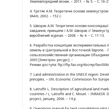
Землевпорядний вісник. – 2011. – № 5. – С. 16-2
4. Третяк А.М. Теоретичні основи землеустрою / 
УААН, 2002. – 152 с.
5. Шворак А.М. Теоретичні основи консолідації 
завдання, принципи / А.М. Шворак // Землеустрі
виробничий журнал. – 2008. – № 4. – С. 11-13.
6. Разработка концепции экспериментальных 
земель в Центральной и Восточной Европе. -
сельскохозяйственная организация Объединен
2005 [Электрон. ресурс]. –
Режим доступа: ftp://ftp.fao.org/docrep/fao/006
7. Land administration in the UNECE region: Dev
principles. – UN. Economic Commission for Europe
8. Latruffe L. Description of agricultural land mark
countries / L. Latruffe and C. Mouel. – INRAESR. 
project, January, 2006. – 14 р.
9. Operations manual for land consolidation pilot 