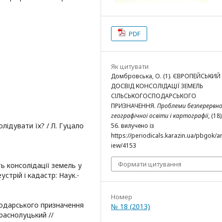
PDF
Як цитувати
Домбровська, О. (1). ЄВРОПЕЙСЬКИЙ
ДОСВІД КОНСОЛІДАЦІЇ ЗЕМЕЛЬ
СІЛЬСЬКОГОСПОДАРСЬКОГО
ПРИЗНАЧЕННЯ.
Проблеми безперервно
географічної освіти і картографії
, (18)
олідувати їх? / Л. Гуцало
56. вилучено із
https://periodicals.karazin.ua/pbgok/ar
iew/4153
Формати цитування
ть консолідації земель у
устрій і кадастр: Наук.-
Номер
подарського призначення
№ 18 (2013)
Краснолуцький //