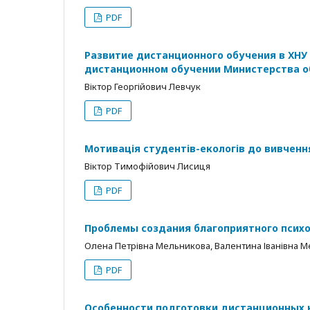
PDF
Развитие дистанционного обучения в ХНУ 
дистанционном обучении Министерства о
Віктор Георгійович Левчук
PDF
Мотивація студентів-екологів до вивчен
Віктор Тимофійович Лисиця
PDF
Проблемы создания благоприятного психо
Олена Петрівна Мельникова, Валентина Іванівна 
PDF
Особенности подготовки дистанционных 