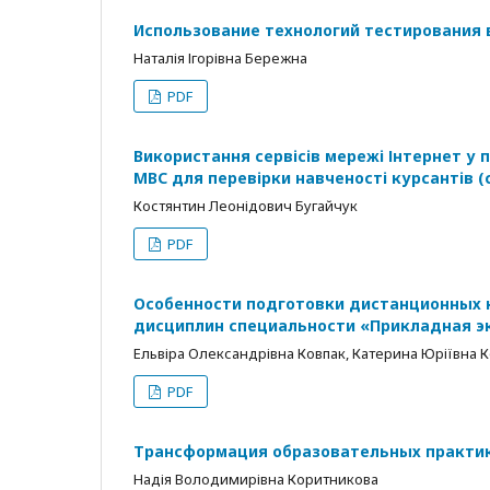
Использование технологий тестирования
Наталія Ігорівна Бережна
PDF
Використання сервісів мережі Інтернет у
МВС для перевірки навченості курсантів (с
Костянтин Леонідович Бугайчук
PDF
Особенности подготовки дистанционных 
дисциплин специальности «Прикладная э
Ельвіра Олександрівна Ковпак, Катерина Юріївна 
PDF
Трансформация образовательных практик
Надія Володимирівна Коритникова