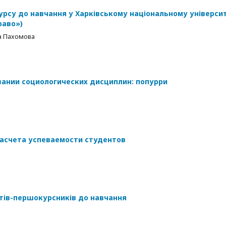
урсу до навчання у Харківському національному універси
раво»)
а Пахомова
вании социологических дисциплин: попурри
расчета успеваемости студентов
нтів-першокурсників до навчання