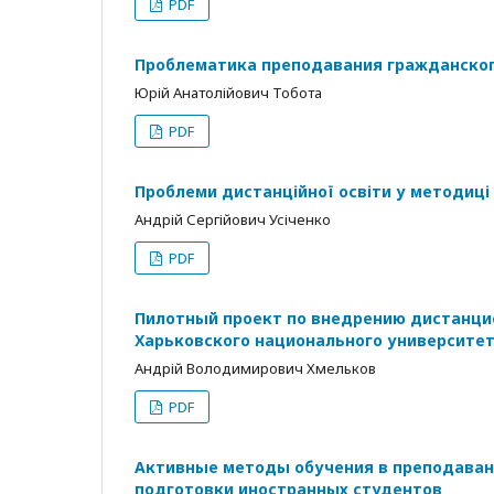
PDF
Проблематика преподавания гражданског
Юрій Анатолійович Тобота
PDF
Проблеми дистанційної освіти у методиці
Андрій Сергійович Усіченко
PDF
Пилотный проект по внедрению дистанци
Харьковского национального университета
Андрій Володимирович Хмельков
PDF
Активные методы обучения в преподаван
подготовки иностранных студентов