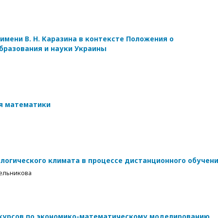
имени В. Н. Каразина в контексте Положения о
бразования и науки Украины
ня математики
логического климата в процессе дистанционного обучен
Мельникова
курсов по экономико-математическому моделированию