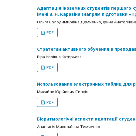
Адаптація іноземних студентів першого к
імені В. Н. Каразіна (напрям підготовки «П
Ольга Володимирівна Демченко, Ірина Анатоліївн
PDF
Стратегии активного обучения в препода
Віра Ігорівна Кутирьова
PDF
Использование электронных таблиц для 
Михайло Юрійович Силкін
PDF
Біоритмологічні аспекти адаптації студе
Анастасія Миколаївна Тимченко