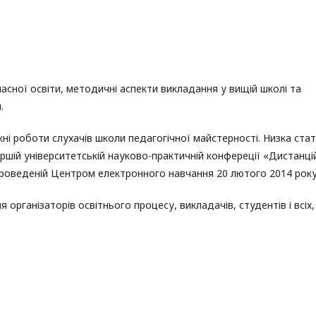
асної освіти, методичні аспекти викладання у вищій школі та
.
ні роботи слухачів школи педагогічної майстерності. Низка ста
ршій університетській науково-практичній конфереції «Дистанці
 проведеній Центром електронного навчання 20 лютого 2014 року
організаторів освітнього процесу, викладачів, студентів і всіх,