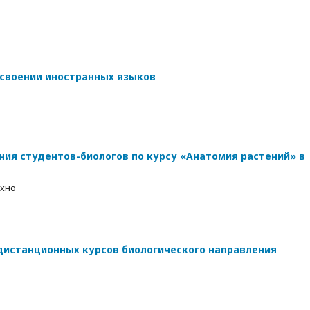
освоении иностранных языков
ния студентов-биологов по курсу «Анатомия растений» в
Юхно
истанционных курсов биологического направления