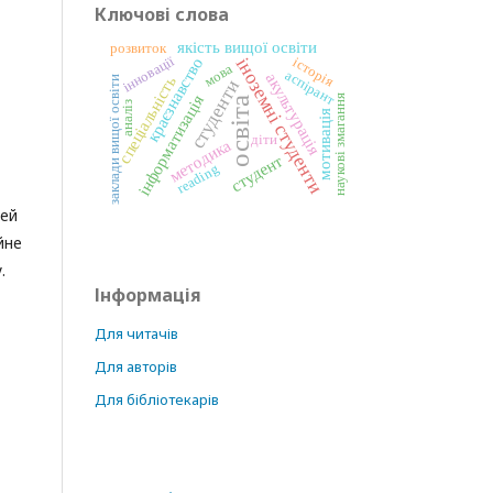
Ключові слова
якість вищої освіти
розвиток
інновації
іноземні студенти
краєзнавство
історія
мова
аспірант
акультурація
спеціальність
заклади вищої освіти
студенти
інформатизація
наукові змагання
освіта
аналіз
мотивація
діти
методика
студент
reading
тей
йне
.
Інформація
Для читачів
Для авторів
Для бібліотекарів