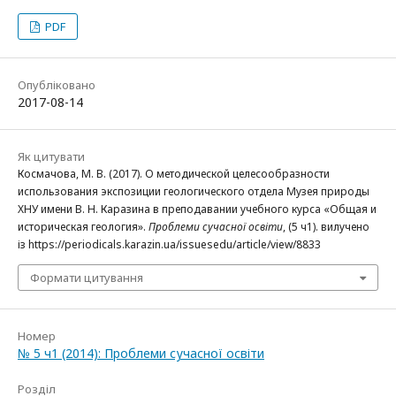
PDF
Опубліковано
2017-08-14
Як цитувати
Космачова, М. В. (2017). О методической целесообразности
использования экспозиции геологического отдела Музея природы
ХНУ имени В. Н. Каразина в преподавании учебного курса «Общая и
историческая геология».
Проблеми сучасної освіти
, (5 ч1). вилучено
із https://periodicals.karazin.ua/issuesedu/article/view/8833
Формати цитування
Номер
№ 5 ч1 (2014): Проблеми сучасної освіти
Розділ