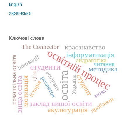
English
Українська
Ключові слова
краєзнавство
The Connector
освітній процес
інформатизація
інновації
позашкільна освіта
андрагогіка
читання
студенти
методика
аспірант
освіта
діти
студент
Україна
розвиток
мотивація
вища освіта
історія
мова
проблеми
заклад вищої освіти
акультурація