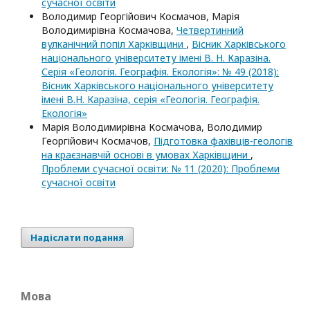
сучасної освіти
Володимир Георгійович Космачов, Марія
Володимирівна Космачова,
Четвертинний
вулканічний попіл Харківщини
,
Вісник Харківського
національного університету імені В. Н. Каразіна.
Серія «Геологія. Географія. Екологія»: № 49 (2018):
Вісник Харківського національного університету
імені В.Н. Каразіна, серія «Геологія. Географія.
Екологія»
Марія Володимирівна Космачова, Володимир
Георгійович Космачов,
Підготовка фахівців-геологів
на краєзнавчій основі в умовах Харківщини
,
Проблеми сучасної освіти: № 11 (2020): Проблеми
сучасної освіти
Надіслати подання
Мова