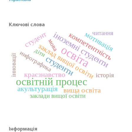
Ключові слова
читання
студент
іноземні студенти
мотивація
компетентність
мова
заклад вищої освіти
освіта
діти
инфографика
інновації
студенти
краєзнавство
історія
освітній процес
акультурація
вища освіта
заклади вищої освіти
Інформація