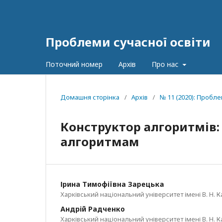
Проблеми сучасної освіти
Поточний номер
Архів
Про нас
Домашня сторінка
/
Архів
/
№ 11 (2020): Пробле
Конструктор алгоритмів:
алгоритмам
Ірина Тимофіївна Зарецька
Харківський національний університет імені В. Н. К
Андрій Радченко
Харківський національний університет імені В. Н. К