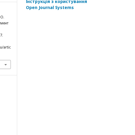
Інструкція з користування
Open Journal Systems
 О.
умент
7.
u/artic