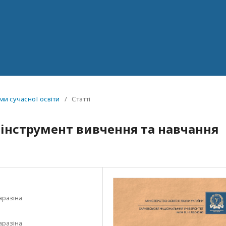
ми сучасної освіти
/
Статті
 інструмент вивчення та навчання
аразіна
аразіна