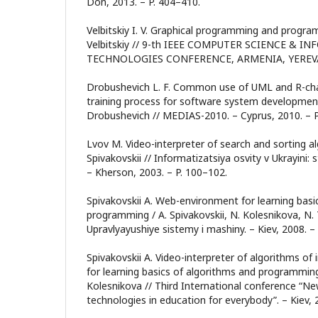
Don, 2013. – P. 404–410.
Velbitskiy I. V. Graphical programming and programs 
Velbitskiy // 9-th IEEE COMPUTER SCIENCE & 
TECHNOLOGIES CONFERENCE, ARMENIA, YEREVAN
Drobushevich L. F. Common use of UML and R-cha
training process for software system development
Drobushevich // MEDIAS-2010. – Cyprus, 2010. – P
Lvov M. Video-interpreter of search and sorting al
Spivakovskii // Informatizatsiya osvity v Ukrayini: 
– Kherson, 2003. – P. 100–102.
Spivakovskii A. Web-environment for learning basi
programming / A. Spivakovskii, N. Kolesnikova, N. 
Upravlyayushiye sistemy i mashiny. – Kiev, 2008. – 
Spivakovskii A. Video-interpreter of algorithms o
for learning basics of algorithms and programming 
Kolesnikova // Third International conference “N
technologies in education for everybody”. – Kiev, 