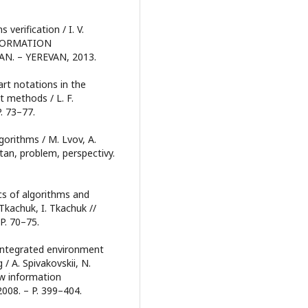
verification / I. V.
INFORMATION
. – YEREVAN, 2013.
rt notations in the
 methods / L. F.
. 73–77.
gorithms / M. Lvov, A.
stan, problem, perspectivy.
cs of algorithms and
Tkachuk, I. Tkachuk //
P. 70–75.
f integrated environment
/ A. Spivakovskii, N.
ew information
2008. – P. 399–404.