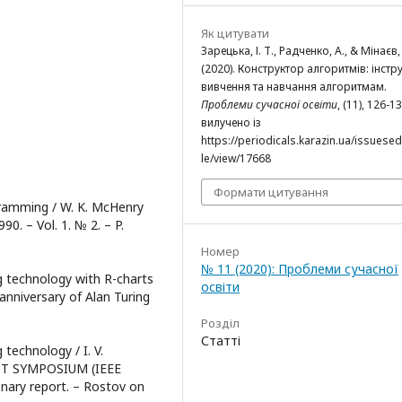
Як цитувати
Зарецька, І. Т., Радченко, А., & Мінаєв,
(2020). Конструктор алгоритмів: інстр
вивчення та навчання алгоритмам.
Проблеми сучасної освіти
, (11), 126-13
вилучено із
https://periodicals.karazin.ua/issuesed
le/view/17668
Формати цитування
gramming / W. K. McHenry
0. – Vol. 1. № 2. – P.
Номер
№ 11 (2020): Проблеми сучасної
ng technology with R-charts
освіти
0anniversary of Alan Turing
Розділ
Статті
 technology / I. V.
EST SYMPOSIUM (IEEE
nary report. – Rostov on