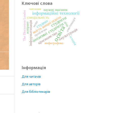
Ключові слова
читання
наукові змагання
The Discussion Leader
інформаційні технології
студенти
якість вищої освіти
спеціальність
амотивація
студент
мова
інформатизація
діти
іноземні студенти
аспірант
освіта
акультурація
проблеми
краєзнавство
історія
инфографика
Інформація
Для читачів
Для авторів
Для бібліотекарів