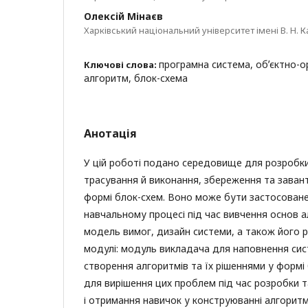
Олексій Мінаєв
Харківський національний університет імені В. Н. К
програмна система, обʼєктно-о
Ключові слова:
алгоритм, блок-схема
Анотація
У цій роботі подано середовище для розробки
трасування й виконання, збереження та заван
формі блок-схем. Воно може бути застосован
навчальному процесі під час вивчення основ а
модель вимог, дизайн системи, а також його р
модулі: модуль викладача для наповнення с
створення алгоритмів та їх рішеннями у формі
для вирішення цих проблем під час розробки т
і отримання навичок у конструюванні алгоритм