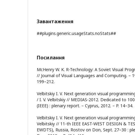
Завантаження
##plugins.generic.usageStats.noStats##
Посилання
McHenry W. K. R-Technology: A Soviet Visual Pro
// Journal of Visual Languages and Computing. – 199
199–212.
Velbitskiy I. V. Next generation visual programmi
/ I. V. Velbitskiy // MEDIAS-2012. Dedicated to 10
(IEEE) : plenary report. – Cyprus, 2012. – P. 14–34.
Velbitskiy I. V. Next generation visual programming
Velbitskiy // 11-th IEEE EAST-WEST DESIGN & T
EWDTS), Russia, Rostov on Don, Sept. 27–30 : ple