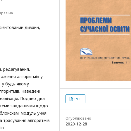
аразіна
рієнтований дизайн,
, редагування,
таження алгоритмів у
е у будь-якому
лгоритмів. Наведені
еалізація. Подано два
PDF
истеми завданнями щодо
 блоксхем; модуль учня
Опубліковано
а трасування алгоритмів
2020-12-28
ів.