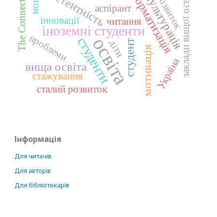
компетентність
інформатизація
заклади вищої освіти
акультурація
The Connector
розвиток
мова
аспірант
інновації
читання
іноземні студенти
проблеми
освіта
студенти
діти
студент
мотивація
Україна
вища освіта
стажування
сталий розвиток
Інформація
Для читачів
Для авторів
Для бібліотекарів