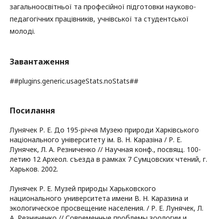
загальноосвітньої та професійної підготовки науково-
педагогічних працівників, учнівської та студентської
молоді.
Завантаження
##plugins.generic.usageStats.noStats##
Посилання
Лунячек Р. Е. До 195-річчя Музею природи Харківського
національного університету ім. В. Н. Каразіна / Р. Е.
Лунячек, Л. А. Резниченко // Научная конф., посвящ. 100-
летию 12 Археол. съезда в рамках 7 Сумцовских чтений, г.
Харьков. 2002.
Лунячек Р. Е. Музей природы Харьковского
национального университета имени В. Н. Каразина и
экологическое просвещение населения. / Р. Е. Лунячек, Л.
А. Резниченко // Современные проблемы зоологии и