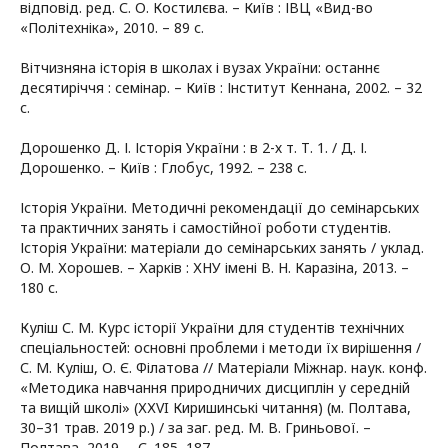
відповід. ред. С. О. Костилєва. – Київ : ІВЦ «Вид-во
«Політехніка», 2010. – 89 с.
Вітчизняна історія в школах і вузах України: останнє
десятиріччя : семінар. – Київ : Інститут Кеннана, 2002. – 32
с.
Дорошенко Д. І. Історія України : в 2-х т. Т. 1. / Д. І.
Дорошенко. – Київ : Глобус, 1992. – 238 с.
Історія України. Методичні рекомендації до семінарських
та практичних занять і самостійної роботи студентів.
Історія України: матеріали до семінарських занять / уклад.
О. М. Хорошев. – Харків : ХНУ імені В. Н. Каразіна, 2013. –
180 с.
Куліш С. М. Курс історії України для студентів технічних
спеціальностей: основні проблеми і методи їх вирішення /
С. М. Куліш, О. Є. Філатова // Матеріали Міжнар. наук. конф.
«Методика навчання природничих дисциплін у середній
та вищій школі» (ХХVI Киришинські читання) (м. Полтава,
30–31 трав. 2019 р.) / за заг. ред. М. В. Гриньової. –
Полтава, 2019. – С. 185–187.