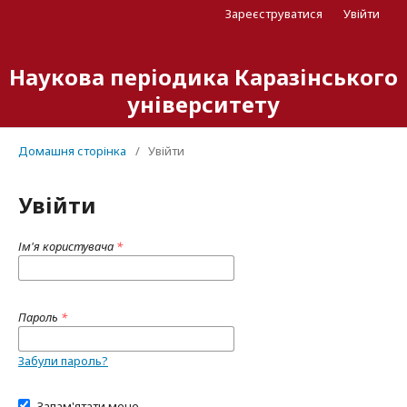
Зареєструватися
Увійти
Наукова періодика Каразінського
університету
Домашня сторінка
/
Увійти
Увійти
Ім'я користувача
*
Пароль
*
Забули пароль?
Запам'ятати мене