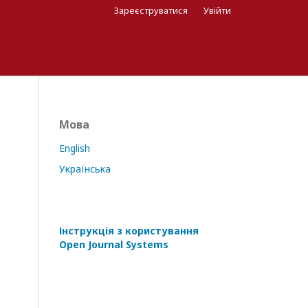
Зареєструватися
Увійти
Мова
English
Українська
Інструкція з користування
Open Journal Systems